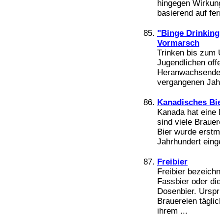
hingegen Wirkung
basierend auf fer
"Binge Drinking
Vormarsch
Trinken bis zum 
Jugendlichen off
Heranwachsenden
vergangenen Jahr
Kanadisches Bi
Kanada hat eine l
sind viele Brauer
Bier wurde erstm
Jahrhundert einge
Freibier
Freibier bezeich
Fassbier oder di
Dosenbier. Ursprü
Brauereien tägli
ihrem ...