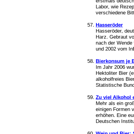
erstmals deutsch
Labor, wie Reze
verschiedene Bitt
Hasseröder
Hasseröder, deu
Harz. Gebraut v
nach der Wende 
und 2002 vom InB
Bierkonsum je E
Im Jahr 2006 wur
Hektoliter Bier (
alkoholfreies Bi
Statistische Bun
Zu viel Alkohol 
Mehr als ein gro
einigen Formen v
erhöhen. Eine eu
Deutschen Institu
Wein und Bier: 