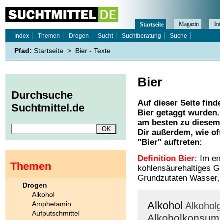
Magazin
In
Startseite
Index
Themen
Drogen
Sucht
Suchtberatung
Suche
Pfad:
Startseite
>
Bier - Texte
Bier
Durchsuche
Auf dieser Seite find
Suchtmittel.de
Bier
getaggt wurden. 
am besten zu diesem 
Dir außerdem, wie o
"
Bier
" auftreten:
Definition Bier:
Im eng
Themen
kohlensäurehaltiges G
Grundzutaten Wasser,
Drogen
Alkohol
Alkohol
Amphetamin
Alkohol
Aufputschmittel
Alkoholkonsum