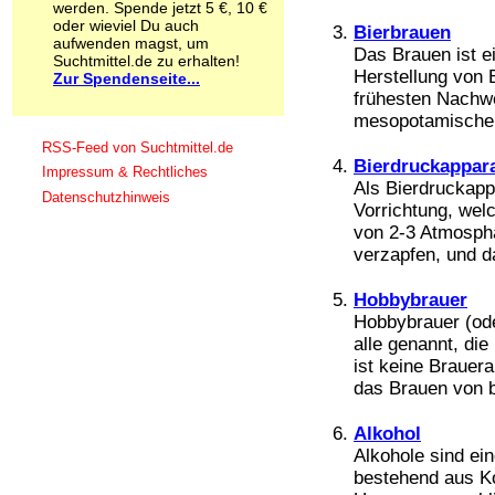
werden. Spende jetzt 5 €, 10 €
Schnüffelstoffe
oder wieviel Du auch
Bierbrauen
Spice
aufwenden magst, um
Das Brauen ist e
Sucht / Süchte
Suchtmittel.de zu erhalten!
Herstellung von Bi
Zur Spendenseite...
Alkoholsucht
frühesten Nachwe
Arbeitssucht
mesopotamischen
Co-Abhängigkeit
Computersucht
RSS-Feed von Suchtmittel.de
Ess-Brechsucht
Bierdruckappar
Impressum & Rechtliches
Essstörungen
Als Bierdruckap
Datenschutzhinweis
Fernsehsucht
Vorrichtung, wel
Fresssucht
von 2-3 Atmosph
Internetsucht
verzapfen, und da
Kaufsucht
Koffeinsucht
Hobbybrauer
Magersucht
Hobbybrauer (od
Mediensucht
alle genannt, die
Medikamentensucht
ist keine Brauera
Nikotinsucht
das Brauen von b
Pornografiesucht
Sammelsucht
Alkohol
Sexsucht
Alkohole sind e
Spielsucht
bestehend aus Ko
Medien