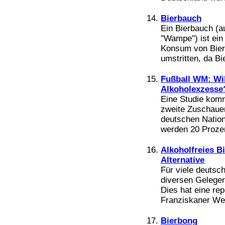
Bierbauch
Ein Bierbauch (a
"Wampe") ist ein
Konsum von Bier e
umstritten, da Bie
Fußball WM: Wi
Alkoholexzesse
Eine Studie komm
zweite Zuschauer
deutschen Nation
werden 20 Prozen
Alkoholfreies B
Alternative
Für viele deutsch
diversen Gelege
Dies hat eine re
Franziskaner Weis
Bierbong