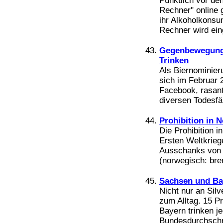
Pünktlich vor de
Rechner" online 
ihr Alkoholkonsum
Rechner wird ein
Gegenbewegung 
Trinken
Als Biernominieru
sich im Februar 
Facebook, rasant
diversen Todesfäl
Prohibition in 
Die Prohibition 
Ersten Weltkrieg
Ausschanks von 
(norwegisch: bre
Sachsen und Bay
Nicht nur an Silv
zum Alltag. 15 P
Bayern trinken j
Bundesdurchschni