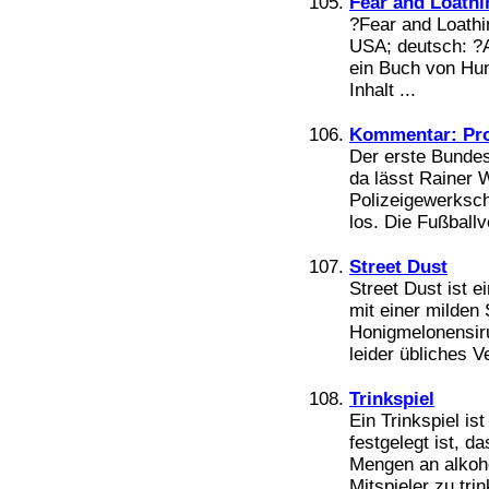
Fear and Loathi
?Fear and Loathi
USA; deutsch: ?A
ein Buch von Hu
Inhalt ...
Kommentar: Pro
Der erste Bundes
da lässt Rainer 
Polizeigewerksch
los. Die Fußball
Street Dust
Street Dust ist 
mit einer milden
Honigmelonensiru
leider übliches Ve
Trinkspiel
Ein Trinkspiel is
festgelegt ist, 
Mengen an alkoh
Mitspieler zu tri