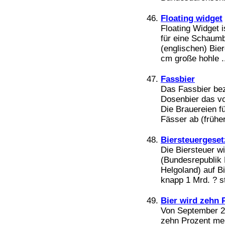
Floating widget
Floating Widget i
für eine Schaumb
(englischen) Bier
cm große hohle .
Fassbier
Das Fassbier be
Dosenbier das vo
Die Brauereien fü
Fässer ab (früher
Biersteuergeset
Die Biersteuer w
(Bundesrepublik
Helgoland) auf B
knapp 1 Mrd. ? s
Bier wird zehn 
Von September 2
zehn Prozent meh