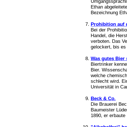
Umgangssprachlic
Bücher
Filme
Ethan abgeleitet
Bezeichnung Ethan
Prohibition auf
Bei der Prohibit
Handel, die Hers
verboten. Das Ve
gelockert, bis es 
Was gutes Bier 
Biertrinker ken
Bier. Wissenscha
welche chemisch
schlecht wird. E
Universität in Ca
Beck & Co.
Die Brauerei Be
Baumeister Lüder
1890, er erbaute 