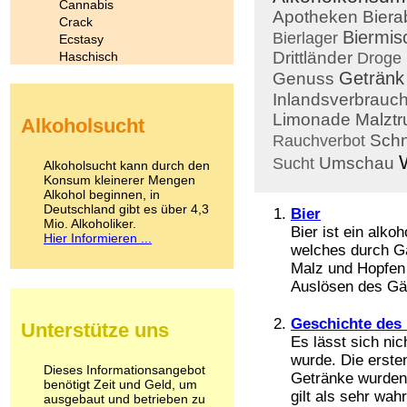
Cannabis
Apotheken
Biera
Crack
Biermis
Bierlager
Ecstasy
Drittländer
Haschisch
Droge
Heroin
Getränk
Genuss
Ibogain
Inlandsverbrauc
Koffein
Limonade
Malztr
Alkoholsucht
Kokain
Sch
Rauchverbot
Lachgas
LSD
Umschau
Sucht
Alkoholsucht kann durch den
Marihuana
Konsum kleinerer Mengen
Alkohol beginnen, in
Medikamente
Deutschland gibt es über 4,3
Meskalin
Bier
Mio. Alkoholiker.
Metamphetamin
Bier ist ein alko
Hier Informieren ...
Methadon
welches durch G
Morphin
Malz und Hopfen 
Muskatnuss
Auslösen des Gär
Nikotin
Opium
Geschichte des 
Unterstütze uns
Pilze
Es lässt sich ni
Poppers
wurde. Die erste
Psychopharmaka
Dieses Informationsangebot
Getränke wurden
benötigt Zeit und Geld, um
Schlafmittel
gilt als sehr wahr
ausgebaut und betrieben zu
Schmerzmittel