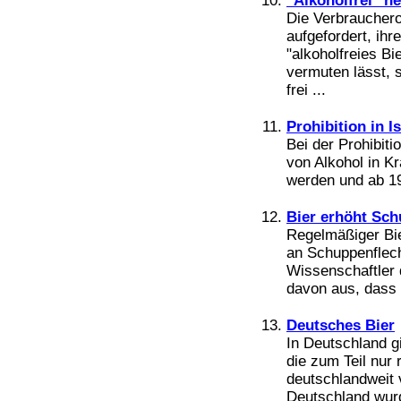
"Alkoholfrei" he
Die Verbrauchero
aufgefordert, ihr
"alkoholfreies B
vermuten lässt, s
frei ...
Prohibition in I
Bei der Prohibiti
von Alkohol in Kr
werden und ab 193
Bier erhöht Sch
Regelmäßiger Bie
an Schuppenflech
Wissenschaftler 
davon aus, dass d
Deutsches Bier
In Deutschland g
die zum Teil nur 
deutschlandweit v
Deutschland wurd