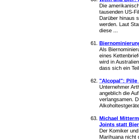
Die amerikanisch
tausenden US-Fil
Darüber hinaus s
werden. Laut Sta
diese ...
Biernominierun
Als Biernominier
eines Kettenbrie
wird in Australie
dass sich ein Tei
"Alcopal": Pill
Unternehmer Arthu
angeblich die Au
verlangsamen. Da
Alkoholtestgeräte
Michael Mitterm
Joints statt Bier
Der Komiker und 
Marihuana nicht g