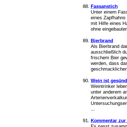
Fassanstich
Unter einem Fas
eines Zapfhahns i
mit Hilfe eines 
ohne eingebauten
Bierbrand
Als Bierbrand dar
ausschließlich du
frischem Bier ge
werden, dass das
geschmacklichen
Wein ist gesünd
Weintrinker leben
unter anderem an
Arterienverkalku
Untersuchungserg
...
Kommentar zur 
Es passt zusamm