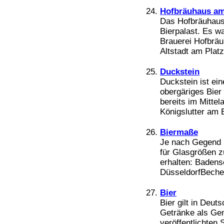
Hofbräuhaus am
Das Hofbräuhaus
Bierpalast. Es wa
Brauerei Hofbräu
Altstadt am Platz
Duckstein
Duckstein ist ein
obergäriges Bier
bereits im Mittel
Königslutter am E
Biermaße
Je nach Gegend 
für Glasgrößen z
erhalten: Badense
DüsseldorfBecher,
Bier
Bier gilt in Deut
Getränke als Gen
veröffentlichten