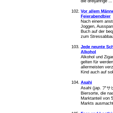
die dreijährige ...
Vor allem Männ
Feierabendbier
Nach einem anstr
Joggen, Ausspan
Buch auf der be
zum Stressabbau 
Jede neunte Sch
Alkohol
Alkohol und Ziga
gelten für werden
allermeisten ver
Kind auch auf so
Asahi
Asahi (jap. アサヒ
Biersorte, die n
Marktanteil von
Markts ausmacht. 