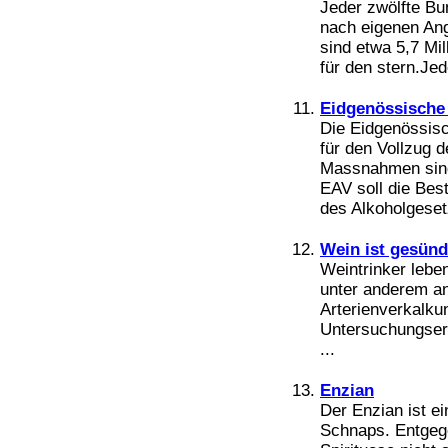
Jeder zwölfte Bu
nach eigenen Ang
sind etwa 5,7 Mi
für den stern.Jed
Eidgenössische
Die Eidgenössisc
für den Vollzug 
Massnahmen sin
EAV soll die Bes
des Alkoholgeset
Wein ist gesünd
Weintrinker leben
unter anderem an
Arterienverkalku
Untersuchungserg
...
Enzian
Der Enzian ist 
Schnaps. Entgege