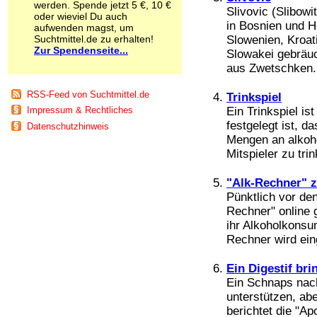
werden. Spende jetzt 5 €, 10 €
Schnüffelstoffe
Slivovic (Slibowit
oder wieviel Du auch
Spice
in Bosnien und 
aufwenden magst, um
Sucht / Süchte
Suchtmittel.de zu erhalten!
Slowenien, Kroat
Zur Spendenseite...
Alkoholsucht
Slowakei gebräuc
Arbeitssucht
aus Zwetschken. 
Co-Abhängigkeit
Computersucht
RSS-Feed von Suchtmittel.de
Trinkspiel
Ess-Brechsucht
Ein Trinkspiel is
Impressum & Rechtliches
Essstörungen
festgelegt ist, 
Datenschutzhinweis
Fernsehsucht
Mengen an alkoh
Fresssucht
Mitspieler zu tri
Internetsucht
Kaufsucht
"Alk-Rechner" z
Koffeinsucht
Pünktlich vor de
Magersucht
Rechner" online 
Mediensucht
ihr Alkoholkonsum
Medikamentensucht
Nikotinsucht
Rechner wird ein
Pornografiesucht
Sammelsucht
Ein Digestif br
Sexsucht
Ein Schnaps nac
Spielsucht
unterstützen, abe
Medien
berichtet die "A