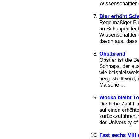
Bücher
Wissenschaftler d
Filme
Bier erhöht Sch
Regelmäßiger Bie
an Schuppenflech
Wissenschaftler 
davon aus, dass d
Obstbrand
Obstler ist die B
Schnaps, der au
wie beispielswei
hergestellt wird
Maische ...
Wodka bleibt To
Die hohe Zahl frü
auf einen erhöh
zurückzuführen,
der University of
Fast sechs Mill