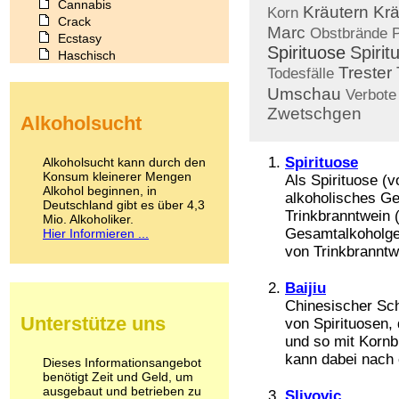
Cannabis
Kräutern
Kr
Korn
Crack
Marc
Obstbrände
Ecstasy
Spirituose
Spirit
Haschisch
Trester
Heroin
Todesfälle
Ibogain
Umschau
Verbote
Koffein
Zwetschgen
Alkoholsucht
Kokain
Lachgas
LSD
Spirituose
Alkoholsucht kann durch den
Marihuana
Konsum kleinerer Mengen
Als Spirituose (v
Alkohol beginnen, in
Medikamente
alkoholisches Ge
Deutschland gibt es über 4,3
Meskalin
Trinkbranntwein 
Mio. Alkoholiker.
Metamphetamin
Gesamtalkoholge
Hier Informieren ...
Methadon
von Trinkbranntwe
Morphin
Muskatnuss
Baijiu
Nikotin
Chinesischer Sch
Opium
Unterstütze uns
von Spirituosen, 
Pilze
und so mit Kornb
Poppers
kann dabei nach c
Psychopharmaka
Dieses Informationsangebot
benötigt Zeit und Geld, um
Schlafmittel
ausgebaut und betrieben zu
Schmerzmittel
Slivovic