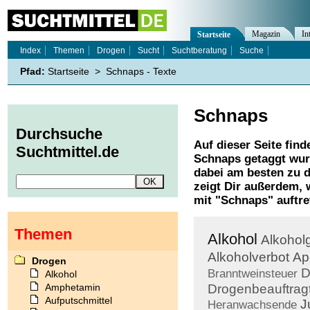
Magazin
In
Startseite
Index
Themen
Drogen
Sucht
Suchtberatung
Suche
Pfad:
Startseite
>
Schnaps - Texte
Schnaps
Durchsuche
Auf dieser Seite find
Suchtmittel.de
Schnaps
getaggt wur
dabei am besten zu d
zeigt Dir außerdem,
mit "
Schnaps
" auftre
Themen
Alkohol
Alkohol
Alkoholverbot
Ap
Drogen
D
Branntweinsteuer
Alkohol
Amphetamin
Drogenbeauftrag
Aufputschmittel
J
Heranwachsende