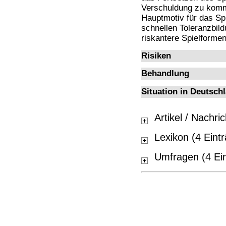
Bücher
Verschuldung zu komm
Filme
Hauptmotiv für das Sp
schnellen Toleranzbil
riskantere Spielformen
Risiken
Behandlung
Situation in Deutsch
Artikel / Nachri
Lexikon (4 Eint
Umfragen (4 Ei