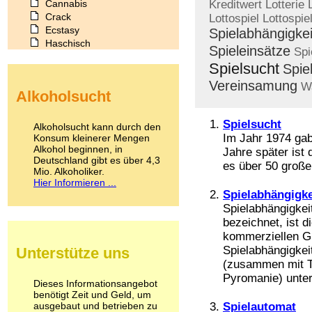
Cannabis
Kreditwert
Lotterie
Crack
Lottospiel
Lottospie
Ecstasy
Spielabhängigkei
Haschisch
Spieleinsätze
Spi
Heroin
Spielsucht
Spie
Ibogain
Koffein
Vereinsamung
W
Alkoholsucht
Kokain
Lachgas
LSD
Spielsucht
Alkoholsucht kann durch den
Marihuana
Im Jahr 1974 gab
Konsum kleinerer Mengen
Alkohol beginnen, in
Medikamente
Jahre später ist 
Deutschland gibt es über 4,3
Meskalin
es über 50 große 
Mio. Alkoholiker.
Metamphetamin
Hier Informieren ...
Methadon
Spielabhängigke
Morphin
Spielabhängigkei
Muskatnuss
bezeichnet, ist d
Nikotin
kommerziellen G
Opium
Spielabhängigkeit
Unterstütze uns
Pilze
(zusammen mit Tr
Poppers
Pyromanie) unter 
Psychopharmaka
Dieses Informationsangebot
benötigt Zeit und Geld, um
Schlafmittel
ausgebaut und betrieben zu
Spielautomat
Schmerzmittel