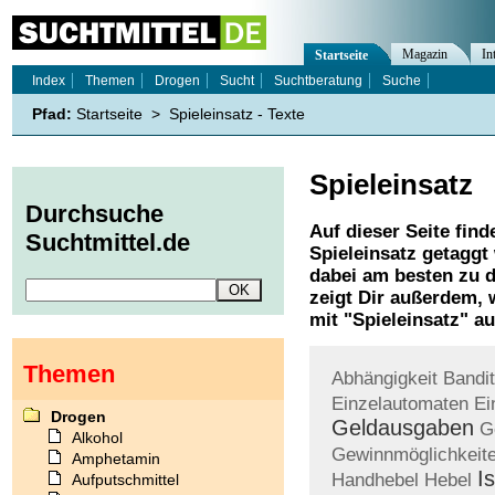
Magazin
In
Startseite
Index
Themen
Drogen
Sucht
Suchtberatung
Suche
Pfad:
Startseite
>
Spieleinsatz - Texte
Spieleinsatz
Durchsuche
Auf dieser Seite find
Suchtmittel.de
Spieleinsatz
getaggt 
dabei am besten zu d
zeigt Dir außerdem,
mit "
Spieleinsatz
" au
Themen
Abhängigkeit
Bandit
Einzelautomaten
Ei
Drogen
Geldausgaben
G
Alkohol
Gewinnmöglichkeit
Amphetamin
I
Handhebel
Hebel
Aufputschmittel