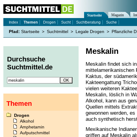
Magazin
In
Startseite
Index
Themen
Drogen
Sucht
Suchtberatung
Suche
Pfad:
Startseite
>
Suchtmittel
>
Legale Drogen
>
Pflanzliche 
Meskalin
Durchsuche
Meskalin findet sich i
Suchtmittel.de
mittelamerikanischen 
Kaktus, der südameri
Kakteengattung Trich
vielen weiteren Kaktee
Meskalin, löslich in W
Alkohol, kann aus gen
Themen
Quellen mittels Extrak
gewonnen werden, es l
Drogen
auch synthetisch herst
Alkohol
Amphetamin
Mexikanische Indian
Aufputschmittel
griffen auf Meskalin al