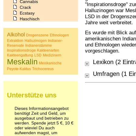
Cannabis
"Inspirationsdroge" zu
Crack
Halluzinogen war Mes
Ecstasy
LSD in der Drogensze
Haschisch
Jahre weit verbreitet.
Heroin
Ibogain
Es wurde mit Blick au
Alkohol
Drogenszene
Ethnologen
Koffein
amerikanischen Indian
Extraktion
Halluzinogen
Indianer-
Kokain
und Ethnologen wiederh
Reservate
Indianerstämme
Lachgas
vorgeschlagen.
Inspirationsdroge
Kakteenarten
LSD
Kakteengattung
LSD
Medizinern
Marihuana
Meskalin
Lexikon (2 Eint
Mexikanische
Medikamente
Peyote-Kaktus
Trichocereus
Meskalin
Umfragen (1 Ei
Metamphetamin
Methadon
Morphin
Unterstütze uns
Muskatnuss
Nikotin
Opium
Dieses Informationsangebot
Pilze
benötigt Zeit und Geld, um
Poppers
ausgebaut und betrieben zu
Psychopharmaka
werden. Spende jetzt 5 €, 10 €
oder wieviel Du auch
Schlafmittel
aufwenden magst, um
Schmerzmittel