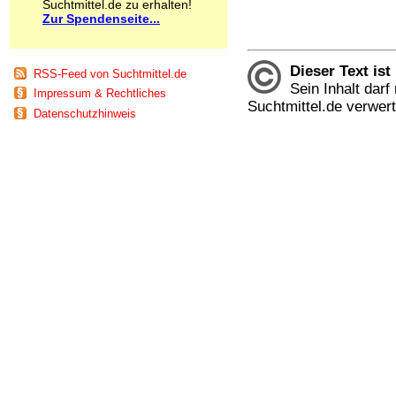
Suchtmittel.de zu erhalten!
Schnüffelstoffe
Zur Spendenseite...
Spice
Sucht / Süchte
Alkoholsucht
Dieser Text ist
RSS-Feed von Suchtmittel.de
Arbeitssucht
Sein Inhalt dar
Impressum & Rechtliches
Co-Abhängigkeit
Suchtmittel.de verwer
Computersucht
Datenschutzhinweis
Ess-Brechsucht
Essstörungen
Fernsehsucht
Fresssucht
Internetsucht
Kaufsucht
Koffeinsucht
Magersucht
Mediensucht
Medikamentensucht
Nikotinsucht
Pornografiesucht
Sammelsucht
Sexsucht
Spielsucht
Medien