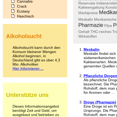
Cannabis
Reservate
Indianerst
Crack
Kakteengattung
Kunsts
Ecstasy
Medika
Marktpreise
Haschisch
Meskalin
Mexikanische
Heroin
Pharmazie
P
Pilze
Ibogain
Koffein
Gehalt
THC-reiches
Tr
Alkoholsucht
Kokain
Wirkstoffen
Lachgas
LSD
Alkoholsucht kann durch den
Meskalin
Marihuana
Konsum kleinerer Mengen
Meskalin findet sic
Alkohol beginnen, in
Medikamente
südamerikanischen 
Deutschland gibt es über 4,3
Meskalin
Kakteenarten. Meskal
Mio. Alkoholiker.
Metamphetamin
genannten Quellen mi
Hier Informieren ...
Methadon
Morphin
Pflanzliche Droge
Als pflanzliche Drog
Muskatnuss
bezeichnet. Die Pha
Nikotin
Rohstoff, dem man p
Opium
für Aromen oder ...
Unterstütze uns
Pilze
Poppers
Droge (Pharmazie)
Psychopharmaka
Dieses Informationsangebot
Eine Droge ist ein P
benötigt Zeit und Geld, um
Schlafmittel
Ursprungs. Die Phar
ausgebaut und betrieben zu
Rohstoff, dem man p
Schmerzmittel