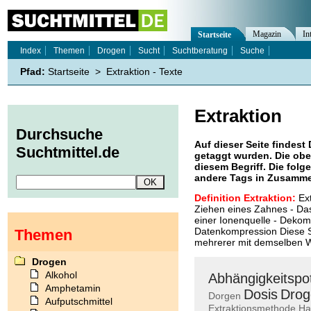
Magazin
In
Startseite
Index
Themen
Drogen
Sucht
Suchtberatung
Suche
Pfad:
Startseite
>
Extraktion - Texte
Extraktion
Durchsuche
Auf dieser Seite findest 
Suchtmittel.de
getaggt wurden. Die obe
diesem Begriff. Die folg
andere Tags in Zusamme
Definition Extraktion:
Ext
Ziehen eines Zahnes - Das
einer Ionenquelle - Dekom
Datenkompression Diese Se
Themen
mehrerer mit demselben Wo
Drogen
Alkohol
Abhängigkeitspot
Amphetamin
Dosis
Drog
Dorgen
Aufputschmittel
Extraktionsmethode
Ha