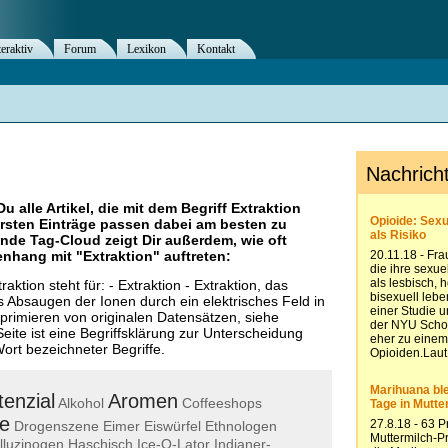
teraktiv
Forum
Lexikon
Kontakt
Du alle Artikel, die mit dem Begriff
Extraktion
rsten Einträge passen dabei am besten zu
ende Tag-Cloud zeigt Dir außerdem, wie oft
nhang mit "
Extraktion
" auftreten:
raktion steht für: - Extraktion - Extraktion, das
 Absaugen der Ionen durch ein elektrisches Feld in
primieren von originalen Datensätzen, siehe
ite ist eine Begriffsklärung zur Unterscheidung
rt bezeichneter Begriffe.
enzial
Aromen
Alkohol
Coffeeshops
e
Drogenszene
Eimer
Eiswürfel
Ethnologen
lluzinogen
Haschisch
Ice-O-Lator
Indianer-