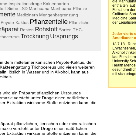
ämme
Inspirationsdroge
Kakteenarten
toff-Siebe
LSD
Marihuana
Marihuana-Pflanze
mente
Medizinern
Mengenbegrenzung
Pflanzenteile
Peyote-Kaktus
Pflanzliche
räparat
Rohstoff
Resten
Sorten
THC-
Trocknung
Ursprungs
ichocereus
h in dem mittelamerikanischen Peyote-Kaktus, der
Kakteengattung Trichocereus und vielen weiteren
in, löslich in Wasser und in Alkohol, kann aus
ttels ...
n
e wird ein Präparat pflanzlichen Ursprungs
rmazie versteht unter Droge einen natürlichen
er Extraktion wirksame Stoffe entziehen kann, die
räparat pflanzlichen, tierischen oder mineralischen
mazie versteht unter Droge einen natürlichen
er Extraktion wirksame Stoffe entziehen kann, die