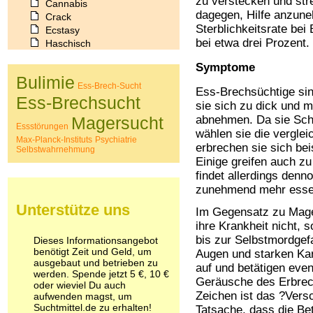
zu verstecken und str
Cannabis
dagegen, Hilfe anzun
Crack
Sterblichkeitsrate bei 
Ecstasy
bei etwa drei Prozent.
Haschisch
Heroin
Symptome
Ibogain
Bulimie
Koffein
Ess-Brech-Sucht
Ess-Brechsüchtige sin
Kokain
Ess-Brechsucht
sie sich zu dick und 
Lachgas
Magersucht
abnehmen. Da sie Schw
LSD
Essstörungen
wählen sie die verglei
Marihuana
Max-Planck-Instituts
Psychiatrie
erbrechen sie sich bei
Medikamente
Selbstwahrnehmung
Einige greifen auch z
Meskalin
findet allerdings denno
Metamphetamin
zunehmend mehr esse
Methadon
Morphin
Unterstütze uns
Im Gegensatz zu Mage
Muskatnuss
ihre Krankheit nicht, 
Nikotin
bis zur Selbstmordgefa
Dieses Informationsangebot
Opium
benötigt Zeit und Geld, um
Augen und starken Kari
Pilze
ausgebaut und betrieben zu
auf und betätigen even
Poppers
werden. Spende jetzt 5 €, 10 €
Geräusche des Erbrec
Psychopharmaka
oder wieviel Du auch
Zeichen ist das ?Vers
Schlafmittel
aufwenden magst, um
Suchtmittel.de zu erhalten!
Schmerzmittel
Tatsache, dass die Bet