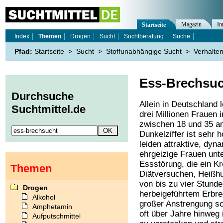
Magazin
In
Startseite
Index
Themen
Drogen
Sucht
Suchtberatung
Suche
Pfad:
Startseite
>
Sucht
>
Stoffunabhängige Sucht
>
Verhalte
Ess-Brechsuc
Durchsuche
Allein in Deutschland 
Suchtmittel.de
drei Millionen Frauen i
zwischen 18 und 35 an
Dunkelziffer ist sehr 
leiden attraktive, dyn
ehrgeizige Frauen unte
Essstörung, die ein Kr
Themen
Diätversuchen, Heißh
von bis zu vier Stunde
Drogen
herbeigeführtem Erbrec
Alkohol
großer Anstrengung sc
Amphetamin
oft über Jahre hinweg 
Aufputschmittel