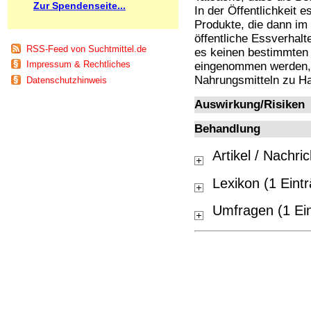
Zur Spendenseite...
Schnüffelstoffe
In der Öffentlichkeit 
Spice
Produkte, die dann im 
Sucht / Süchte
öffentliche Essverhalte
RSS-Feed von Suchtmittel.de
Alkoholsucht
es keinen bestimmten
Arbeitssucht
Impressum & Rechtliches
eingenommen werden, 
Co-Abhängigkeit
Nahrungsmitteln zu H
Datenschutzhinweis
Computersucht
Ess-Brechsucht
Auswirkung/Risiken
Essstörungen
Behandlung
Fernsehsucht
Fresssucht
Artikel / Nachri
Internetsucht
Kaufsucht
Koffeinsucht
Lexikon (1 Eint
Magersucht
Mediensucht
Umfragen (1 Ei
Medikamentensucht
Nikotinsucht
Pornografiesucht
Sammelsucht
Sexsucht
Spielsucht
Medien