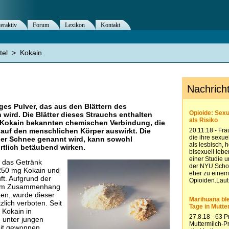
teraktiv
Forum
Lexikon
Kontakt
tel
>
Kokain
tiges Pulver, das aus den Blättern des
ird. Die Blätter dieses Strauchs enthalten
s Kokain bekannten chemischen Verbindung, die
auf den menschlichen Körper auswirkt. Die
der Schnee genannt wird, kann sowohl
rtlich betäubend wirken.
t das Getränk
 250 mg Kokain und
uft. Aufgrund der
 im Zusammenhang
ken, wurde dieser
lich verboten. Seit
 Kokain in
 unter jungen
it gewonnen.