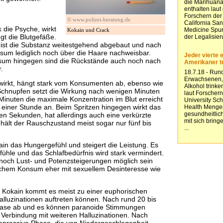
© www.polizei-beratung.de
k die Psyche, wirkt
Kokain und Crack
gt die Blutgefäße.
ist die Substanz weitestgehend abgebaut und nach
sum lediglich noch über die Haare nachweisbar.
nsum hingegen sind die Rückstände auch noch nach
.
wirkt, hängt stark vom Konsumenten ab, ebenso wie
Schnupfen setzt die Wirkung nach wenigen Minuten
Minuten die maximale Konzentration im Blut erreicht
zu einer Stunde an. Beim Spritzen hingegen wirkt das
en Sekunden, hat allerdings auch eine verkürzte
ält der Rauschzustand meist sogar nur fünf bis
ain das Hungergefühl und steigert die Leistung. Es
ühle und das Schlafbedürfnis wird stark vermindert.
och Lust- und Potenzsteigerungen möglich sein
rlichem Konsum eher mit sexuellem Desinteresse wie
Kokain kommt es meist zu einer euphorischen
alluzinationen auftreten können. Nach rund 20 bis
Phase ab und es können paranoide Stimmungen
n Verbindung mit weiteren Halluzinationen. Nach
depressive Phase, die von Niedergeschlagenheit,