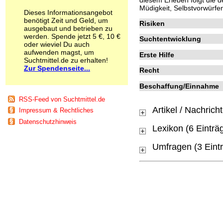
Schnüffelstoffe
Müdigkeit, Selbstvorwürfe
Dieses Informationsangebot
Spice
benötigt Zeit und Geld, um
Risiken
Sucht / Süchte
ausgebaut und betrieben zu
Alkoholsucht
werden. Spende jetzt 5 €, 10 €
Suchtentwicklung
oder wieviel Du auch
Arbeitssucht
aufwenden magst, um
Co-Abhängigkeit
Erste Hilfe
Suchtmittel.de zu erhalten!
Computersucht
Zur Spendenseite...
Recht
Ess-Brechsucht
Essstörungen
Beschaffung/Einnahme
Fernsehsucht
RSS-Feed von Suchtmittel.de
Fresssucht
Artikel / Nachrich
Impressum & Rechtliches
Internetsucht
Kaufsucht
Datenschutzhinweis
Lexikon (6 Einträ
Koffeinsucht
Magersucht
Umfragen (3 Eint
Mediensucht
Medikamentensucht
Nikotinsucht
Pornografiesucht
Sammelsucht
Sexsucht
Spielsucht
Medien