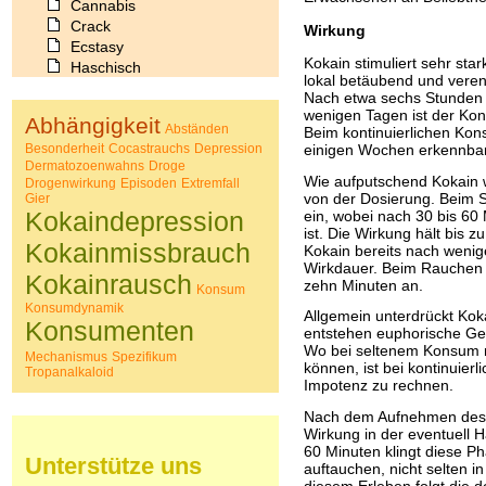
Cannabis
Crack
Wirkung
Ecstasy
Kokain stimuliert sehr star
Haschisch
lokal betäubend und veren
Heroin
Nach etwa sechs Stunden 
Ibogain
wenigen Tagen ist der Kon
Abhängigkeit
Koffein
Abständen
Beim kontinuierlichen Ko
Besonderheit
Kokain
Cocastrauchs
Depression
einigen Wochen erkennbar
Dermatozoenwahns
Droge
Lachgas
Wie aufputschend Kokain 
Drogenwirkung
Episoden
Extremfall
LSD
von der Dosierung. Beim 
Gier
Marihuana
Kokaindepression
ein, wobei nach 30 bis 60 
Medikamente
ist. Die Wirkung hält bis 
Kokainmissbrauch
Kokain bereits nach wenig
Meskalin
Wirkdauer. Beim Rauchen h
Metamphetamin
Kokainrausch
zehn Minuten an.
Konsum
Methadon
Konsumdynamik
Morphin
Allgemein unterdrückt Kok
Konsumenten
entstehen euphorische Gef
Muskatnuss
Wo bei seltenem Konsum n
Nikotin
Mechanismus
Spezifikum
können, ist bei kontinuie
Tropanalkaloid
Opium
Impotenz zu rechnen.
Pilze
Nach dem Aufnehmen des 
Poppers
Wirkung in der eventuell H
Psychopharmaka
60 Minuten klingt diese 
Schlafmittel
Unterstütze uns
auftauchen, nicht selten i
Schmerzmittel
diesem Erleben folgt die 