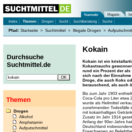
Magazin
In
Startseite
Index
Themen
Drogen
Sucht
Suchtberatung
Suche
Pfad:
Startseite
>
Suchtmittel
>
Illegale Drogen
>
Aufputschmit
Kokain
Durchsuche
Kokain ist ein kristallar
Suchtmittel.de
Kokastrauchs gewonnen w
rund ein Prozent der al
sich nach der Einnahme 
Droge, die auch Koks o
berauschend, als auch ö
Bis zum Jahr 1903 enthiel
Coca-Cola pro Liter etwa
Themen
wurde als Heilmittel verka
zunehmenden Todesfälle
Drogen
mit kokainhaltigen Geträn
Alkohol
Zusatz im Jahr 1914 gesetz
Anfang der 90er-Jahre hat
Amphetamin
Deutschland insbesondere
Aufputschmittel
Erwachsenen an Beliebthe