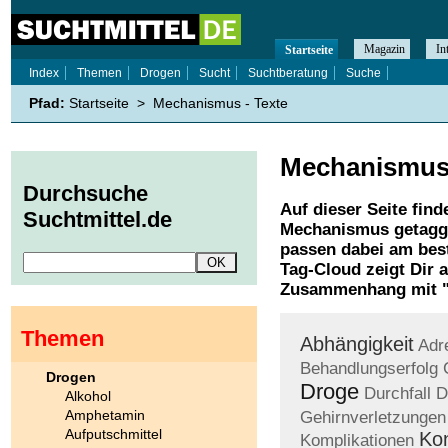
Magazin
In
Startseite
Index
Themen
Drogen
Sucht
Suchtberatung
Suche
Pfad:
Startseite
>
Mechanismus - Texte
Mechanismu
Durchsuche
Auf dieser Seite find
Suchtmittel.de
Mechanismus
getagg
passen dabei am best
Tag-Cloud zeigt Dir 
Zusammenhang mit 
Themen
Abhängigkeit
Adr
Behandlungserfolg
Drogen
Droge
Durchfall
D
Alkohol
Amphetamin
Gehirnverletzungen
Aufputschmittel
Ko
Komplikationen