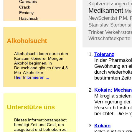
Cannabis
Kopfverletzungen
L
Crack
Medikament
Me
Ecstasy
NewScientist
P.M.
Haschisch
Heroin
Stanislav
Sterberis
Ibogain
Trinker
Verkehrstot
Koffein
Wirtschaftsexperte
Alkoholsucht
Kokain
Lachgas
LSD
Alkoholsucht kann durch den
Toleranz
Marihuana
Konsum kleinerer Mengen
In der Pharmakol
Alkohol beginnen, in
Medikamente
Gewöhnung an ei
Deutschland gibt es über 4,3
Meskalin
durch wiederholt
Mio. Alkoholiker.
Metamphetamin
Hier Informieren ...
bestimmten Zeitr
Methadon
Morphin
Kokain: Mechan
Muskatnuss
Mikroglia spielen
Nikotin
Verringerung der
Opium
Unterstütze uns
Research Institu
Pilze
berichtet. Die Er
Poppers
Psychopharmaka
Dieses Informationsangebot
benötigt Zeit und Geld, um
Schlafmittel
Kokain
ausgebaut und betrieben zu
Schmerzmittel
Kokain ist ein kr