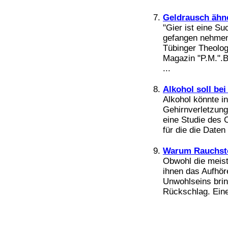
Bücher
Filme
Geldrausch ähn
"Gier ist eine Su
gefangen nehmen 
Tübinger Theolo
Magazin "P.M.".B
...
Alkohol soll be
Alkohol könnte in
Gehirnverletzung
eine Studie des 
für die die Date
Warum Rauchsto
Obwohl die meist
ihnen das Aufhör
Unwohlseins brin
Rückschlag. Eine