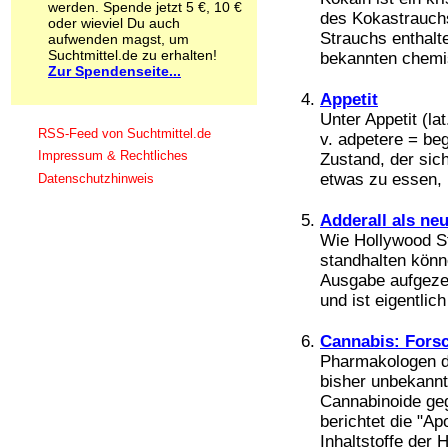
werden. Spende jetzt 5 €, 10 €
Schnüffelstoffe
des Kokastrauchs
oder wieviel Du auch
Spice
Strauchs enthalt
aufwenden magst, um
Sucht / Süchte
Suchtmittel.de zu erhalten!
bekannten chemis
Zur Spendenseite...
Alkoholsucht
Arbeitssucht
Appetit
Co-Abhängigkeit
Unter Appetit (la
Computersucht
RSS-Feed von Suchtmittel.de
v. adpetere = be
Ess-Brechsucht
Impressum & Rechtliches
Zustand, der sich
Essstörungen
etwas zu essen, .
Datenschutzhinweis
Fernsehsucht
Fresssucht
Adderall als ne
Internetsucht
Wie Hollywood St
Kaufsucht
standhalten könn
Koffeinsucht
Ausgabe aufgezei
Magersucht
Mediensucht
und ist eigentlich 
Medikamentensucht
Nikotinsucht
Cannabis: Fors
Pornografiesucht
Pharmakologen d
Sammelsucht
bisher unbekann
Sexsucht
Cannabinoide geg
Spielsucht
berichtet die "A
Medien
Inhaltstoffe der 