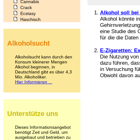
Cannabis
Crack
Alkohol soll be
Ecstasy
Alkohol könnte in
Haschisch
Gehirnverletzung
Heroin
eine Studie des 
Ibogain
Koffein
für die die Date
Alkoholsucht
Kokain
Lachgas
E-Zigaretten: E
LSD
Die Nutzung von 
Alkoholsucht kann durch den
Marihuana
Konsum kleinerer Mengen
dazu führen, das
Alkohol beginnen, in
Medikamente
in Versuchung fü
Deutschland gibt es über 4,3
Meskalin
Obwohl davon aus
Mio. Alkoholiker.
Metamphetamin
Hier Informieren ...
Methadon
Morphin
Muskatnuss
Nikotin
Opium
Unterstütze uns
Pilze
Poppers
Psychopharmaka
Dieses Informationsangebot
benötigt Zeit und Geld, um
Schlafmittel
ausgebaut und betrieben zu
Schmerzmittel