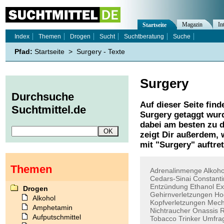
Magazin
In
Startseite
Index
Themen
Drogen
Sucht
Suchtberatung
Suche
Pfad:
Startseite
>
Surgery - Texte
Surgery
Durchsuche
Auf dieser Seite find
Suchtmittel.de
Surgery
getaggt wurd
dabei am besten zu d
zeigt Dir außerdem,
mit "
Surgery
" auftre
Themen
Adrenalinmenge
Alkoho
Cedars-Sinai
Constant
Entzündung
Ethanol
Ex
Drogen
Gehirnverletzungen
Ho
Alkohol
Kopfverletzungen
Mech
Amphetamin
Nichtraucher
Onassis
Aufputschmittel
Tobacco
Trinker
Umfra