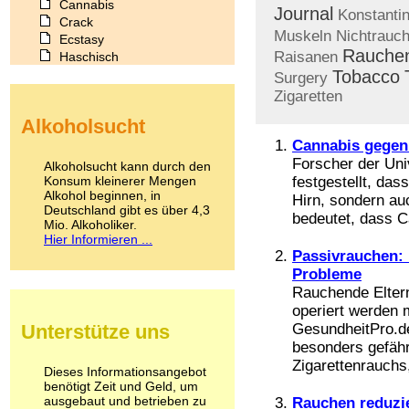
Cannabis
Journal
Konstanti
Crack
Muskeln
Nichtrauch
Ecstasy
Rauche
Raisanen
Haschisch
Heroin
Tobacco
Surgery
Ibogain
Zigaretten
Koffein
Alkoholsucht
Kokain
Lachgas
Cannabis gege
LSD
Forscher der Uni
Alkoholsucht kann durch den
Marihuana
Konsum kleinerer Mengen
festgestellt, da
Alkohol beginnen, in
Medikamente
Hirn, sondern a
Deutschland gibt es über 4,3
Meskalin
bedeutet, dass C
Mio. Alkoholiker.
Metamphetamin
Hier Informieren ...
Methadon
Passivrauchen:
Morphin
Probleme
Muskatnuss
Rauchende Eltern 
Nikotin
operiert werden 
Opium
Unterstütze uns
GesundheitPro.de
Pilze
besonders gefähr
Poppers
Zigarettenrauchs
Psychopharmaka
Dieses Informationsangebot
benötigt Zeit und Geld, um
Schlafmittel
ausgebaut und betrieben zu
Rauchen reduzie
Schmerzmittel