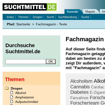
Magazin
In
Startseite
Index
Themen
Drogen
Sucht
Suchtberatung
Suche
Pfad:
Startseite
>
Fachmagazin - Texte
Fachmagazin
Durchsuche
Auf dieser Seite find
Suchtmittel.de
Fachmagazin
getaggt
dabei am besten zu d
zeigt Dir außerdem,
mit "
Fachmagazin
" a
Themen
Alko
Alcoholism
Cannabis
Cardiac
Drogen
Diabetes
E-Zigare
Alkohol
Forsch
Amphetamin
Farsalinos
Aufputschmittel
Forscherteam
Ge