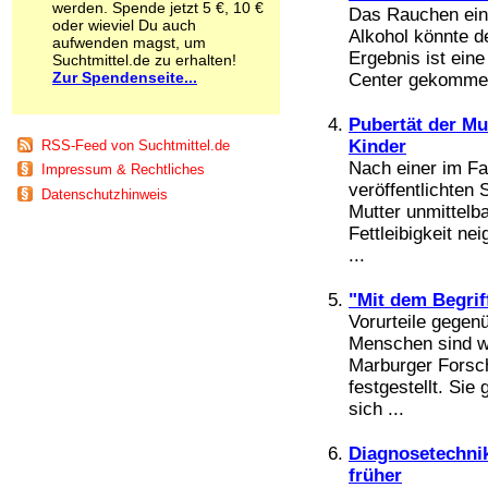
werden. Spende jetzt 5 €, 10 €
Das Rauchen eine
Schnüffelstoffe
oder wieviel Du auch
Spice
Alkohol könnte d
aufwenden magst, um
Sucht / Süchte
Ergebnis ist ein
Suchtmittel.de zu erhalten!
Zur Spendenseite...
Alkoholsucht
Center gekommen.
Arbeitssucht
Co-Abhängigkeit
Pubertät der Mut
Computersucht
Kinder
RSS-Feed von Suchtmittel.de
Ess-Brechsucht
Nach einer im F
Impressum & Rechtliches
Essstörungen
veröffentlichten 
Datenschutzhinweis
Fernsehsucht
Mutter unmittelba
Fresssucht
Fettleibigkeit n
Internetsucht
...
Kaufsucht
Koffeinsucht
"Mit dem Begriff
Magersucht
Vorurteile gegen
Mediensucht
Menschen sind we
Medikamentensucht
Marburger Forsch
Nikotinsucht
festgestellt. Si
Pornografiesucht
sich ...
Sammelsucht
Sexsucht
Spielsucht
Diagnosetechnik
Medien
früher