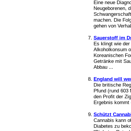
Bücher
Eine neue Diagno
Filme
Neugeborenen, d
Schwangerschaft 
machen. Die Folg
gehen von Verhalt
Sauerstoff im D
Es klingt wie der
Alkoholkonsum oh
Koreanischen For
Getränke mit Sau
Abbau ...
England will wen
Die britische Re
Pfund (rund 603 
den Profit der Zi
Ergebnis kommt d
Schützt Cannabi
Cannabis kann of
Diabetes zu bek