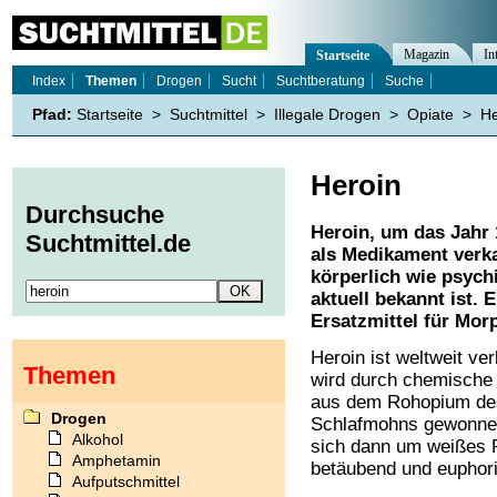
Magazin
In
Startseite
Index
Themen
Drogen
Sucht
Suchtberatung
Suche
Pfad:
Startseite
>
Suchtmittel
>
Illegale Drogen
>
Opiate
>
He
Heroin
Durchsuche
Heroin, um das Jahr
Suchtmittel.de
als Medikament verkau
körperlich wie psyc
aktuell bekannt ist. 
Ersatzmittel für Mor
Heroin ist weltweit ver
Themen
wird durch chemische
aus dem Rohopium de
Drogen
Schlafmohns gewonnen
Alkohol
sich dann um weißes P
Amphetamin
betäubend und euphori
Aufputschmittel