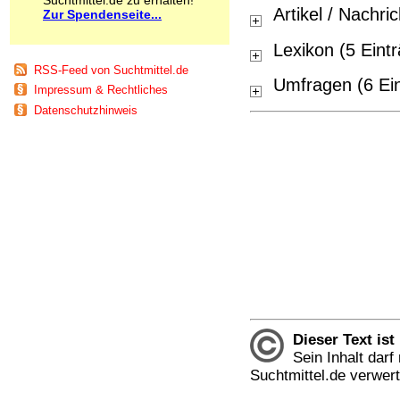
Schnüffelstoffe
Artikel / Nachri
Zur Spendenseite...
Spice
Sucht / Süchte
Lexikon (5 Eint
Alkoholsucht
RSS-Feed von Suchtmittel.de
Arbeitssucht
Umfragen (6 Ei
Impressum & Rechtliches
Co-Abhängigkeit
Datenschutzhinweis
Computersucht
Ess-Brechsucht
Essstörungen
Fernsehsucht
Fresssucht
Internetsucht
Kaufsucht
Koffeinsucht
Magersucht
Mediensucht
Medikamentensucht
Nikotinsucht
Pornografiesucht
Sammelsucht
Dieser Text ist
Sexsucht
Sein Inhalt dar
Spielsucht
Suchtmittel.de verwer
Medien