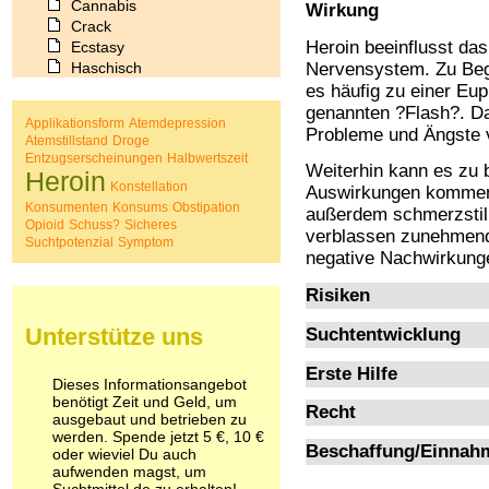
Cannabis
Wirkung
Crack
Heroin beeinflusst das
Ecstasy
Haschisch
Nervensystem. Zu Be
Heroin
es häufig zu einer Eu
Ibogain
genannten ?Flash?. Da
Applikationsform
Atemdepression
Koffein
Probleme und Ängste v
Atemstillstand
Droge
Kokain
Entzugserscheinungen
Halbwertszeit
Weiterhin kann es zu 
Lachgas
Heroin
Konstellation
Auswirkungen kommen
LSD
Konsumenten
Konsums
Obstipation
Marihuana
außerdem schmerzstil
Opioid
Schuss?
Sicheres
Medikamente
verblassen zunehmend
Suchtpotenzial
Symptom
Meskalin
negative Nachwirkung
Metamphetamin
Risiken
Methadon
Morphin
Unterstütze uns
Suchtentwicklung
Muskatnuss
Nikotin
Erste Hilfe
Opium
Dieses Informationsangebot
Pilze
benötigt Zeit und Geld, um
Recht
ausgebaut und betrieben zu
Poppers
werden. Spende jetzt 5 €, 10 €
Psychopharmaka
Beschaffung/Einnah
oder wieviel Du auch
Schlafmittel
aufwenden magst, um
Schmerzmittel
Suchtmittel.de zu erhalten!