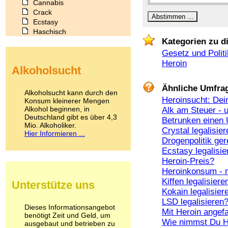
Cannabis
Crack
Ecstasy
Haschisch
Kategorien zu d
Heroin
Ibogain
Gesetz und Politi
Koffein
Heroin
Alkoholsucht
Kokain
Lachgas
Ähnliche Umfra
LSD
Alkoholsucht kann durch den
Marihuana
Heroinsucht: Dei
Konsum kleinerer Mengen
Alkohol beginnen, in
Medikamente
Alk am Steuer - 
Deutschland gibt es über 4,3
Meskalin
Betrunken einen 
Mio. Alkoholiker.
Metamphetamin
Crystal legalisie
Hier Informieren ...
Methadon
Drogenpolitik ger
Morphin
Ecstasy legalisie
Muskatnuss
Heroin-Preis?
Nikotin
Heroinkonsum - 
Opium
Kiffen legalisiere
Unterstütze uns
Pilze
Kokain legalisier
Poppers
LSD legalisieren
Psychopharmaka
Dieses Informationsangebot
Mit Heroin angef
benötigt Zeit und Geld, um
Schlafmittel
Wie nimmst Du H
ausgebaut und betrieben zu
Schmerzmittel