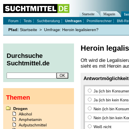
Startseite
Magazin
Int
Forum
Tests
Suchtberatung
Umfragen
Promillerechner
BMI-Re
Pfad:
Startseite
>
Umfrage: Heroin legalisieren?
Heroin legali
Durchsuche
Oft wird die Legalisie
Suchtmittel.de
sieht es mit Heroin au
Antwortmöglichkei
Ja (ich bin Konsumen
Themen
Ja (ich bin kein Kon
Drogen
Nein (ich bin Konsum
Alkohol
Nein (ich bin kein K
Amphetamin
Aufputschmittel
Weiß nicht