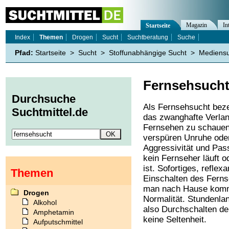
Magazin
In
Startseite
Index
Themen
Drogen
Sucht
Suchtberatung
Suche
Pfad:
Startseite
>
Sucht
>
Stoffunabhängige Sucht
>
Mediensu
Fernsehsuch
Durchsuche
Als Fernsehsucht bez
Suchtmittel.de
das zwanghafte Verla
Fernsehen zu schauen
verspüren Unruhe ode
Aggressivität und Pas
kein Fernseher läuft o
ist. Sofortiges, reflexa
Themen
Einschalten des Ferns
man nach Hause kommt
Drogen
Normalität. Stundenla
Alkohol
also Durchschalten der
Amphetamin
keine Seltenheit.
Aufputschmittel