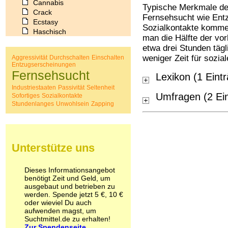
Cannabis
Typische Merkmale de
Crack
Fernsehsucht wie Ent
Ecstasy
Sozialkontakte kommen
Haschisch
man die Hälfte der vo
Heroin
etwa drei Stunden tägl
Ibogain
weniger Zeit für sozia
Aggressivität
Durchschalten
Einschalten
Koffein
Entzugserscheinungen
Kokain
Fernsehsucht
Lexikon (1 Eint
Lachgas
Industriestaaten
Passivität
Seltenheit
LSD
Umfragen (2 Ei
Sofortiges
Sozialkontakte
Marihuana
Stundenlanges
Unwohlsein
Zapping
Medikamente
Meskalin
Metamphetamin
Methadon
Unterstütze uns
Morphin
Muskatnuss
Nikotin
Dieses Informationsangebot
Opium
benötigt Zeit und Geld, um
ausgebaut und betrieben zu
Pilze
werden. Spende jetzt 5 €, 10 €
Poppers
oder wieviel Du auch
Psychopharmaka
aufwenden magst, um
Schlafmittel
Suchtmittel.de zu erhalten!
Schmerzmittel
Zur Spendenseite...