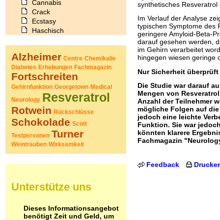
Cannabis
synthetisches Resveratrol 
Crack
Im Verlauf der Analyse ze
Ecstasy
typischen Symptome des F
Haschisch
geringere Amyloid-Beta-Pr
Heroin
darauf gesehen werden, 
Ibogain
im Gehirn verarbeitet wor
Alzheimer
hingegen wiesen geringe o
Koffein
Centre
Chemikalie
Diabetes
Kokain
Erhebungen
Fachmagazin
Nur Sicherheit überprüft
Fortschreiten
Lachgas
Die Studie war darauf au
LSD
Gehirnfunktion
Georgetown
Medical
Mengen von Resveratrol 
Resveratrol
Marihuana
Neurology
Anzahl der Teilnehmer w
Medikamente
Rotwein
mögliche Folgen auf die
Rückschlüsse
Meskalin
jedoch eine leichte Ver
Schokolade
Metamphetamin
Scott
Funktion. Sie war jedoch
Turner
könnten klarere Ergebni
Methadon
Testpersonen
Fachmagazin "Neurology"
Morphin
Weintrauben
Wirksamkeit
Muskatnuss
Nikotin
Feedback
Drucke
Opium
Pilze
Unterstütze uns
Poppers
Psychopharmaka
Schlafmittel
Dieses Informationsangebot
benötigt Zeit und Geld, um
Schmerzmittel