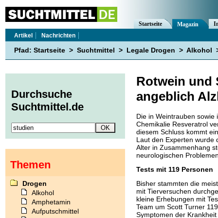
Startseite
I
Magazin
Artikel
Nachrichten
Pfad:
Startseite
>
Suchtmittel
>
Legale Drogen
>
Alkohol
Rotwein und 
Durchsuche
angeblich Al
Suchtmittel.de
Die in Weintrauben sowie 
Chemikalie Resveratrol ve
diesem Schluss kommt ein
Laut den Experten wurde d
Alter in Zusammenhang st
neurologischen Probleme
Themen
Tests mit 119 Personen
Drogen
Bisher stammten die meist
mit Tierversuchen durchge
Alkohol
kleine Erhebungen mit Tes
Amphetamin
Team um Scott Turner 119 
Aufputschmittel
Symptomen der Krankheit e