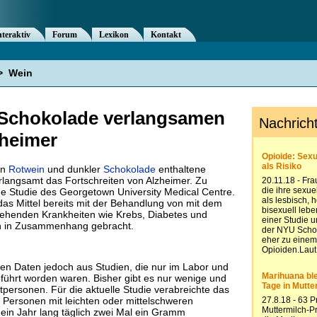
nteraktiv
Forum
Lexikon
Kontakt
>
Wein
Schokolade verlangsamen
zheimer
in
Rotwein
und dunkler
Schokolade
enthaltene
rlangsamt das Fortschreiten von Alzheimer. Zu
e Studie des Georgetown University Medical Centre.
as Mittel bereits mit der Behandlung von mit dem
ehenden Krankheiten wie Krebs, Diabetes und
n in Zusammenhang gebracht.
en Daten jedoch aus Studien, die nur im Labor und
führt worden waren. Bisher gibt es nur wenige und
tpersonen. Für die aktuelle Studie verabreichte das
Personen mit leichten oder mittelschweren
in Jahr lang täglich zwei Mal ein Gramm