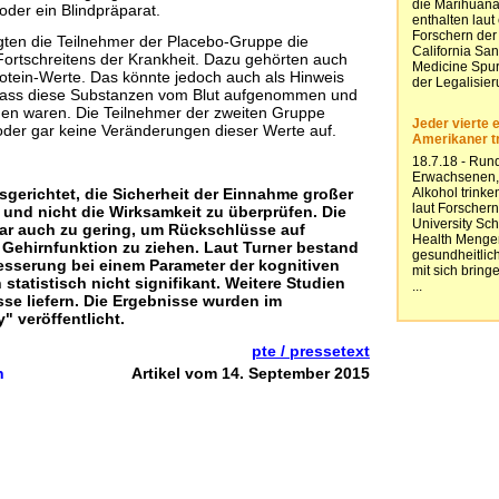
oder ein Blindpräparat.
igten die Teilnehmer der Placebo-Gruppe die
ortschreitens der Krankheit. Dazu gehörten auch
otein-Werte. Das könnte jedoch auch als Hinweis
dass diese Substanzen vom Blut aufgenommen und
den waren. Die Teilnehmer der zweiten Gruppe
der gar keine Veränderungen dieser Werte auf.
sgerichtet, die Sicherheit der Einnahme großer
und nicht die Wirksamkeit zu überprüfen. Die
ar auch zu gering, um Rückschlüsse auf
 Gehirnfunktion zu ziehen. Laut Turner bestand
besserung bei einem Parameter der kognitiven
 statistisch nicht signifikant. Weitere Studien
sse liefern. Die Ergebnisse wurden im
 veröffentlicht.
pte / pressetext
n
Artikel vom 14. September 2015