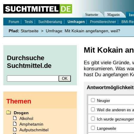
Startseite
Magazin
Int
Forum
Tests
Suchtberatung
Umfragen
Promillerechner
BMI-Re
Pfad:
Startseite
>
Umfrage: Mit Kokain angefangen, weil?
Mit Kokain an
Durchsuche
Es gibt viele Gründe
Suchtmittel.de
konsumieren. Was war
hast Du angefangen K
Antwortmöglichkei
Themen
Neugier
Weil die anderen es
Drogen
Alkohol
Ich wurde gezwunge
Amphetamin
Langeweile
Aufputschmittel