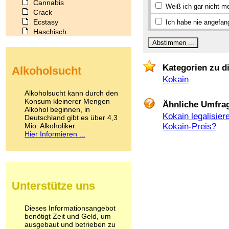
Cannabis
Weiß ich gar nicht m
Crack
Ecstasy
Ich habe nie angefan
Haschisch
Heroin
Ibogain
Koffein
Kategorien zu d
Alkoholsucht
Kokain
Kokain
Lachgas
LSD
Alkoholsucht kann durch den
Marihuana
Konsum kleinerer Mengen
Ähnliche Umfra
Alkohol beginnen, in
Medikamente
Kokain legalisier
Deutschland gibt es über 4,3
Meskalin
Mio. Alkoholiker.
Kokain-Preis?
Metamphetamin
Hier Informieren ...
Methadon
Morphin
Muskatnuss
Nikotin
Opium
Unterstütze uns
Pilze
Poppers
Psychopharmaka
Dieses Informationsangebot
benötigt Zeit und Geld, um
Schlafmittel
ausgebaut und betrieben zu
Schmerzmittel