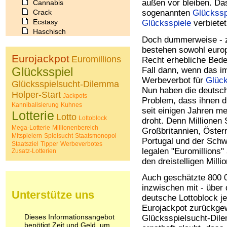
außen vor bleiben. D
Cannabis
Crack
sogenannten
Glückssp
Ecstasy
Glücksspiele
verbietet
Haschisch
Doch dummerweise - z
Heroin
bestehen sowohl euro
Ibogain
Eurojackpot
Euromillions
Recht erhebliche Bede
Koffein
Glücksspiel
Fall dann, wenn das i
Kokain
Lachgas
Werbeverbot für
Glück
Glücksspielsucht-Dilemma
LSD
Nun haben die deutsch
Holper-Start
Jackpots
Marihuana
Problem, dass ihnen di
Kannibalisierung
Kuhnes
Medikamente
seit einigen Jahren 
Lotterie
Lotto
Meskalin
Lottoblock
droht. Denn Millionen 
Metamphetamin
Mega-Lotterie
Millionenbereich
Großbritannien, Österr
Mitspielern
Spielsucht
Staatsmonopol
Methadon
Portugal und der Schwe
Staatsziel
Tipper
Werbeverbotes
Morphin
legalen "Euromillions
Zusatz-Lotterien
Muskatnuss
den dreistelligen Mill
Nikotin
Opium
Auch geschätzte 800 0
Pilze
inzwischen mit - über d
Unterstütze uns
Poppers
deutsche Lottoblock j
Psychopharmaka
Eurojackpot zurückgew
Schlafmittel
Dieses Informationsangebot
Glücksspielsucht-Dil
Schmerzmittel
benötigt Zeit und Geld, um