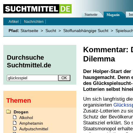
Startseite
Int
Magazin
Artikel
Nachrichten
Pfad:
Startseite
>
Sucht
>
Stoffunabhängige Sucht
>
Spielsuch
Kommentar: D
Durchsuche
Dilemma
Suchtmittel.de
Der Holper-Start der 
hausgemacht. Denn er
des Glückspielsucht-
Lotterien selbst hin
Um sich langfristig di
Themen
organisierten
Glückssp
Zusatz-Lotterien zu si
Drogen
Schutz der Bevölkeru
Alkohol
Staatsziel erklärt. So
Amphetamin
Staatsmonopol erhalte
Aufputschmittel