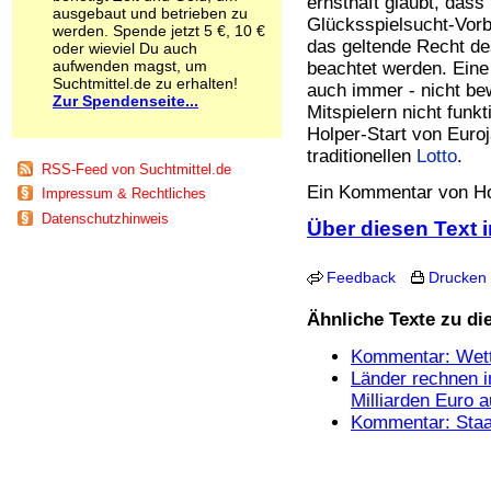
ernsthaft glaubt, dass
ausgebaut und betrieben zu
Schnüffelstoffe
Glücksspielsucht-Vorb
werden. Spende jetzt 5 €, 10 €
Spice
das geltende Recht d
oder wieviel Du auch
Sucht / Süchte
aufwenden magst, um
beachtet werden. Eine
Alkoholsucht
Suchtmittel.de zu erhalten!
auch immer - nicht be
Arbeitssucht
Zur Spendenseite...
Mitspielern nicht fun
Co-Abhängigkeit
Holper-Start von Euro
Computersucht
traditionellen
Lotto
.
Ess-Brechsucht
RSS-Feed von Suchtmittel.de
Essstörungen
Ein Kommentar von Ho
Impressum & Rechtliches
Fernsehsucht
Datenschutzhinweis
Fresssucht
Über diesen Text i
Internetsucht
Kaufsucht
Feedback
Drucken
Koffeinsucht
Magersucht
Ähnliche Texte zu d
Mediensucht
Medikamentensucht
Kommentar: Wett
Nikotinsucht
Länder rechnen 
Pornografiesucht
Milliarden Euro 
Sammelsucht
Kommentar: Staa
Sexsucht
Spielsucht
Medien