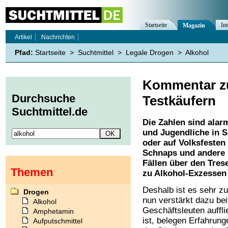
Startseite
Int
Magazin
Artikel
Nachrichten
Pfad:
Startseite
>
Suchtmittel
>
Legale Drogen
>
Alkohol
Kommentar zu
Durchsuche
Testkäufern
Suchtmittel.de
Die Zahlen sind ala
und Jugendliche in 
oder auf Volksfesten
Schnaps und andere h
Fällen über den Trese
Themen
zu Alkohol-Exzessen
Deshalb ist es sehr z
Drogen
nun verstärkt dazu be
Alkohol
Geschäftsleuten auffli
Amphetamin
ist, belegen Erfahrun
Aufputschmittel