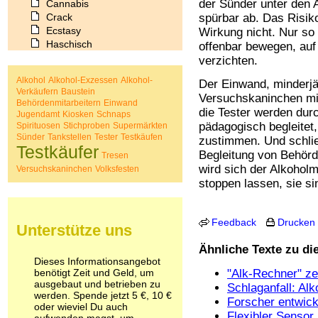
der Sünder unter den 
Cannabis
Crack
spürbar ab. Das Risiko
Ecstasy
Wirkung nicht. Nur so
Haschisch
offenbar bewegen, auf 
Heroin
verzichten.
Ibogain
Alkohol
Alkohol-Exzessen
Alkohol-
Der Einwand, minderjä
Koffein
Verkäufern
Baustein
Versuchskaninchen mis
Kokain
Behördenmitarbeitern
Einwand
Lachgas
die Tester werden dur
Jugendamt
Kiosken
Schnaps
LSD
pädagogisch begleitet,
Spirituosen
Stichproben
Supermärkten
Sünder
Tankstellen
Tester
Testkäufen
Marihuana
zustimmen. Und schlie
Testkäufer
Medikamente
Begleitung von Behörde
Tresen
Meskalin
wird sich der Alkohol
Versuchskaninchen
Volksfesten
Metamphetamin
stoppen lassen, sie si
Methadon
Morphin
Muskatnuss
Feedback
Drucken
Unterstütze uns
Nikotin
Opium
Ähnliche Texte zu d
Pilze
Dieses Informationsangebot
benötigt Zeit und Geld, um
"Alk-Rechner" ze
Poppers
ausgebaut und betrieben zu
Psychopharmaka
Schlaganfall: Alk
werden. Spende jetzt 5 €, 10 €
Schlafmittel
Forscher entwick
oder wieviel Du auch
Schmerzmittel
Flexibler Sensor
aufwenden magst, um