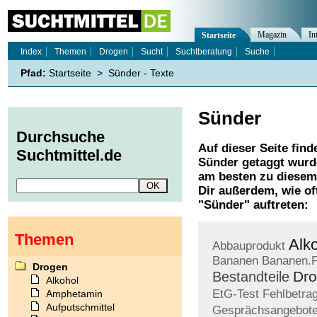
Magazin
In
Startseite
Index
Themen
Drogen
Sucht
Suchtberatung
Suche
Pfad:
Startseite
>
Sünder - Texte
Sünder
Durchsuche
Auf dieser Seite find
Suchtmittel.de
Sünder
getaggt wurde
am besten zu diesem 
Dir außerdem, wie o
"
Sünder
" auftreten:
Themen
Alk
Abbauprodukt
Bananen
Bananen.P
Drogen
Dr
Bestandteile
Alkohol
EtG-Test
Fehlbetra
Amphetamin
Aufputschmittel
Gesprächsangebot