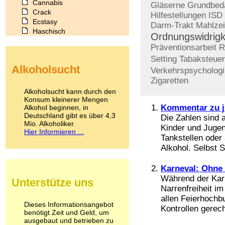
Cannabis
Gläserne
Grundbed
Crack
Hilfestellungen
ISD
Ecstasy
Darm-Trakt
Mahlzei
Haschisch
Ordnungswidrigk
Heroin
Präventionsarbeit
R
Ibogain
Setting
Tabaksteuer
Koffein
Alkoholsucht
Kokain
Verkehrspsychologi
Lachgas
Zigaretten
LSD
Alkoholsucht kann durch den
Marihuana
Konsum kleinerer Mengen
Kommentar zu j
Alkohol beginnen, in
Medikamente
Deutschland gibt es über 4,3
Meskalin
Die Zahlen sind
Mio. Alkoholiker.
Metamphetamin
Kinder und Jugen
Hier Informieren ...
Methadon
Tankstellen oder
Morphin
Alkohol. Selbst 
Muskatnuss
Nikotin
Karneval: Ohne
Opium
Während der Karn
Unterstütze uns
Pilze
Narrenfreiheit i
Poppers
allen Feierhochb
Psychopharmaka
Dieses Informationsangebot
Kontrollen gerech
benötigt Zeit und Geld, um
Schlafmittel
ausgebaut und betrieben zu
Schmerzmittel