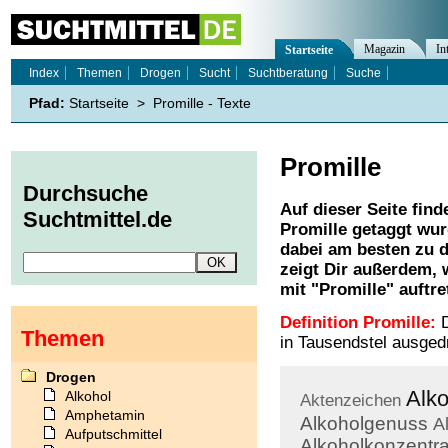
Magazin
In
Startseite
Index
Themen
Drogen
Sucht
Suchtberatung
Suche
Pfad:
Startseite
>
Promille - Texte
Promille
Durchsuche
Auf dieser Seite find
Suchtmittel.de
Promille
getaggt wur
dabei am besten zu d
zeigt Dir außerdem,
mit "
Promille
" auftre
Definition Promille:
D
Themen
in Tausendstel ausged
Drogen
Alko
Alkohol
Aktenzeichen
Amphetamin
Alkoholgenuss
A
Aufputschmittel
Alkoholkonzentra