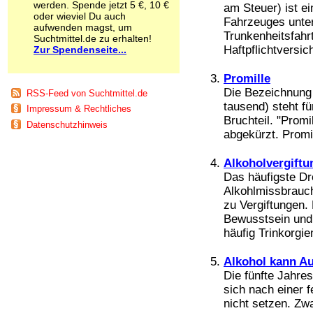
werden. Spende jetzt 5 €, 10 €
am Steuer) ist e
Schnüffelstoffe
oder wieviel Du auch
Fahrzeuges unter
Spice
aufwenden magst, um
Trunkenheitsfahr
Sucht / Süchte
Suchtmittel.de zu erhalten!
Haftpflichtversich
Zur Spendenseite...
Alkoholsucht
Arbeitssucht
Co-Abhängigkeit
Promille
Computersucht
Die Bezeichnung P
RSS-Feed von Suchtmittel.de
Ess-Brechsucht
tausend) steht f
Impressum & Rechtliches
Essstörungen
Bruchteil. "Promi
Datenschutzhinweis
Fernsehsucht
abgekürzt. Promi
Fresssucht
Internetsucht
Alkoholvergiftu
Kaufsucht
Das häufigste Dr
Koffeinsucht
Alkohlmissbrauc
Magersucht
zu Vergiftungen. 
Mediensucht
Bewusstsein und 
Medikamentensucht
häufig Trinkorgie
Nikotinsucht
Pornografiesucht
Alkohol kann Au
Sammelsucht
Die fünfte Jahre
Sexsucht
Spielsucht
sich nach einer f
Medien
nicht setzen. Zwa