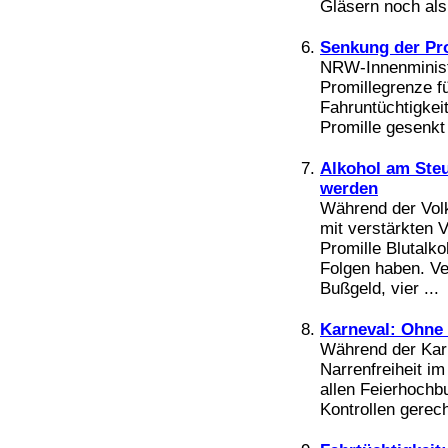
Bücher
Gläsern noch als 
Filme
Senkung der Pro
NRW-Innenministe
Promillegrenze f
Fahruntüchtigkei
Promille gesenkt 
Alkohol am Steu
werden
Während der Volk
mit verstärkten 
Promille Blutalk
Folgen haben. V
Bußgeld, vier ...
Karneval: Ohne
Während der Karn
Narrenfreiheit i
allen Feierhochb
Kontrollen gerech