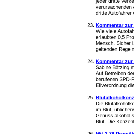
jeder dritte Verk
verursachenden A
dritte Autofahrer
Kommentar zur 
Wie viele Autofah
erlaubten 0,5 Pr
Mensch. Sicher is
geltenden Regeln 
Kommentar zur 
Sabine Bätzing ma
Auf Betreiben de
berufenen SPD-Po
Eilverordnung di
Blutalkoholkonz
Die Blutalkoholk
im Blut, übliche
Genuss alkoholis
Blut. Die Konzent
Mit 2,78 Promil