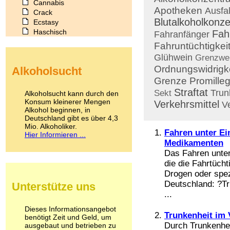
Cannabis
Apotheken
Ausfa
Crack
Blutalkoholkonze
Ecstasy
Haschisch
Fah
Fahranfänger
Heroin
Fahruntüchtigkei
Ibogain
Glühwein
Grenzwe
Koffein
Ordnungswidrigke
Alkoholsucht
Kokain
Grenze
Promille
Lachgas
LSD
Straftat
Trun
Sekt
Alkoholsucht kann durch den
Marihuana
Konsum kleinerer Mengen
Verkehrsmittel
V
Alkohol beginnen, in
Medikamente
Deutschland gibt es über 4,3
Meskalin
Mio. Alkoholiker.
Metamphetamin
Fahren unter Ei
Hier Informieren ...
Methadon
Medikamenten
Morphin
Das Fahren unter
Muskatnuss
die die Fahrtücht
Nikotin
Drogen oder spez
Opium
Deutschland: ?Tru
Unterstütze uns
Pilze
...
Poppers
Psychopharmaka
Dieses Informationsangebot
Trunkenheit im 
benötigt Zeit und Geld, um
Schlafmittel
Durch Trunkenhei
ausgebaut und betrieben zu
Schmerzmittel