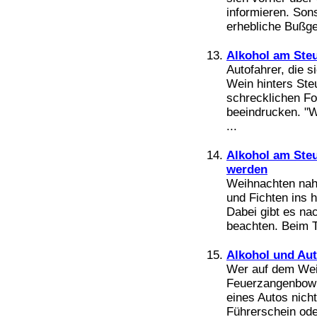
informieren. Son
erhebliche Bußgel
Alkohol am Steu
Autofahrer, die 
Wein hinters Ste
schrecklichen Fo
beeindrucken. "
...
Alkohol am Ste
werden
Weihnachten nah
und Fichten ins 
Dabei gibt es n
beachten. Beim T
Alkohol und Au
Wer auf dem Wei
Feuerzangenbowle
eines Autos nich
Führerschein ode