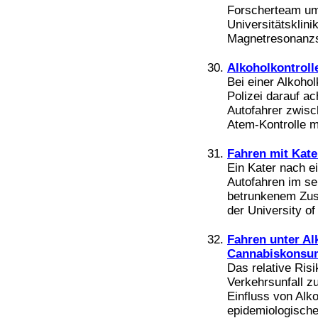
Forscherteam um 
Universitätsklini
Magnetresonanzs
Alkoholkontroll
Bei einer Alkoho
Polizei darauf ac
Autofahrer zwisc
Atem-Kontrolle m
Fahren mit Kate
Ein Kater nach e
Autofahren im s
betrunkenem Zust
der University of
Fahren unter Al
Cannabiskonsu
Das relative Risi
Verkehrsunfall zu
Einfluss von Alk
epidemiologische 