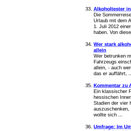
Alkoholtester in
Die Sommerreisew
Urlaub mit dem A
1. Juli 2012 ein
haben. Von dieser
Wer stark alkoho
allein
Wer betrunken mi
Fahrzeugs einschl
allein, - auch w
das er auffährt, ..
Kommentar zu Al
Ein klassischer 
hessischen Innen
Stadien der vier
auszuschenken, en
wollte sich ...
Umfrage: Im Um