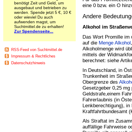
benötigt Zeit und Geld, um
Schnüffelstoffe
eine 0 bzw. ein O hinz
ausgebaut und betrieben zu
Spice
werden. Spende jetzt 5 €, 10 €
Sucht / Süchte
Andere Bedeutung
oder wieviel Du auch
Alkoholsucht
aufwenden magst, um
Suchtmittel.de zu erhalten!
Arbeitssucht
Alkohol im Straßenv
Zur Spendenseite...
Co-Abhängigkeit
Das Wort Promille im 
Computersucht
auf die
Menge
Alkohol
Ess-Brechsucht
Alkoholmenge wird übl
Essstörungen
RSS-Feed von Suchtmittel.de
mittels der Widmarkfo
Fernsehsucht
Impressum & Rechtliches
Fresssucht
berechnet: siehe Artik
Datenschutzhinweis
Internetsucht
In Deutschland, in Öst
Kaufsucht
Trunkenheit im Straße
Koffeinsucht
Obergrenze des
Alkoh
Magersucht
Gesetzgeber 0,25 mg pr
Mediensucht
Geldstrafe,einem Fahr
Medikamentensucht
Nikotinsucht
Fahrerlaubnis (in Öste
Pornografiesucht
Lenkberechtigung), in
Sammelsucht
Kraftfahrtbundesamt (
Sexsucht
Als Straftat im Zusa
Spielsucht
auffällige Fahrweise o
Medien