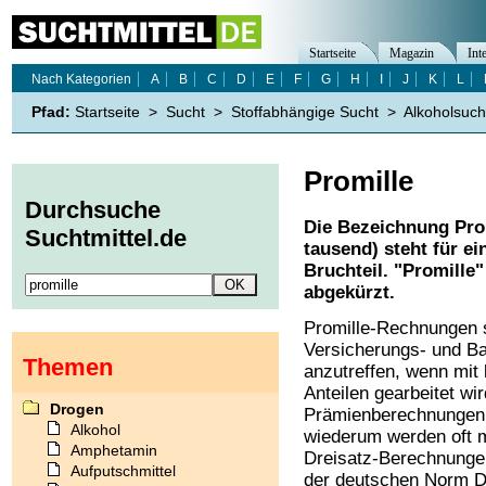
Startseite
Magazin
Int
Nach Kategorien
A
B
C
D
E
F
G
H
I
J
K
L
Pfad:
Startseite
>
Sucht
>
Stoffabhängige Sucht
>
Alkoholsuch
Promille
Durchsuche
Die Bezeichnung Promi
Suchtmittel.de
tausend) steht für e
Bruchteil. "Promille
abgekürzt.
Promille-Rechnungen s
Versicherungs- und 
Themen
anzutreffen, wenn mit 
Anteilen gearbeitet wir
Drogen
Prämienberechnungen
Alkohol
wiederum werden oft m
Amphetamin
Dreisatz-Berechnungen
Aufputschmittel
der deutschen Norm 