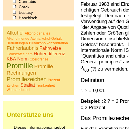
Cannabis
Februar 1983 sind Ein
Crack
richtigen Gebrauch de
Ecstasy
festgelegt. Demnach i
Haschisch
Verwendung auf den G
Heroin
"der Angabe von Quoti
Ibogain
Alkohol
Zahlen oder Größen gl
Alkoholgehaltes
Koffein
Dimension einschließl
Alkoholmenge
Atemalkohol-Gehalt
Kokain
Bedeutungen
Blutalkoholkonzentration
Geldes" beschränkt.- 
Lachgas
Fahrerlaubnis
Fahrweise
internationale Norm I
LSD
Höhendifferenz
Geldstrafeeinem
"Quantities and units -
Marihuana
KBA
Norm
Obergrenze
General principles" a
Medikamente
Promille
Promille-
Meskalin
0
/
(?) zu vermeiden.
00
Rechnungen
Metamphetamin
Methadon
Promillezeichen
Definition
Prozent-
Morphin
Straftat
Zeichen
Trunkenheit
Muskatnuss
Widmarkformel
1 ? = 0,001
Nikotin
Opium
Beispiel
: :2 ? = 2 Pro
Pilze
0,2 Prozent
Poppers
Unterstütze uns
Psychopharmaka
Das Promillezeich
Schlafmittel
Dieses Informationsangebot
Schmerzmittel
Für das Promillezeich