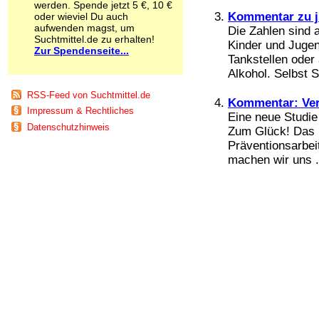
werden. Spende jetzt 5 €, 10 €
Schnüffelstoffe
Kommentar zu j
oder wieviel Du auch
Spice
aufwenden magst, um
Die Zahlen sind
Sucht / Süchte
Suchtmittel.de zu erhalten!
Kinder und Jugen
Zur Spendenseite...
Alkoholsucht
Tankstellen oder
Arbeitssucht
Alkohol. Selbst 
Co-Abhängigkeit
Computersucht
RSS-Feed von Suchtmittel.de
Kommentar: Ver
Ess-Brechsucht
Impressum & Rechtliches
Eine neue Studie 
Essstörungen
Datenschutzhinweis
Zum Glück! Das l
Fernsehsucht
Präventionsarbei
Fresssucht
Internetsucht
machen wir uns .
Kaufsucht
Koffeinsucht
Magersucht
Mediensucht
Medikamentensucht
Nikotinsucht
Pornografiesucht
Sammelsucht
Sexsucht
Spielsucht
Medien