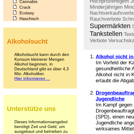
Hochprozentigem
J
Cannabis
Minderjährigen
Mind
Crack
Nachtverkaufsverbo
Ecstasy
Haschisch
Rauchverbote
Schn
Heroin
Supermärkten
Ibogain
Tankstellen
Test
Koffein
Alkoholsucht
Verbote
Versuchska
Kokain
Lachgas
LSD
Alkoholsucht kann durch den
Alkohol nicht i
Marihuana
Konsum kleinerer Mengen
Im Vorfeld der K
Alkohol beginnen, in
Medikamente
gesundheitliche 
Deutschland gibt es über 4,3
Meskalin
Mio. Alkoholiker.
Alkohol nicht in
Metamphetamin
Hier Informieren ...
erlaubt die Abgab
Methadon
Morphin
Muskatnuss
Drogenbeauftrag
Nikotin
Jugendliche
Opium
Im Kampf gegen 
Unterstütze uns
Pilze
Drogenbeauftragt
Poppers
(SPD), einen neu
Psychopharmaka
Dieses Informationsangebot
Jugendliche ange
benötigt Zeit und Geld, um
Schlafmittel
wirksames Mittel,
ausgebaut und betrieben zu
Schmerzmittel