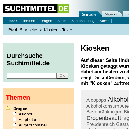
Magazin
In
Startseite
Index
Themen
Drogen
Sucht
Suchtberatung
Suche
Pfad:
Startseite
>
Kiosken - Texte
Kiosken
Durchsuche
Auf dieser Seite find
Suchtmittel.de
Kiosken
getaggt wurd
dabei am besten zu d
zeigt Dir außerdem,
mit "
Kiosken
" auftre
Themen
Alkohol
Alcopops
Alkoholkonsum
Alt
Drogen
Beschränkungen
Bi
Alkohol
Drogenbeauftrag
Amphetamin
Freudenreich
Gasts
Aufputschmittel