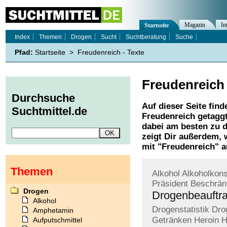
Magazin
In
Startseite
Index
Themen
Drogen
Sucht
Suchtberatung
Suche
Pfad:
Startseite
>
Freudenreich - Texte
Freudenreich
Durchsuche
Auf dieser Seite find
Suchtmittel.de
Freudenreich
getaggt
dabei am besten zu d
zeigt Dir außerdem,
mit "
Freudenreich
" a
Themen
Alkohol
Alkoholkon
Präsident
Beschrän
Drogen
Drogenbeauftr
Alkohol
Drogenstatistik
Dro
Amphetamin
Getränken
Heroin
H
Aufputschmittel