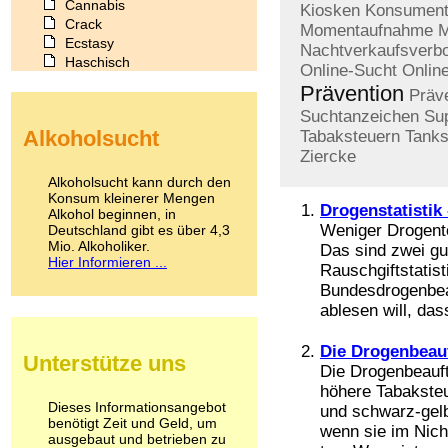
Cannabis
Kiosken
Konsumen
Crack
Momentaufnahme
M
Ecstasy
Nachtverkaufsverbo
Haschisch
Online-Sucht
Online
Heroin
Prävention
Präve
Ibogain
Suchtanzeichen
Su
Koffein
Alkoholsucht
Tabaksteuern
Tanks
Kokain
Ziercke
Lachgas
LSD
Alkoholsucht kann durch den
Marihuana
Konsum kleinerer Mengen
Drogenstatistik
Alkohol beginnen, in
Medikamente
Weniger Drogento
Deutschland gibt es über 4,3
Meskalin
Mio. Alkoholiker.
Das sind zwei g
Metamphetamin
Hier Informieren ...
Rauschgiftstatist
Methadon
Bundesdrogenbea
Morphin
Muskatnuss
ablesen will, dass
Nikotin
Opium
Die Drogenbeau
Unterstütze uns
Pilze
Die Drogenbeauft
Poppers
höhere Tabaksteu
Psychopharmaka
Dieses Informationsangebot
und schwarz-gelb
benötigt Zeit und Geld, um
Schlafmittel
wenn sie im Nich
ausgebaut und betrieben zu
Schmerzmittel