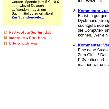
tun. Wozu ist ...
werden. Spende jetzt 5 €, 10 €
Schnüffelstoffe
oder wieviel Du auch
Spice
aufwenden magst, um
Kommentar zur 
Sucht / Süchte
Suchtmittel.de zu erhalten!
Es ist ja gut ge
Zur Spendenseite...
Alkoholsucht
Dyckmans streng
Arbeitssucht
suchtgefährdende
Co-Abhängigkeit
die Computer- u
Computersucht
RSS-Feed von Suchtmittel.de
können. Wer ein .
Ess-Brechsucht
Impressum & Rechtliches
Essstörungen
Datenschutzhinweis
Kommentar: Ver
Fernsehsucht
Fresssucht
Eine neue Studie 
Internetsucht
Zum Glück! Das l
Kaufsucht
Präventionsarbei
Koffeinsucht
machen wir uns .
Magersucht
Mediensucht
Medikamentensucht
Nikotinsucht
Pornografiesucht
Sammelsucht
Sexsucht
Spielsucht
Medien