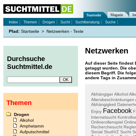
Magazin
In
Startseite
Index
Themen
Drogen
Sucht
Suchtberatung
Suche
Pfad:
Startseite
>
Netzwerken - Texte
Netzwerken
Durchsuche
Auf dieser Seite findest 
Suchtmittel.de
getaggt wurden. Die obe
diesem Begriff. Die folg
andere Tags in Zusamme
Abhängiger
Alkohol
Alk
Altersbeschränkungen
Themen
Abhängigkeit
Datenerh
Facebook
Enjoy
F
Drogen
Internetsucht
Kontrollve
Alkohol
Onlinerollenspiel
Onlin
Amphetamin
Recherchesucht
Regle
Aufputschmittel
Social
StudiVZ
Sucht
S