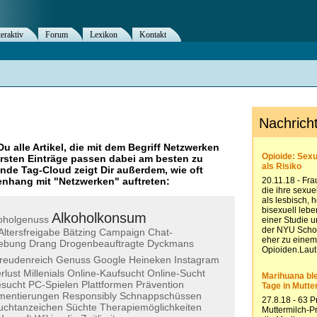
teraktiv
Forum
Lexikon
Kontakt
Du alle Artikel, die mit dem Begriff
Netzwerken
rsten Einträge passen dabei am besten zu
ende Tag-Cloud zeigt Dir außerdem, wie oft
nhang mit "
Netzwerken
" auftreten:
Alkoholkonsum
oholgenuss
Altersfreigabe
Bätzing
Campaign
Chat-
ebung
Drang
Drogenbeauftragte
Dyckmans
reudenreich
Genuss
Google
Heineken
Instagram
rlust
Millenials
Online-Kaufsucht
Online-Sucht
esucht
PC-Spielen
Plattformen
Prävention
mentierungen
Responsibly
Schnappschüssen
uchtanzeichen
Süchte
Therapiemöglichkeiten