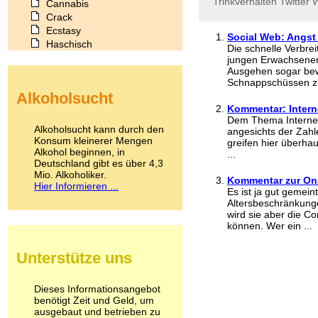
Trinkverhalten
Twitter
W
Cannabis
Crack
Ecstasy
Social Web: Angst
Haschisch
Die schnelle Verbrei
Heroin
jungen Erwachsenen
Ibogain
Ausgehen sogar bewu
Schnappschüssen zu
Koffein
Alkoholsucht
Kokain
Kommentar: Intern
Lachgas
Dem Thema Internet
LSD
Alkoholsucht kann durch den
angesichts der Zahl
Marihuana
Konsum kleinerer Mengen
greifen hier überha
Alkohol beginnen, in
Medikamente
...
Deutschland gibt es über 4,3
Meskalin
Mio. Alkoholiker.
Metamphetamin
Kommentar zur Onl
Hier Informieren ...
Es ist ja gut gemei
Methadon
Altersbeschränkunge
Morphin
wird sie aber die 
Muskatnuss
können. Wer ein ...
Nikotin
Opium
Unterstütze uns
Pilze
Poppers
Psychopharmaka
Dieses Informationsangebot
benötigt Zeit und Geld, um
Schlafmittel
ausgebaut und betrieben zu
Schmerzmittel