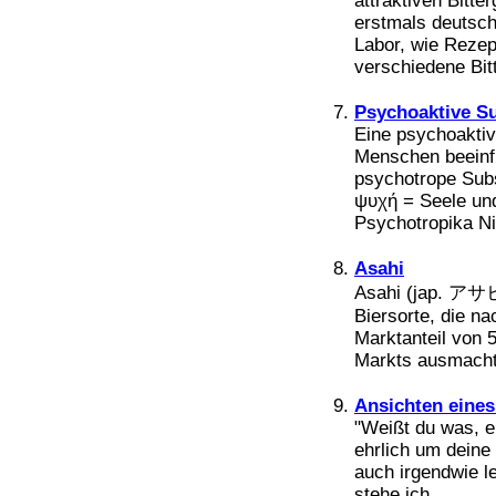
attraktiven Bitt
Bücher
erstmals deutsch
Filme
Labor, wie Reze
verschiedene Bitt
Psychoaktive S
Eine psychoaktiv
Menschen beeinf
psychotrope Sub
ψυχή = Seele un
Psychotropika Nic
Asahi
Asahi (jap. アサヒ
Biersorte, die n
Marktanteil von
Markts ausmacht. 
Ansichten eines
"Weißt du was, e
ehrlich um deine 
auch irgendwie le
stehe ich ...