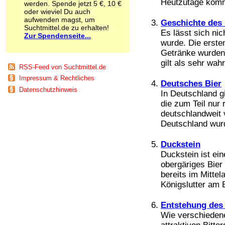
Heutzutage kommt
werden. Spende jetzt 5 €, 10 €
Schnüffelstoffe
oder wieviel Du auch
Spice
aufwenden magst, um
Geschichte des 
Sucht / Süchte
Suchtmittel.de zu erhalten!
Es lässt sich ni
Zur Spendenseite...
Alkoholsucht
wurde. Die erste
Arbeitssucht
Getränke wurden
Co-Abhängigkeit
gilt als sehr wahr
Computersucht
RSS-Feed von Suchtmittel.de
Ess-Brechsucht
Impressum & Rechtliches
Deutsches Bier
Essstörungen
Datenschutzhinweis
Fernsehsucht
In Deutschland g
Fresssucht
die zum Teil nur 
Internetsucht
deutschlandweit v
Kaufsucht
Deutschland wurd
Koffeinsucht
Magersucht
Duckstein
Mediensucht
Duckstein ist ein
Medikamentensucht
obergäriges Bier
Nikotinsucht
bereits im Mittel
Pornografiesucht
Königslutter am E
Sammelsucht
Sexsucht
Entstehung des
Spielsucht
Wie verschiedene
Medien