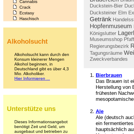
Cannabis
Duckstein-Bier
Duck
Crack
Ducksteiner
Elm
Ex
Ecstasy
Getränk
Haschisch
Handelss
Heroin
Hopfenmuseum
Ibogain
Lager
Königslutter
Koffein
Museumsshop
Pfaf
Alkoholsucht
Kokain
R
Regierungsbezirk
Lachgas
Wei
LSD
Tagungsräume
Alkoholsucht kann durch den
Marihuana
Zweckverbandes
Konsum kleinerer Mengen
Alkohol beginnen, in
Medikamente
Deutschland gibt es über 4,3
Meskalin
Mio. Alkoholiker.
Bierbrauen
Metamphetamin
Hier Informieren ...
Das Brauen ist e
Methadon
Morphin
Herstellung von Bi
Muskatnuss
frühesten Nachwe
Nikotin
mesopotamischen
Opium
Unterstütze uns
Pilze
Ale
Poppers
Ale (deutsch auch
Psychopharmaka
Dieses Informationsangebot
ein fermentierte
benötigt Zeit und Geld, um
Schlafmittel
hauptsächlich au
ausgebaut und betrieben zu
Schmerzmittel