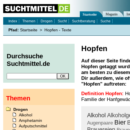
Magazin
In
Startseite
Index
Themen
Drogen
Sucht
Suchtberatung
Suche
Pfad:
Startseite
>
Hopfen - Texte
Hopfen
Durchsuche
Auf dieser Seite find
Suchtmittel.de
Hopfen
getaggt wurde
am besten zu diesem 
Dir außerdem, wie o
"
Hopfen
" auftreten:
Definition Hopfen:
Ho
Themen
Familie der Hanfgewä
Drogen
Alkohol
Alkoholg
Alkohol
Amphetamin
Bier
B
Augenpaare
Aufputschmittel
Brauereien
Braun