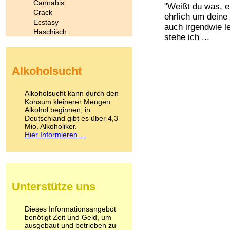
Cannabis
"Weißt du was, e
Crack
ehrlich um deine 
Ecstasy
auch irgendwie le
Haschisch
stehe ich ...
Heroin
Ibogain
Koffein
Alkoholsucht
Kokain
Lachgas
LSD
Alkoholsucht kann durch den
Marihuana
Konsum kleinerer Mengen
Alkohol beginnen, in
Medikamente
Deutschland gibt es über 4,3
Meskalin
Mio. Alkoholiker.
Metamphetamin
Hier Informieren ...
Methadon
Morphin
Muskatnuss
Nikotin
Opium
Unterstütze uns
Pilze
Poppers
Psychopharmaka
Dieses Informationsangebot
benötigt Zeit und Geld, um
Schlafmittel
ausgebaut und betrieben zu
Schmerzmittel