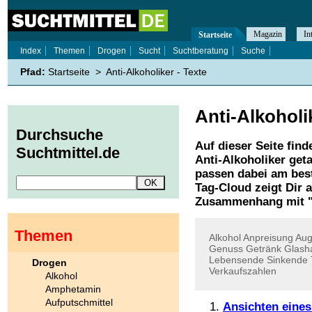
Magazin
In
Startseite
Index
Themen
Drogen
Sucht
Suchtberatung
Suche
Pfad:
Startseite
>
Anti-Alkoholiker - Texte
Anti-Alkoholi
Durchsuche
Auf dieser Seite find
Suchtmittel.de
Anti-Alkoholiker
geta
passen dabei am best
Tag-Cloud zeigt Dir 
Zusammenhang mit 
Themen
Alkohol
Anpreisung
Aug
Genuss
Getränk
Glash
Lebensende
Sinkende
Drogen
Verkaufszahlen
Alkohol
Amphetamin
Aufputschmittel
Ansichten eines