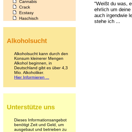
Cannabis
"Weißt du was, e
Crack
ehrlich um deine 
Ecstasy
auch irgendwie le
Haschisch
stehe ich ...
Heroin
Ibogain
Koffein
Alkoholsucht
Kokain
Lachgas
LSD
Alkoholsucht kann durch den
Marihuana
Konsum kleinerer Mengen
Alkohol beginnen, in
Medikamente
Deutschland gibt es über 4,3
Meskalin
Mio. Alkoholiker.
Metamphetamin
Hier Informieren ...
Methadon
Morphin
Muskatnuss
Nikotin
Opium
Unterstütze uns
Pilze
Poppers
Psychopharmaka
Dieses Informationsangebot
benötigt Zeit und Geld, um
Schlafmittel
ausgebaut und betrieben zu
Schmerzmittel