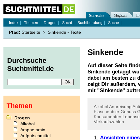
Magazin
In
Startseite
Index
Themen
Drogen
Sucht
Suchtberatung
Suche
Pfad:
Startseite
>
Sinkende - Texte
Sinkende
Durchsuche
Auf dieser Seite find
Suchtmittel.de
Sinkende
getaggt wur
dabei am besten zu d
zeigt Dir außerdem,
mit "
Sinkende
" auftr
Themen
Alkohol
Anpreisung
Ant
Flaschenbier
Genuss
G
Konsumenten
Lebense
Drogen
Verkaufszahlen
Alkohol
Amphetamin
Aufputschmittel
Ansichten eines