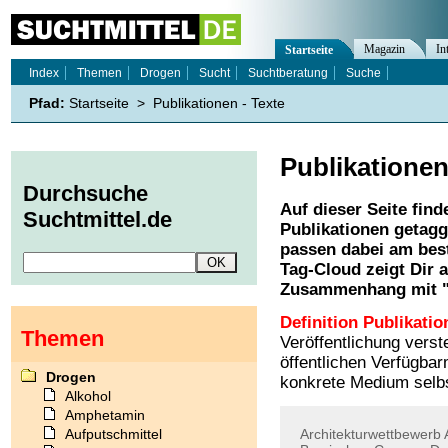
Magazin
In
Startseite
Index
Themen
Drogen
Sucht
Suchtberatung
Suche
Pfad:
Startseite
>
Publikationen - Texte
Publikatione
Durchsuche
Auf dieser Seite find
Suchtmittel.de
Publikationen
getagg
passen dabei am best
Tag-Cloud zeigt Dir 
Zusammenhang mit 
Definition Publikatio
Themen
Veröffentlichung vers
öffentlichen Verfügb
Drogen
konkrete Medium selbs
Alkohol
Amphetamin
Aufputschmittel
Architekturwettbewerb