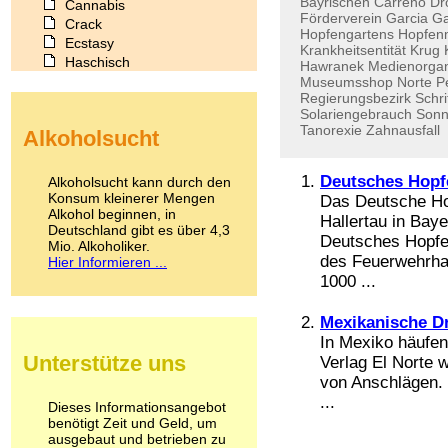
Bayrischen
Carreno
Dr
Cannabis
Förderverein
Garcia
Ga
Crack
Hopfengartens
Hopfe
Ecstasy
Krankheitsentität
Krug
Haschisch
Hawranek
Medienorgan
Heroin
Museumsshop
Norte
P
Regierungsbezirk
Schr
Ibogain
Solariengebrauch
Sonn
Koffein
Tanorexie
Zahnausfall
Alkoholsucht
Kokain
Lachgas
LSD
Deutsches Hop
Alkoholsucht kann durch den
Marihuana
Konsum kleinerer Mengen
Das Deutsche Ho
Alkohol beginnen, in
Medikamente
Hallertau in Bay
Deutschland gibt es über 4,3
Meskalin
Deutsches Hopf
Mio. Alkoholiker.
Metamphetamin
des Feuerwehrhau
Hier Informieren ...
Methadon
1000 ...
Morphin
Muskatnuss
Mexikanische Dr
Nikotin
In Mexiko häufen
Opium
Unterstütze uns
Verlag El Norte 
Pilze
von Anschlägen. 
Poppers
...
Psychopharmaka
Dieses Informationsangebot
benötigt Zeit und Geld, um
Schlafmittel
ausgebaut und betrieben zu
Schmerzmittel