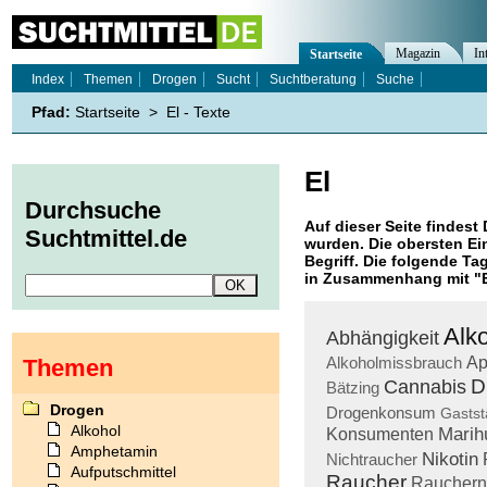
Magazin
In
Startseite
Index
Themen
Drogen
Sucht
Suchtberatung
Suche
Pfad:
Startseite
>
El - Texte
El
Durchsuche
Auf dieser Seite findest 
Suchtmittel.de
wurden. Die obersten Ei
Begriff. Die folgende Ta
in Zusammenhang mit "
Alk
Abhängigkeit
Alkoholmissbrauch
Ap
Themen
D
Cannabis
Bätzing
Drogen
Drogenkonsum
Gastst
Alkohol
Marih
Konsumenten
Amphetamin
Nikotin
Nichtraucher
Aufputschmittel
Raucher
Rauchern