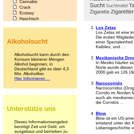
Cannabis
Sucht
T
Suchtmittel
Crack
Zigarette
Zigarette
Ecstasy
Haschisch
Heroin
Los Zetas
Ibogain
Los Zetas ist eine 
Koffein
Die ersten Mitglied
Alkoholsucht
Kokain
einer Spezialeinhei
Kaibiles, und ...
Lachgas
LSD
Alkoholsucht kann durch den
Mexikanische Drog
Marihuana
Konsum kleinerer Mengen
In Mexiko häufen sic
Alkohol beginnen, in
Medikamente
Norte wurde diesen 
Deutschland gibt es über 4,3
Meskalin
2000 gab es 126 Über
Mio. Alkoholiker.
Metamphetamin
Hier Informieren ...
Methadon
Narcocorrido
Morphin
Narcocorridos (Drog
Muskatnuss
Corrido im Norden 
auch als mexikanis
Nikotin
die Corridos ...
Opium
Unterstütze uns
Pilze
Blow
Poppers
Blow ist ein US-ame
Psychopharmaka
Dieses Informationsangebot
entstand unter der 
benötigt Zeit und Geld, um
Schlafmittel
Lebensgeschichte vo
ausgebaut und betrieben zu
Schmerzmittel