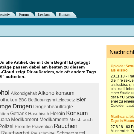
teraktiv
Forum
Lexikon
Kontakt
Du alle Artikel, die mit dem Begriff
El
getaggt
nträge passen dabei am besten zu diesem
g-Cloud zeigt Dir außerdem, wie oft andere Tags
El
" auftreten:
ohol
Alkoholkonsum
Alkoholgehalt
Bier
otheken
Betäubungsmittelgesetz
BBC
Drogen
roge
Drogenbeauftragte
Konsum
Heroin
Getränk
Haschisch
ätten
uana
Medikament
Medikamente
Missbrauch
Rauchen
Polizei
Promille
Prävention
Rauchverbot
Schmerzmittel
Rauschmittel