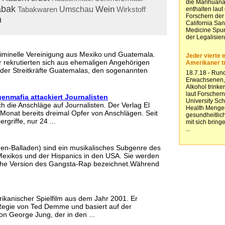
abak
Wein
Tabakwaren
Umschau
Wirkstoff
n
kriminelle Vereinigung aus Mexiko und Guatemala.
er rekrutierten sich aus ehemaligen Angehörigen
t der Streitkräfte Guatemalas, den sogenannten
enmafia attackiert Journalisten
h die Anschläge auf Journalisten. Der Verlag El
Monat bereits dreimal Opfer von Anschlägen. Seit
griffe, nur 24 ...
en-Balladen) sind ein musikalisches Subgenre des
Mexikos und der Hispanics in den USA. Sie werden
che Version des Gangsta-Rap bezeichnet.Während
rikanischer Spielfilm aus dem Jahr 2001. Er
Regie von Ted Demme und basiert auf der
n George Jung, der in den ...