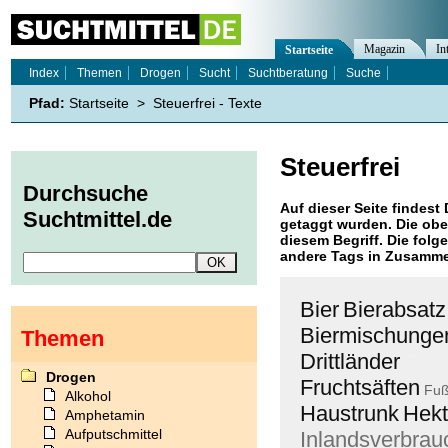
Magazin
In
Startseite
Index
Themen
Drogen
Sucht
Suchtberatung
Suche
Pfad:
Startseite
>
Steuerfrei - Texte
Steuerfrei
Durchsuche
Auf dieser Seite findest 
Suchtmittel.de
getaggt wurden. Die obe
diesem Begriff. Die folg
andere Tags in Zusamme
Bier
Bierabsatz
Biermischunge
Themen
Drittländer
EU-
Drogen
Fruchtsäften
Fuß
Alkohol
Haustrunk
Hekt
Amphetamin
Aufputschmittel
Inlandsverbrau