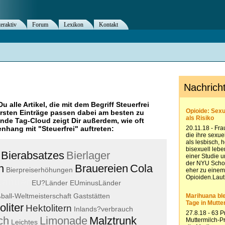
teraktiv
Forum
Lexikon
Kontakt
Du alle Artikel, die mit dem Begriff
Steuerfrei
rsten Einträge passen dabei am besten zu
ende Tag-Cloud zeigt Dir außerdem, wie oft
nhang mit "
Steuerfrei
" auftreten:
Bierabsatzes
Bierlager
n
Brauereien
Cola
Bierpreiserhöhungen
Länder
EU?Länder
EUminusLänder
ball-Weltmeisterschaft
Gaststätten
oliter
Hektolitern
Inlands?verbrauch
ch
Limonade
Malztrunk
Leichtes