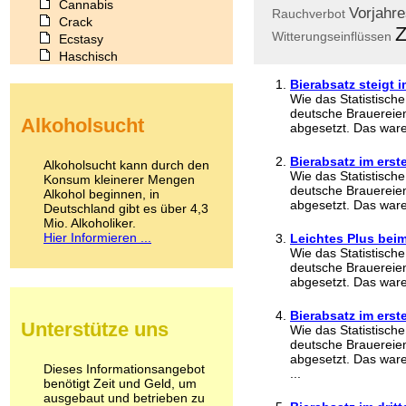
Cannabis
Vorjahr
Rauchverbot
Crack
Z
Witterungseinflüssen
Ecstasy
Haschisch
Heroin
Bierabsatz steigt i
Ibogain
Wie das Statistisch
Koffein
deutsche Brauereien 
Alkoholsucht
Kokain
abgesetzt. Das waren
Lachgas
LSD
Bierabsatz im erst
Alkoholsucht kann durch den
Wie das Statistisch
Marihuana
Konsum kleinerer Mengen
deutsche Brauereien 
Alkohol beginnen, in
Medikamente
abgesetzt. Das waren
Deutschland gibt es über 4,3
Meskalin
Mio. Alkoholiker.
Metamphetamin
Hier Informieren ...
Leichtes Plus beim
Methadon
Wie das Statistisch
Morphin
deutsche Brauereien 
Muskatnuss
abgesetzt. Das waren
Nikotin
Opium
Bierabsatz im ers
Unterstütze uns
Wie das Statistisch
Pilze
deutsche Brauereien 
Poppers
abgesetzt. Das ware
Psychopharmaka
Dieses Informationsangebot
...
benötigt Zeit und Geld, um
Schlafmittel
ausgebaut und betrieben zu
Schmerzmittel