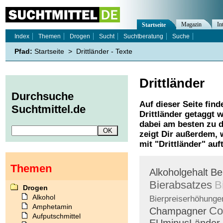
Magazin
In
Startseite
Index
Themen
Drogen
Sucht
Suchtberatung
Suche
Pfad:
Startseite
>
Drittländer - Texte
Drittländer
Durchsuche
Auf dieser Seite find
Suchtmittel.de
Drittländer
getaggt w
dabei am besten zu d
zeigt Dir außerdem,
mit "
Drittländer
" auf
Themen
Alkoholgehalt
Be
Bierabsatzes
B
Drogen
Alkohol
Bierpreiserhöhunge
Amphetamin
Co
Champagner
Aufputschmittel