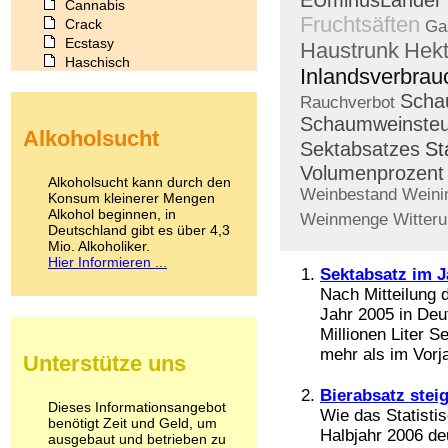
EUminusLänder
Cannabis
Fruchtsäften
Crack
Ga
Ecstasy
Haustrunk
Hekt
Haschisch
Inlandsverbrau
Heroin
Scha
Ibogain
Rauchverbot
Koffein
Schaumweinsteue
Alkoholsucht
Kokain
Sektabsatzes
St
Lachgas
Volumenprozent
LSD
Alkoholsucht kann durch den
Weinbestand
Weini
Marihuana
Konsum kleinerer Mengen
Alkohol beginnen, in
Medikamente
Weinmenge
Witter
Deutschland gibt es über 4,3
Meskalin
Mio. Alkoholiker.
Metamphetamin
Hier Informieren ...
Methadon
Sektabsatz im J
Morphin
Nach Mitteilung 
Muskatnuss
Jahr 2005 in De
Nikotin
Millionen Liter S
Opium
mehr als im Vorja
Unterstütze uns
Pilze
Poppers
Bierabsatz steig
Psychopharmaka
Dieses Informationsangebot
Wie das Statisti
benötigt Zeit und Geld, um
Schlafmittel
Halbjahr 2006 de
ausgebaut und betrieben zu
Schmerzmittel