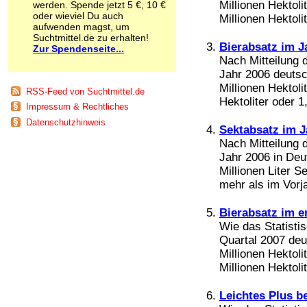
Millionen Hektoli
werden. Spende jetzt 5 €, 10 €
Schnüffelstoffe
oder wieviel Du auch
Millionen Hektoli
Spice
aufwenden magst, um
Sucht / Süchte
Suchtmittel.de zu erhalten!
Bierabsatz im J
Zur Spendenseite...
Alkoholsucht
Nach Mitteilung 
Arbeitssucht
Jahr 2006 deutsc
Co-Abhängigkeit
Millionen Hektoli
Computersucht
RSS-Feed von Suchtmittel.de
Ess-Brechsucht
Hektoliter oder 1
Impressum & Rechtliches
Essstörungen
Datenschutzhinweis
Fernsehsucht
Sektabsatz im 
Fresssucht
Nach Mitteilung 
Internetsucht
Jahr 2006 in De
Kaufsucht
Millionen Liter S
Koffeinsucht
mehr als im Vorja
Magersucht
Mediensucht
Bierabsatz im e
Medikamentensucht
Wie das Statisti
Nikotinsucht
Quartal 2007 deu
Pornografiesucht
Millionen Hektoli
Sammelsucht
Millionen Hektoli
Sexsucht
Spielsucht
Leichtes Plus b
Medien