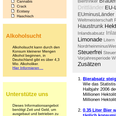
Brauer
Biertrinker
Cannabis
Crack
Drittländer
EU-
Ecstasy
EUminusLänder
Haschisch
Weltmeisterschaft
Heroin
Haustrunk
Hekt
Ibogain
Koffein
Inl
Inlandsabsatz
Alkoholsucht
Kokain
Limonade
Litern
Lachgas
LSD
NordrheinminusWes
Alkoholsucht kann durch den
Marihuana
Steuerfrei
Konsum kleinerer Mengen
Steuer
Alkohol beginnen, in
Medikamente
Vorjahresperiode
Wi
Deutschland gibt es über 4,3
Meskalin
Zusätzen
Mio. Alkoholiker.
Metamphetamin
Hier Informieren ...
Methadon
Morphin
Bierabsatz steig
Muskatnuss
Wie das Statisti
Nikotin
Halbjahr 2006 de
Opium
Unterstütze uns
Millionen Hektoli
Pilze
Millionen Hektoli
Poppers
Psychopharmaka
Dieses Informationsangebot
benötigt Zeit und Geld, um
Schlafmittel
0,35 Liter Bier
ausgebaut und betrieben zu
Schmerzmittel
täglich konsumi