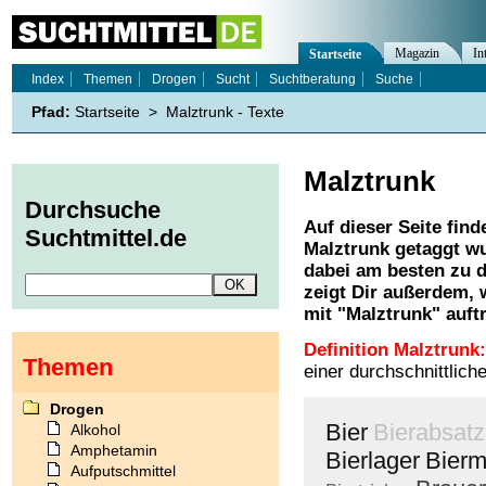
Magazin
In
Startseite
Index
Themen
Drogen
Sucht
Suchtberatung
Suche
Pfad:
Startseite
>
Malztrunk - Texte
Malztrunk
Durchsuche
Auf dieser Seite find
Suchtmittel.de
Malztrunk
getaggt wu
dabei am besten zu d
zeigt Dir außerdem,
mit "
Malztrunk
" auft
Definition Malztrunk:
Themen
einer durchschnittlic
Drogen
Bier
Bierabsatz
Alkohol
Amphetamin
Bierlager
Bierm
Aufputschmittel