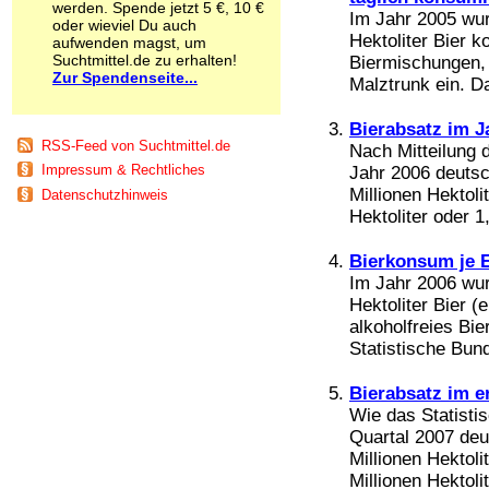
werden. Spende jetzt 5 €, 10 €
Schnüffelstoffe
Im Jahr 2005 wur
oder wieviel Du auch
Spice
Hektoliter Bier 
aufwenden magst, um
Sucht / Süchte
Suchtmittel.de zu erhalten!
Biermischungen, 
Zur Spendenseite...
Alkoholsucht
Malztrunk ein. Da
Arbeitssucht
Co-Abhängigkeit
Bierabsatz im J
Computersucht
RSS-Feed von Suchtmittel.de
Nach Mitteilung 
Ess-Brechsucht
Impressum & Rechtliches
Jahr 2006 deutsc
Essstörungen
Millionen Hektoli
Datenschutzhinweis
Fernsehsucht
Hektoliter oder 1
Fresssucht
Internetsucht
Bierkonsum je E
Kaufsucht
Im Jahr 2006 wur
Koffeinsucht
Hektoliter Bier (
Magersucht
alkoholfreies Bi
Mediensucht
Medikamentensucht
Statistische Bun
Nikotinsucht
Pornografiesucht
Bierabsatz im e
Sammelsucht
Wie das Statisti
Sexsucht
Quartal 2007 deu
Spielsucht
Millionen Hektoli
Medien
Millionen Hektoli