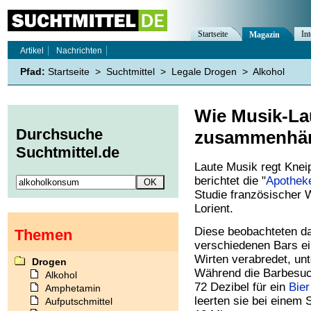
Startseite
Int
Magazin
Artikel
Nachrichten
Pfad:
Startseite
>
Suchtmittel
>
Legale Drogen
>
Alkohol
Wie Musik-La
Durchsuche
zusammenhä
Suchtmittel.de
Laute Musik regt Kne
berichtet die "
Apothek
Studie französischer W
Lorient.
Diese beobachteten da
Themen
verschiedenen Bars ein
Wirten verabredet, unt
Drogen
Während die Barbesuch
Alkohol
72 Dezibel für ein
Bier
Amphetamin
leerten sie bei einem 
Aufputschmittel