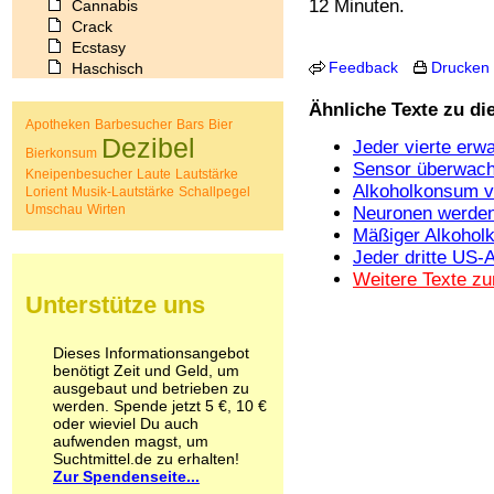
12 Minuten.
Cannabis
Crack
Ecstasy
Feedback
Drucken
Haschisch
Heroin
Ähnliche Texte zu d
Ibogain
Apotheken
Barbesucher
Bars
Bier
Koffein
Dezibel
Jeder vierte erw
Kokain
Bierkonsum
Sensor überwacht
Lachgas
Kneipenbesucher
Laute
Lautstärke
Alkoholkonsum v
Lorient
Musik-Lautstärke
Schallpegel
LSD
Umschau
Wirten
Neuronen werden
Marihuana
Mäßiger Alkoholk
Medikamente
Jeder dritte US-
Meskalin
Metamphetamin
Weitere Texte z
Methadon
Unterstütze uns
Morphin
Muskatnuss
Dieses Informationsangebot
Nikotin
benötigt Zeit und Geld, um
Opium
ausgebaut und betrieben zu
Pilze
werden. Spende jetzt 5 €, 10 €
oder wieviel Du auch
Poppers
aufwenden magst, um
Psychopharmaka
Suchtmittel.de zu erhalten!
Schlafmittel
Zur Spendenseite...
Schmerzmittel