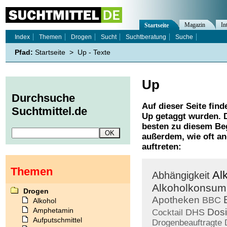
Magazin
In
Startseite
Index
Themen
Drogen
Sucht
Suchtberatung
Suche
Pfad:
Startseite
>
Up - Texte
Up
Durchsuche
Auf dieser Seite find
Suchtmittel.de
Up
getaggt wurden. D
besten zu diesem Beg
außerdem, wie oft a
auftreten:
Themen
Al
Abhängigkeit
Alkoholkonsum
Drogen
Apotheken
BBC
Alkohol
Amphetamin
Dos
DHS
Cocktail
Aufputschmittel
Drogenbeauftragte