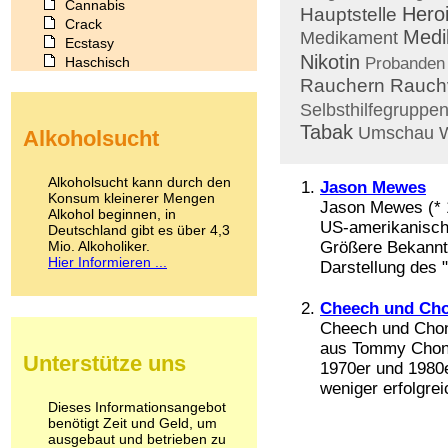
Cannabis
Hero
Hauptstelle
Crack
Medi
Medikament
Ecstasy
Nikotin
Haschisch
Probanden
Heroin
Rauchern
Rauch
Ibogain
Selbsthilfegruppe
Koffein
Tabak
Umschau
Alkoholsucht
Kokain
Lachgas
LSD
Alkoholsucht kann durch den
Jason Mewes
Marihuana
Konsum kleinerer Mengen
Jason Mewes (* 1
Alkohol beginnen, in
Medikamente
US-amerikanisch
Deutschland gibt es über 4,3
Meskalin
Mio. Alkoholiker.
Größere Bekannth
Metamphetamin
Hier Informieren ...
Darstellung des "
Methadon
Morphin
Cheech und Ch
Muskatnuss
Cheech und Chon
Nikotin
Opium
aus Tommy Chong
Unterstütze uns
Pilze
1970er und 1980e
Poppers
weniger erfolgrei
Psychopharmaka
Dieses Informationsangebot
benötigt Zeit und Geld, um
Schlafmittel
ausgebaut und betrieben zu
Schmerzmittel