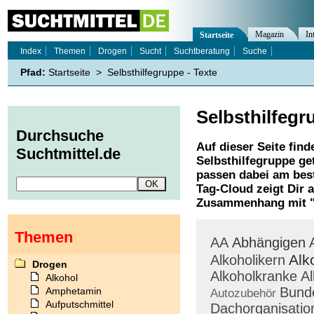
Magazin
In
Startseite
Index
Themen
Drogen
Sucht
Suchtberatung
Suche
Pfad:
Startseite
>
Selbsthilfegruppe - Texte
Selbsthilfegr
Durchsuche
Auf dieser Seite find
Suchtmittel.de
Selbsthilfegruppe
get
passen dabei am best
Tag-Cloud zeigt Dir 
Zusammenhang mit 
Themen
AA
Abhängigen
Alk
Alkoholikern
Drogen
Alkoholkranke
Al
Alkohol
Bund
Amphetamin
Autozubehör
Aufputschmittel
Dachorganisatio