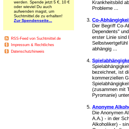
werden. Spende jetzt 5 €, 10 €
Krankheitsbild ab
Schnüffelstoffe
oder wieviel Du auch
Probleme ...
Spice
aufwenden magst, um
Sucht / Süchte
Suchtmittel.de zu erhalten!
Co-Abhängigkei
Zur Spendenseite...
Alkoholsucht
Der Begriff Co-Ab
Arbeitssucht
Dependents" und w
Co-Abhängigkeit
Computersucht
erster Linie sin
RSS-Feed von Suchtmittel.de
Ess-Brechsucht
Selbstwertgefühl
Impressum & Rechtliches
Essstörungen
abhängig ...
Datenschutzhinweis
Fernsehsucht
Fresssucht
Spielabhängigke
Internetsucht
Spielabhängigkei
Kaufsucht
bezeichnet, ist d
Koffeinsucht
kommerziellen G
Magersucht
Spielabhängigkeit
Mediensucht
(zusammen mit Tr
Medikamentensucht
Pyromanie) unter 
Nikotinsucht
Pornografiesucht
Anonyme Alkoho
Sammelsucht
Die Anonymen Alk
Sexsucht
A.A.) - in der S
Spielsucht
Alkoholiker) - sin
Medien