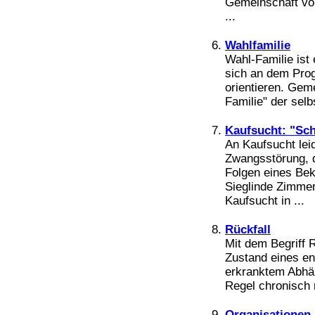
Gemeinschaft von
Bücher
...
Filme
Wahlfamilie
Wahl-Familie ist 
sich an dem Pro
orientieren. Geme
Familie" der selb
Kaufsucht: "Sc
An Kaufsucht le
Zwangsstörung, d
Folgen eines Bek
Sieglinde Zimmer-
Kaufsucht in ...
Rückfall
Mit dem Begriff R
Zustand eines ent
erkranktem Abhän
Regel chronisch r
Organisationen