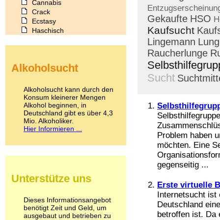
Cannabis
Entzugserscheinun
Crack
Gekaufte
HSO
H
Ecstasy
Kaufsucht
Kauf
Haschisch
Heroin
Lingemann
Lun
Ibogain
Raucherlunge
Ru
Koffein
Selbsthilfegru
Alkoholsucht
Kokain
Sucht
Suchtmitt
Lachgas
LSD
Alkoholsucht kann durch den
Marihuana
Konsum kleinerer Mengen
Alkohol beginnen, in
Medikamente
Selbsthilfegrup
Deutschland gibt es über 4,3
Meskalin
Selbsthilfegruppe
Mio. Alkoholiker.
Metamphetamin
Zusammenschlüss
Hier Informieren ...
Methadon
Problem haben u
Morphin
möchten. Eine Se
Muskatnuss
Organisationsfo
Nikotin
gegenseitig ...
Opium
Unterstütze uns
Pilze
Erste virtuelle
Poppers
Internetsucht is
Psychopharmaka
Dieses Informationsangebot
Deutschland ein
benötigt Zeit und Geld, um
Schlafmittel
betroffen ist. Da
ausgebaut und betrieben zu
Schmerzmittel