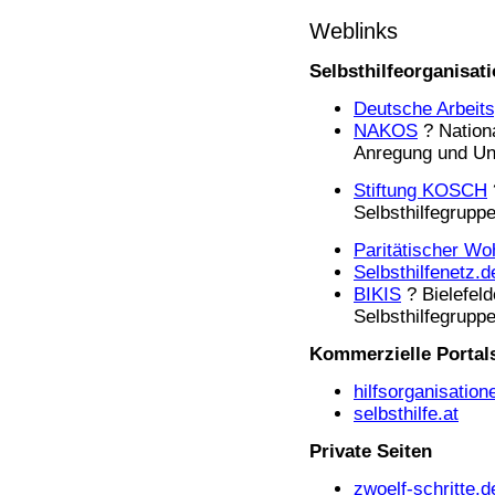
Weblinks
Selbsthilfeorganisat
Deutsche Arbeits
NAKOS
? Nationa
Anregung und Unt
Stiftung KOSCH
Selbsthilfegrupp
Paritätischer Wo
Selbsthilfenetz.d
BIKIS
? Bielefeld
Selbsthilfegrupp
Kommerzielle Portal
hilfsorganisation
selbsthilfe.at
Private Seiten
zwoelf-schritte.d