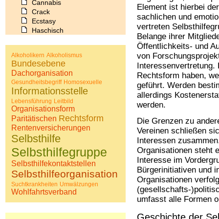
Cannabis
Element ist hierbei d
Crack
sachlichen und emotio
Ecstasy
vertreten Selbsthilfeg
Haschisch
Belange ihrer Mitglied
Heroin
Öffentlichkeits- und A
Ibogain
von Forschungsprojekt
Alkoholikern
Alkoholismus
Koffein
Bundesebene
Interessenvertretung. 
Kokain
Dachorganisation
Rechtsform haben, wer
Lachgas
Gesundheitsbegriff
Homosexuelle
geführt. Werden besti
LSD
Informationsstelle
allerdings Kostenerst
Marihuana
Lebensführung
Leitbild
werden.
Medikamente
Organisationsform
Meskalin
Rechtsform
Paritätischen
Die Grenzen zu andere
Metamphetamin
Rentenversicherungen
Vereinen schließen si
Methadon
Selbsthilfe
Interessen zusammen.
Morphin
Selbsthilfegruppe
Organisationen steht 
Muskatnuss
Interesse im Vordergr
Nikotin
Selbsthilfekontaktstellen
Bürgerinitiativen und i
Opium
Selbsthilfeorganisation
Pilze
Organisationen verfo
Suchtkrankheiten
Umwälzungen
Poppers
(gesellschafts-)politis
Wohlfahrtsverband
Psychopharmaka
umfasst alle Formen or
Schlafmittel
Geschichte der Sel
Schmerzmittel