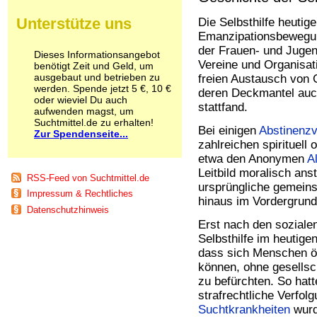
Schnüffelstoffe
Unterstütze uns
Die Selbsthilfe heutige
Spice
Emanzipationsbewegun
Sucht / Süchte
der Frauen- und Juge
Alkoholsucht
Dieses Informationsangebot
Arbeitssucht
Vereine und Organisat
benötigt Zeit und Geld, um
ausgebaut und betrieben zu
Co-Abhängigkeit
freien Austausch von 
werden. Spende jetzt 5 €, 10 €
Computersucht
deren Deckmantel auch
oder wieviel Du auch
Ess-Brechsucht
stattfand.
aufwenden magst, um
Essstörungen
Suchtmittel.de zu erhalten!
Bei einigen
Abstinenzv
Fernsehsucht
Zur Spendenseite...
zahlreichen spirituell 
Fresssucht
Internetsucht
etwa den Anonymen
A
Kaufsucht
Leitbild moralisch an
RSS-Feed von Suchtmittel.de
Koffeinsucht
ursprüngliche gemein
Impressum & Rechtliches
Magersucht
hinaus im Vordergrund
Datenschutzhinweis
Mediensucht
Erst nach den sozial
Medikamentensucht
Selbsthilfe im heutige
Nikotinsucht
Pornografiesucht
dass sich Menschen ö
Sammelsucht
können, ohne gesellsch
Sexsucht
zu befürchten. So hat
Spielsucht
strafrechtliche Verfol
Medien
Suchtkrankheiten
wurd