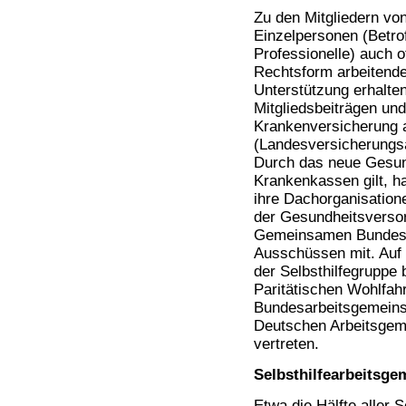
Zu den Mitgliedern vo
Einzelpersonen (Betro
Professionelle) auch o
Rechtsform arbeitenden
Unterstützung erhalten
Mitgliedsbeiträgen un
Krankenversicherung 
(Landesversicherungsa
Durch das neue Gesund
Krankenkassen gilt, ha
ihre Dachorganisation
der Gesundheitsversor
Gemeinsamen Bundesa
Ausschüssen mit. Auf
der Selbsthilfegruppe
Paritätischen Wohlfah
Bundesarbeitsgemeinsc
Deutschen Arbeitsgeme
vertreten.
Selbsthilfearbeitsge
Etwa die Hälfte aller S