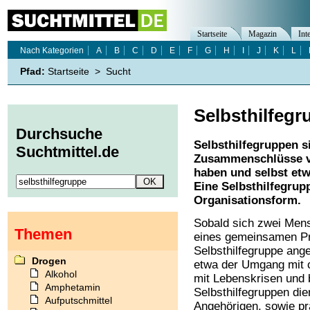
Startseite
Magazin
Int
Nach Kategorien
A
B
C
D
E
F
G
H
I
J
K
L
Pfad:
Startseite
>
Sucht
Selbsthilfegr
Durchsuche
Selbsthilfegruppen s
Suchtmittel.de
Zusammenschlüsse vo
haben und selbst et
Eine Selbsthilfegrup
Organisationsform.
Sobald sich zwei Mens
Themen
eines gemeinsamen Pr
Selbsthilfegruppe ang
Drogen
etwa der Umgang mit c
Alkohol
mit Lebenskrisen und 
Amphetamin
Selbsthilfegruppen die
Aufputschmittel
Angehörigen, sowie pra