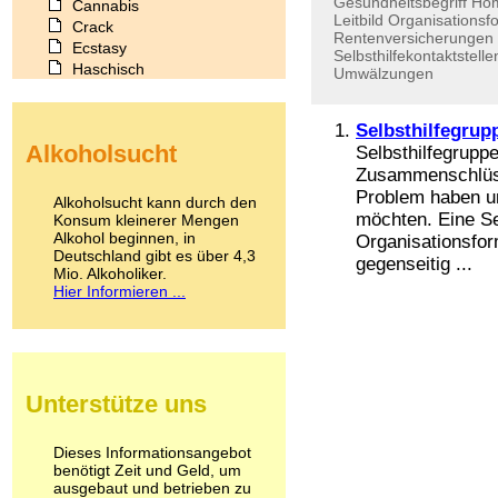
Gesundheitsbegriff
Hom
Cannabis
Leitbild
Organisationsf
Crack
Rentenversicherungen
Ecstasy
Selbsthilfekontaktstelle
Haschisch
Umwälzungen
Heroin
Ibogain
Selbsthilfegrup
Koffein
Alkoholsucht
Selbsthilfegruppe
Kokain
Zusammenschlüss
Lachgas
LSD
Problem haben u
Alkoholsucht kann durch den
Marihuana
möchten. Eine Se
Konsum kleinerer Mengen
Alkohol beginnen, in
Medikamente
Organisationsfo
Deutschland gibt es über 4,3
Meskalin
gegenseitig ...
Mio. Alkoholiker.
Metamphetamin
Hier Informieren ...
Methadon
Morphin
Muskatnuss
Nikotin
Opium
Unterstütze uns
Pilze
Poppers
Psychopharmaka
Dieses Informationsangebot
benötigt Zeit und Geld, um
Schlafmittel
ausgebaut und betrieben zu
Schmerzmittel