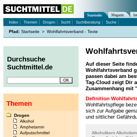
Magazin
In
Startseite
Index
Themen
Drogen
Sucht
Suchtberatung
Suche
Pfad:
Startseite
>
Wohlfahrtsverband - Texte
Wohlfahrtsve
Durchsuche
Auf dieser Seite find
Suchtmittel.de
Wohlfahrtsverband
g
passen dabei am best
Tag-Cloud zeigt Dir 
Zusammenhang mit 
Definition Wohlfahrt
Themen
Wohlfahrtspflege beze
sich zur Aufgabe gemac
Drogen
und sittlicher Gefährd
Alkohol
Amphetamin
Aufputschmittel
Alkoholikern
Alkoholis