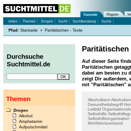
Magazin
In
Startseite
Index
Themen
Drogen
Sucht
Suchtberatung
Suche
Pfad:
Startseite
>
Paritätischen - Texte
Paritätischen
Durchsuche
Auf dieser Seite find
Suchtmittel.de
Paritätischen
getaggt
dabei am besten zu d
zeigt Dir außerdem,
mit "
Paritätischen
" a
Themen
Alkoholikern
Alkoholis
Gesundheitsbegriff
Hom
Leitbild
Organisationsf
Drogen
Selbsthilfe
Selbsthilfeg
Alkohol
Selbsthilfeorganisation
Amphetamin
Wohlfahrtsverband
Aufputschmittel