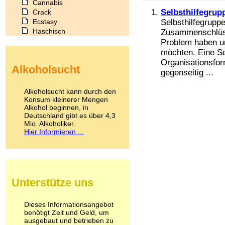
Cannabis
Selbsthilfegrup
Crack
Ecstasy
Selbsthilfegruppe
Haschisch
Zusammenschlüss
Heroin
Problem haben u
Ibogain
möchten. Eine Se
Koffein
Organisationsfo
Alkoholsucht
Kokain
gegenseitig ...
Lachgas
LSD
Alkoholsucht kann durch den
Marihuana
Konsum kleinerer Mengen
Alkohol beginnen, in
Medikamente
Deutschland gibt es über 4,3
Meskalin
Mio. Alkoholiker.
Metamphetamin
Hier Informieren ...
Methadon
Morphin
Muskatnuss
Nikotin
Opium
Unterstütze uns
Pilze
Poppers
Psychopharmaka
Dieses Informationsangebot
benötigt Zeit und Geld, um
Schlafmittel
ausgebaut und betrieben zu
Schmerzmittel