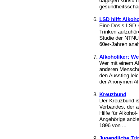
dagegen konsumi
Bücher
gesundheitsschä
Filme
LSD hilft Alkoh
Eine Dosis LSD k
Trinken aufzuhö
Studie der NTNU
60er-Jahren anal
Alkoholiker: Wer
Wer mit einem A
anderen Menschen 
den Ausstieg lei
der Anonymen Alk
Kreuzbund
Der Kreuzbund i
Verbandes, der a
Hilfe für Alkoho
Angehörige anbie
1896 von ...
Jugendliche Tri