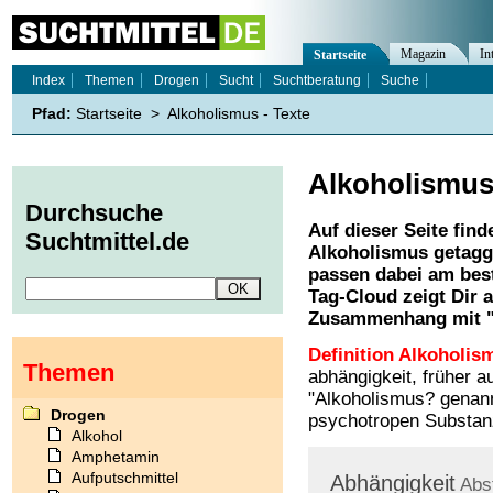
Magazin
In
Startseite
Index
Themen
Drogen
Sucht
Suchtberatung
Suche
Pfad:
Startseite
>
Alkoholismus - Texte
Alkoholismu
Durchsuche
Auf dieser Seite find
Suchtmittel.de
Alkoholismus
getagg
passen dabei am best
Tag-Cloud zeigt Dir 
Zusammenhang mit 
Definition Alkoholis
Themen
abhängigkeit, früher 
"Alkoholismus? genannt
Drogen
psychotropen Substan
Alkohol
Amphetamin
Aufputschmittel
Abhängigkeit
Abs