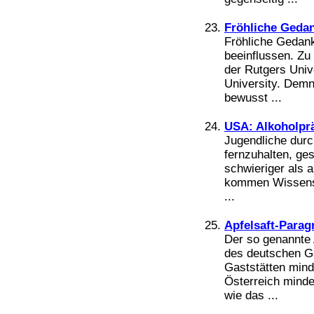
Fröhliche Gedan
Fröhliche Gedan
beeinflussen. Z
der Rutgers Univ
University. Dem
bewusst ...
USA: Alkoholprä
Jugendliche dur
fernzuhalten, gest
schwieriger als 
kommen Wissensch
...
Apfelsaft-Parag
Der so genannte A
des deutschen Ga
Gaststätten mind
Österreich minde
wie das ...