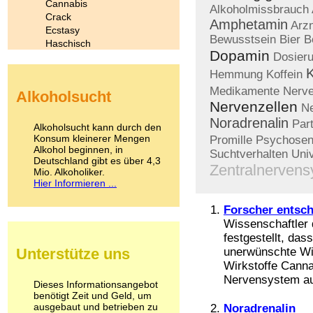
Cannabis
Alkoholmissbrauch
Crack
Amphetamin
Arzn
Ecstasy
Bewusstsein
Bier
B
Haschisch
Dopamin
Dosier
Heroin
Ibogain
Hemmung
Koffein
Koffein
Medikamente
Nerve
Alkoholsucht
Kokain
Nervenzellen
N
Lachgas
Noradrenalin
LSD
Par
Alkoholsucht kann durch den
Marihuana
Konsum kleinerer Mengen
Promille
Psychose
Alkohol beginnen, in
Medikamente
Suchtverhalten
Univ
Deutschland gibt es über 4,3
Meskalin
Zentralnerven
Mio. Alkoholiker.
Metamphetamin
Hier Informieren ...
Methadon
Morphin
Forscher entsc
Muskatnuss
Wissenschaftler 
Nikotin
festgestellt, das
Opium
Unterstütze uns
unerwünschte Wi
Pilze
Wirkstoffe Canna
Poppers
Nervensystem aus
Psychopharmaka
Dieses Informationsangebot
benötigt Zeit und Geld, um
Schlafmittel
ausgebaut und betrieben zu
Noradrenalin
Schmerzmittel