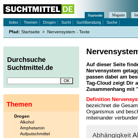
Magazin
In
Startseite
Index
Themen
Drogen
Sucht
Suchtberatung
Suche
Pfad:
Startseite
>
Nervensystem - Texte
Nervensyste
Durchsuche
Auf dieser Seite find
Suchtmittel.de
Nervensystem
getagg
passen dabei am best
Tag-Cloud zeigt Dir 
Zusammenhang mit 
Definition Nervensy
Themen
bezeichnet die Gesamt
Organismus und beschr
Drogen
miteinander verbunden
Alkohol
Amphetamin
Aufputschmittel
A
Abhängigkeit