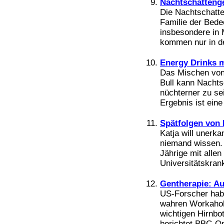
Nachtschatteng
Die Nachtschatt
Familie der Bede
insbesondere in 
kommen nur in den
Energy Drinks 
Das Mischen von
Bull kann Nachts
nüchterner zu sei
Ergebnis ist eine 
Spätfolgen von 
Katja will unerka
niemand wissen.
Jährige mit allen
Universitätskrank
Gentherapie: A
US-Forscher hab
wahren Workahol
wichtigen Hirnbot
berichtet BBC-On