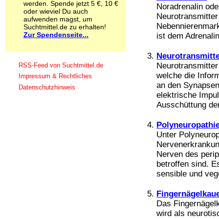
werden. Spende jetzt 5 €, 10 €
Noradrenalin oder
Schnüffelstoffe
oder wieviel Du auch
Spice
Neurotransmitter
aufwenden magst, um
Sucht / Süchte
Nebennierenmark
Suchtmittel.de zu erhalten!
Zur Spendenseite...
Alkoholsucht
ist dem Adrenalin
Arbeitssucht
Co-Abhängigkeit
Neurotransmitt
Computersucht
Neurotransmitter
RSS-Feed von Suchtmittel.de
Ess-Brechsucht
welche die Infor
Impressum & Rechtliches
Essstörungen
an den Synapsen 
Datenschutzhinweis
Fernsehsucht
elektrische Impu
Fresssucht
Ausschüttung der
Internetsucht
Kaufsucht
Polyneuropathi
Koffeinsucht
Unter Polyneurop
Magersucht
Nervenerkrankun
Mediensucht
Nerven des perip
Medikamentensucht
betroffen sind. 
Nikotinsucht
sensible und vege
Pornografiesucht
Sammelsucht
Sexsucht
Fingernägelkau
Spielsucht
Das Fingernägel
Medien
wird als neuroti