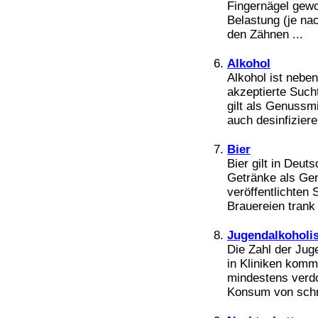
Bücher
Fingernägel gew
Filme
Belastung (je na
den Zähnen ...
Alkohol
Alkohol ist nebe
akzeptierte Sucht
gilt als Genussm
auch desinfiziere
Bier
Bier gilt in Deut
Getränke als Gen
veröffentlichten
Brauereien trank
Jugendalkoholi
Die Zahl der Jug
in Kliniken komm
mindestens verdo
Konsum von schna