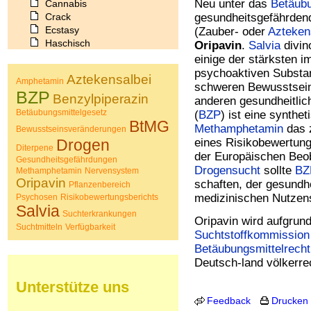
Neu unter das
Betäubu
Cannabis
Crack
gesundheitsgefährde
Ecstasy
(Zauber- oder
Azteken
Haschisch
Oripavin
.
Salvia
divin
Heroin
einige der stärksten 
Ibogain
psychoaktiven Substa
Aztekensalbei
Amphetamin
Koffein
schweren Bewusstsei
BZP
Kokain
Benzylpiperazin
anderen gesundheitlic
Lachgas
Betäubungsmittelgesetz
(
BZP
) ist eine synthe
LSD
BtMG
Methamphetamin
das 
Bewusstseinsveränderungen
Marihuana
Drogen
eines Risikobewertung
Diterpene
Medikamente
der Europäischen Beob
Gesundheitsgefährdungen
Meskalin
Drogensucht
sollte
BZ
Methamphetamin
Nervensystem
Metamphetamin
Oripavin
schaften, der gesundh
Pflanzenbereich
Methadon
medizinischen Nutzens
Psychosen
Risikobewertungsberichts
Morphin
Salvia
Muskatnuss
Suchterkrankungen
Oripavin wird aufgrun
Suchtmitteln
Nikotin
Verfügbarkeit
Suchtstoffkommission
Opium
Betäubungsmittelrecht
Pilze
Deutsch-land völkerrec
Poppers
Psychopharmaka
Unterstütze uns
Schlafmittel
Feedback
Drucken
Schmerzmittel