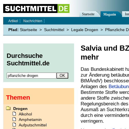
Startseite
Int
Magazin
Artikel
Nachrichten
Pfad:
Startseite
>
Suchtmittel
>
Legale Drogen
>
Pflanzliche 
Salvia und BZ
Durchsuche
mehr
Suchtmittel.de
Das Bundeskabinett ha
zur Änderung betäubung
BtMÄndV) beschlossen
Anlagen des
Betäubun
Bestimmte Stoffe wer
Themen
andere Stoffe zwisch
Regelungsbereich des 
Drogen
Ausmaß an Suchterkr
Alkohol
durch eine vermindert
Amphetamin
verringern.
Aufputschmittel