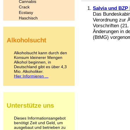
Cannabis
Crack
Salvia und BZP 
Ecstasy
Das Bundeskabine
Haschisch
Verordnung zur Ä
Heroin
Vorschriften (2
Ibogain
Änderungen in d
Koffein
(BtMG) vorgenom
Alkoholsucht
Kokain
Lachgas
LSD
Alkoholsucht kann durch den
Marihuana
Konsum kleinerer Mengen
Alkohol beginnen, in
Medikamente
Deutschland gibt es über 4,3
Meskalin
Mio. Alkoholiker.
Metamphetamin
Hier Informieren ...
Methadon
Morphin
Muskatnuss
Nikotin
Opium
Unterstütze uns
Pilze
Poppers
Psychopharmaka
Dieses Informationsangebot
benötigt Zeit und Geld, um
Schlafmittel
ausgebaut und betrieben zu
Schmerzmittel