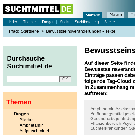
Magazin
In
Startseite
Index
Themen
Drogen
Sucht
Suchtberatung
Suche
Pfad:
Startseite
>
Bewusstseinsveränderungen - Texte
Bewusstsein
Durchsuche
Auf dieser Seite find
Suchtmittel.de
Bewusstseinsveränd
Einträge passen dabe
folgende Tag-Cloud z
in Zusammenhang mi
auftreten:
Themen
Amphetamin
Aztekensa
Drogen
Betäubungsmittelgeset
Gesundheitsgefährdun
Alkohol
Pflanzenbereich
Psych
Amphetamin
Suchterkrankungen
Suc
Aufputschmittel