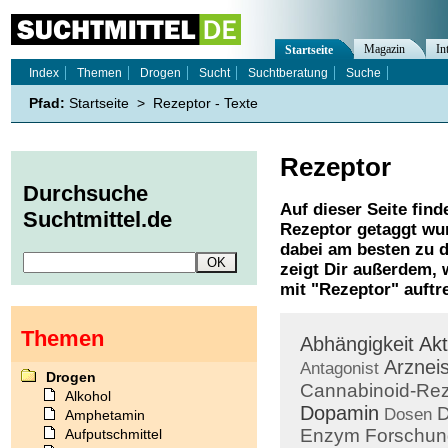
Magazin
In
Startseite
Index
Themen
Drogen
Sucht
Suchtberatung
Suche
Pfad:
Startseite
>
Rezeptor - Texte
Rezeptor
Durchsuche
Auf dieser Seite find
Suchtmittel.de
Rezeptor
getaggt wur
dabei am besten zu d
zeigt Dir außerdem,
mit "
Rezeptor
" auftr
Themen
Abhängigkeit
Akt
Arzneis
Antagonist
Drogen
Cannabinoid-Rez
Alkohol
Dopamin
D
Dosen
Amphetamin
Enzym
Forschun
Aufputschmittel