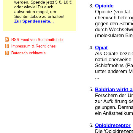
werden. Spende jetzt 5 €, 10 €
Schnüffelstoffe
Opioide
oder wieviel Du auch
Spice
Opioide (von lat.
aufwenden magst, um
Sucht / Süchte
Suchtmittel.de zu erhalten!
chemisch heterog
Zur Spendenseite...
Alkoholsucht
gegen den Schmer
Arbeitssucht
durch Wechselwi
Co-Abhängigkeit
(molekularen Bin
Computersucht
RSS-Feed von Suchtmittel.de
Ess-Brechsucht
Impressum & Rechtliches
Opiat
Essstörungen
Als Opiate bezeic
Datenschutzhinweis
Fernsehsucht
natürlicherweise
Fresssucht
Schlafmohns (Pa
Internetsucht
unter anderem Mo
Kaufsucht
...
Koffeinsucht
Magersucht
Mediensucht
Baldrian wirkt 
Medikamentensucht
Forschern der Uni
Nikotinsucht
zur Aufklärung 
Pornografiesucht
gelungen. Demnac
Sammelsucht
ein Anästhetikum
Sexsucht
Spielsucht
Opioidrezeptor
Medien
Die 'Opioidrezep