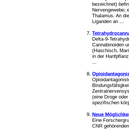
Bücher
bezeichnet) befi
Filme
Nervengewebe; ei
Thalamus. An di
Liganden an ...
Tetrahydrocann
Delta-9-Tetrahyd
Cannabinoiden un
(Haschisch, Mari
in der Hanfpflan
...
Opioidantagoni
Opioidantagonist
Bindungsfähigkei
Zentralnervensys
(eine Droge oder
spezifischen körp
Neue Möglichke
Eine Forschergr
CNR gehörenden Is