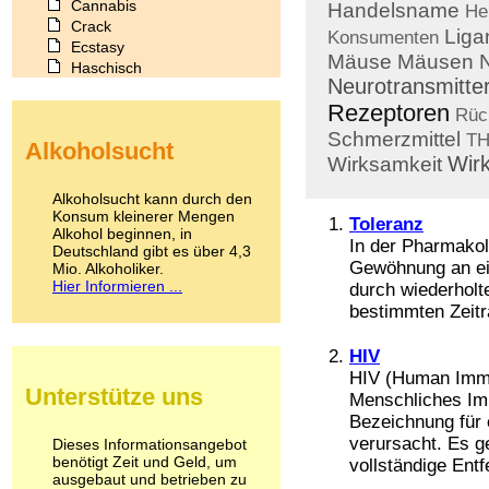
Cannabis
Handelsname
He
Crack
Liga
Konsumenten
Ecstasy
Mäuse
Mäusen
Haschisch
Neurotransmitte
Heroin
Rezeptoren
Ibogain
Rüc
Koffein
Schmerzmittel
T
Alkoholsucht
Kokain
Wirk
Wirksamkeit
Lachgas
LSD
Alkoholsucht kann durch den
Marihuana
Konsum kleinerer Mengen
Toleranz
Alkohol beginnen, in
Medikamente
In der Pharmakol
Deutschland gibt es über 4,3
Meskalin
Gewöhnung an ei
Mio. Alkoholiker.
Metamphetamin
Hier Informieren ...
durch wiederholt
Methadon
bestimmten Zeitr
Morphin
Muskatnuss
HIV
Nikotin
HIV (Human Immun
Opium
Unterstütze uns
Menschliches Im
Pilze
Poppers
Bezeichnung für 
Psychopharmaka
verursacht. Es g
Dieses Informationsangebot
benötigt Zeit und Geld, um
Schlafmittel
vollständige Entf
ausgebaut und betrieben zu
Schmerzmittel