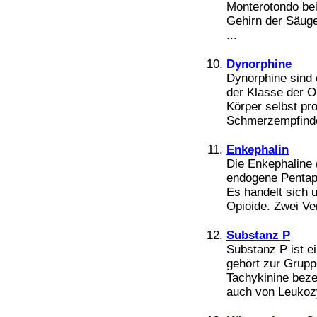
Monterotondo bei
Gehirn der Säug
...
Dynorphine
Dynorphine sind
der Klasse der O
Körper selbst pro
Schmerzempfinden
Enkephalin
Die Enkephaline 
endogene Pentape
Es handelt sich 
Opioide. Zwei Ver
Substanz P
Substanz P ist e
gehört zur Grupp
Tachykinine beze
auch von Leukozy