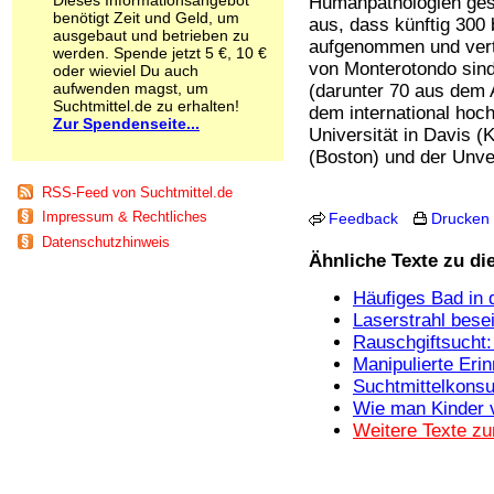
Humanpathologien gesp
Schnüffelstoffe
benötigt Zeit und Geld, um
aus, dass künftig 300
ausgebaut und betrieben zu
Spice
aufgenommen und vert
werden. Spende jetzt 5 €, 10 €
Sucht / Süchte
von Monterotondo sind
oder wieviel Du auch
Alkoholsucht
aufwenden magst, um
(darunter 70 aus dem 
Arbeitssucht
Suchtmittel.de zu erhalten!
dem international hoc
Co-Abhängigkeit
Zur Spendenseite...
Universität in Davis (
Computersucht
(Boston) und der Unve
Ess-Brechsucht
Essstörungen
RSS-Feed von Suchtmittel.de
Fernsehsucht
Impressum & Rechtliches
Feedback
Drucken
Fresssucht
Datenschutzhinweis
Internetsucht
Ähnliche Texte zu d
Kaufsucht
Koffeinsucht
Häufiges Bad in
Magersucht
Laserstrahl bese
Mediensucht
Rauschgiftsucht: 
Medikamentensucht
Manipulierte Er
Nikotinsucht
Suchtmittelkonsu
Pornografiesucht
Wie man Kinder v
Sammelsucht
Weitere Texte zu
Sexsucht
Spielsucht
Medien