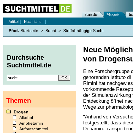
Startseite
Int
Magazin
Artikel
Nachrichten
Pfad:
Startseite
>
Sucht
>
Stoffabhängige Sucht
Neue Möglich
Durchsuche
von Drogens
Suchtmittel.de
Eine Forschergruppe 
gehörenden Istituto di
Rimini hat nachgewies
vorkommende Rezeptor
der Stimulanzwirkung
Themen
Entdeckung öffnet nac
Wege zur pharmakolo
Drogen
"Anhand von Versuche
Alkohol
festgestellt, dass die
Amphetamin
Dopamin-Transporteurs 
Aufputschmittel