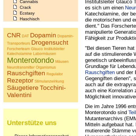
Institutsleiter Glauco 
Cannabis
Crack
es sich um einen
Neur
Ecstasy
Katecholamine, der bei
Haschisch
die motorischen und 
Heroin
dient." Das Forschert
Ibogain
manipulierte Generati
CNR
Dopamin
Koffein
DAT
Dopamin-
Fähigkeit zur Produkt
Drogensucht
Kokain
Transporteurs
Lachgas
"Bei diesen Tieren hat
Forscherteam
Glauco
Institutsleiter
LSD
auf die stimulierende
Katecholamine
Labormäusen
Monterotondo
Marihuana
genetisch unbeeinflus
Mäusen
Medikamente
Grundlage für Lebend
Neurotransmitter
Organismus
Meskalin
Rauschgiften
Rauschgiften
und der 
Regulator
Metamphetamin
Gegengiften dienen", s
Rezeptor
Stimulanzwirkung
Methadon
auch auf die extrapyr
Säugetiere
Tocchini-
Morphin
auch eine Korrelation 
Valentini
Muskatnuss
Möglichkeit innovativ
Nikotin
Opium
Die im Jahre 1996 en
Pilze
Monterotondo sind
Teil
Poppers
Mutantenarchivs (EMM
Unterstütze uns
Psychopharmaka
Mitteln aufgebaut hat.
Schlafmittel
mutierende Stämme von
Schmerzmittel
Dieses Informationsangebot