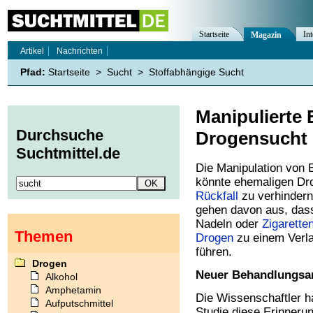
Startseite
Int
Magazin
Artikel
Nachrichten
Pfad:
Startseite
>
Sucht
>
Stoffabhängige Sucht
Manipulierte
Durchsuche
Drogensucht
Suchtmittel.de
Die Manipulation von
könnte ehemaligen Dro
Rückfall
zu verhindern
gehen davon aus, das
Nadeln oder
Zigarette
Themen
Drogen
zu einem Verl
führen.
Drogen
Neuer Behandlungsa
Alkohol
Amphetamin
Die Wissenschaftler ha
Aufputschmittel
Studie diese Erinner