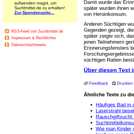
Damit wurde das Erinn
aufwenden magst, um
Schnüffelstoffe
Suchtmittel.de zu erhalten!
später wurden ihnen we
Spice
Zur Spendenseite...
von Heroinkonsum.
Sucht / Süchte
Alkoholsucht
Anderen Süchtigen wur
Arbeitssucht
Gegenden gezeigt, die
RSS-Feed von Suchtmittel.de
Co-Abhängigkeit
später zeigte sich, d
Impressum & Rechtliches
Computersucht
jenen Teilnehmern ger
Ess-Brechsucht
Datenschutzhinweis
Erinnerungsfensters b
Essstörungen
Forschungsergebnisse
Fernsehsucht
süchtigen Ratten bestä
Fresssucht
Internetsucht
Über diesen Text i
Kaufsucht
Koffeinsucht
Feedback
Drucken
Magersucht
Mediensucht
Ähnliche Texte zu d
Medikamentensucht
Nikotinsucht
Häufiges Bad in
Pornografiesucht
Laserstrahl bese
Sammelsucht
Rauschgiftsucht: 
Sexsucht
Suchtmittelkonsu
Spielsucht
Wie man Kinder v
Medien