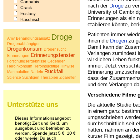
Cannabis
nach der
Droge
zu ver
Crack
University of Cambridg
Ecstasy
Erinnerungen als ein 
Haschisch
etablieren könnte, ber
Heroin
Ibogain
Patienten immer wied
Droge
Koffein
Amy
Behandlungsansatz
ihnen die
Drogen
zu ge
Kokain
Drogenabhängigen
Damit kann der Zusa
Drogenkonsum
Lachgas
Drogensucht
Verlangen zumindest 
Erinnerungsfenster
LSD
Einnerungen
wirklichen Leben funkt
Marihuana
Forschungsergebnisse
Gegenden
immer. Jetzt versuchte
Heroinkonsum
Heroinsüchtige
Hinwise
Medikamente
Rückfall
Erinnerung umzuschrei
Manipulation
Nadeln
Meskalin
Science
Süchtigen
Therapien
Zigaretten
dass der Zusammenha
Metamphetamin
und dem Verlangen dan
Methadon
Morphin
Verschiedene Filme g
Muskatnuss
Nikotin
Unterstütze uns
Die aktuelle Studie b
Opium
in einem ganz bestimm
Pilze
umgeschrieben werden
Dieses Informationsangebot
Poppers
benötigt Zeit und Geld, um
durchschnittlich seit 
Psychopharmaka
ausgebaut und betrieben zu
hatten, nahmen an der 
Schlafmittel
werden. Spende jetzt 5 €, 10 €
kurzer Film gezeigt, 
oder wieviel Du auch
Schmerzmittel