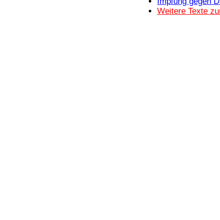
Impfung gegen D
Bücher
Weitere Texte zu
Filme