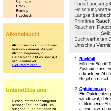
Cannabis
Forschungserge
Crack
Heisshungeratta
Ecstasy
Langzeitbeobac
Haschisch
Heroin
Rauch
Primäres
Ibogain
Rauchern
Rauch
Koffein
Rückfällen
Selb
Alkoholsucht
Kokain
Suchtverhalten
S
Lachgas
LSD
Umschau
Vermi
Alkoholsucht kann durch den
Marihuana
Konsum kleinerer Mengen
Alkohol beginnen, in
Medikamente
Deutschland gibt es über 4,3
Meskalin
Rückfall
Mio. Alkoholiker.
Metamphetamin
Mit dem Begriff R
Hier Informieren ...
Methadon
Zustand eines ent
Morphin
erkranktem Abhän
Muskatnuss
Regel chronisch r
Nikotin
Opium
Opioidentzug
Unterstütze uns
Pilze
Ein Opioidentzug 
Poppers
withdrawal; detox
Psychopharmaka
Dieses Informationsangebot
schleichende Abs
benötigt Zeit und Geld, um
Schlafmittel
alleine bzw. ohne
ausgebaut und betrieben zu
Schmerzmittel