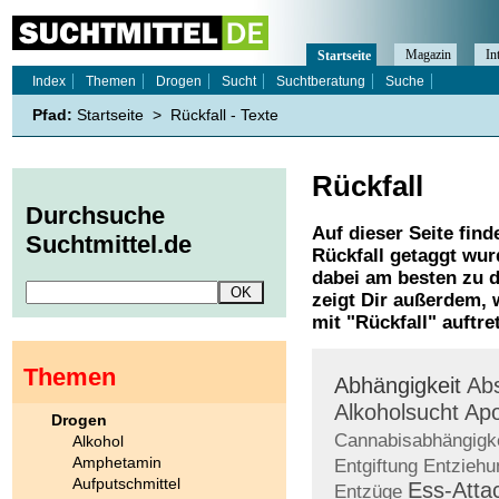
Magazin
In
Startseite
Index
Themen
Drogen
Sucht
Suchtberatung
Suche
Pfad:
Startseite
>
Rückfall - Texte
Rückfall
Durchsuche
Auf dieser Seite find
Suchtmittel.de
Rückfall
getaggt wurd
dabei am besten zu d
zeigt Dir außerdem,
mit "
Rückfall
" auftre
Themen
Abhängigkeit
Abs
Alkoholsucht
Ap
Drogen
Cannabisabhängigke
Alkohol
Amphetamin
Entgiftung
Entziehu
Aufputschmittel
Ess-Atta
Entzüge