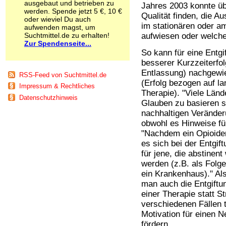
ausgebaut und betrieben zu
Jahres 2003 konnte üb
Schnüffelstoffe
werden. Spende jetzt 5 €, 10 €
Qualität finden, die A
Spice
oder wieviel Du auch
im stationären oder a
Sucht / Süchte
aufwenden magst, um
Suchtmittel.de zu erhalten!
aufwiesen oder welche
Alkoholsucht
Zur Spendenseite...
Arbeitssucht
So kann für eine Entgi
Co-Abhängigkeit
besserer Kurzzeiterfol
Computersucht
Entlassung) nachgewie
Ess-Brechsucht
RSS-Feed von Suchtmittel.de
(Erfolg bezogen auf la
Essstörungen
Impressum & Rechtliches
Therapie). "Viele Länd
Fernsehsucht
Datenschutzhinweis
Glauben zu basieren s
Fresssucht
Internetsucht
nachhaltigen Verände
Kaufsucht
obwohl es Hinweise für
Koffeinsucht
"Nachdem ein Opioiden
Magersucht
es sich bei der Entgi
Mediensucht
für jene, die abstine
Medikamentensucht
werden (z.B. als Folge
Nikotinsucht
ein Krankenhaus)." A
Pornografiesucht
man auch die Entgift
Sammelsucht
einer Therapie statt S
Sexsucht
verschiedenen Fällen t
Spielsucht
Motivation für einen N
Medien
fördern.