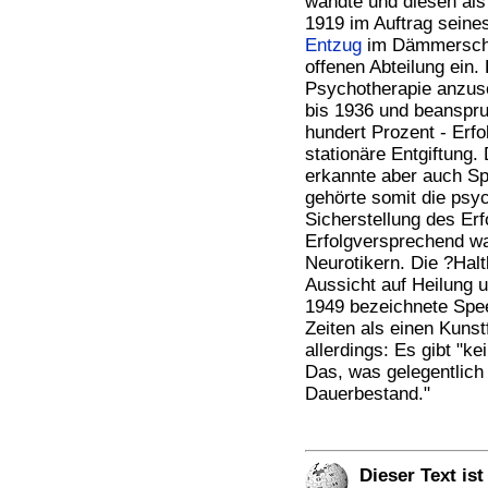
wandte und diesen als
1919 im Auftrag seine
Entzug
im Dämmerschl
offenen Abteilung ein
Psychotherapie anzusc
bis 1936 und beanspru
hundert Prozent - Erf
stationäre Entgiftung.
erkannte aber auch S
gehörte somit die psy
Sicherstellung des Erf
Erfolgversprechend wa
Neurotikern. Die ?Halt
Aussicht auf Heilung 
1949 bezeichnete Spee
Zeiten als einen Kuns
allerdings: Es gibt "k
Das, was gelegentlich 
Dauerbestand."
Dieser Text is