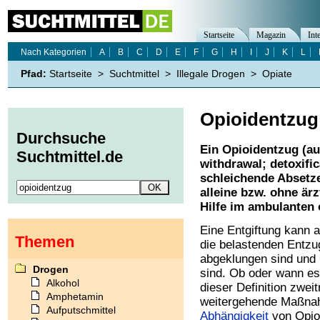
Startseite
Magazin
Int
Nach Kategorien
A
B
C
D
E
F
G
H
I
J
K
L
Pfad:
Startseite
>
Suchtmittel
>
Illegale Drogen
>
Opiate
Opioidentzug
Durchsuche
Ein
Opioidentzug (au
Suchtmittel.de
withdrawal; detoxific
schleichende Absetze
alleine bzw. ohne ärz
Hilfe im ambulanten 
Eine Entgiftung kann 
Themen
die belastenden Entzu
abgeklungen sind und
Drogen
sind. Ob oder wann e
Alkohol
dieser Definition zwei
Amphetamin
weitergehende Maßnah
Aufputschmittel
Abhängigkeit
von Opio