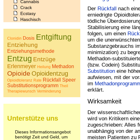
Cannabis
Crack
Der
Rückfall
nach ein
Ecstasy
erniedrigte Opioidtole
Haschisch
tödliche Überdosieru
Heroin
Stabilisierung eine l
Ibogain
folgen, um einen
Rückf
Entgiftung
Koffein
Dosis
Clonidin
um die unerwünschten 
Kokain
Entziehung
Substanzgebrauchs im
Lachgas
Entziehungsmethode
minimization) zu begr
LSD
Entzug
Methadon-substituiert
Entzüge
Marihuana
(bzw. Codein) Substit
Erlenmeyer
Methadon
Medikamente
Heilung
Substitution
eine höher
Opioide
Opioidentzug
Meskalin
aufwiesen, mit der vo
Metamphetamin
Rückfall
Speer
Opioidtoleranz
Rate
im
Methadonprogram
Methadon
Substitutionsprogramm
Theil
erklärt.
Morphin
Therapiewunsch
Verminderung
Muskatnuss
Wirksamkeit
Nikotin
Opium
Der wissenschaftlichen
Pilze
Unterstütze uns
wird von Kritikern ein
Poppers
zugeschrieben: Alles f
Psychopharmaka
unabhängig von der a
Dieses Informationsangebot
Schlafmittel
benötigt Zeit und Geld, um
meisten Patienten zu 
Schmerzmittel