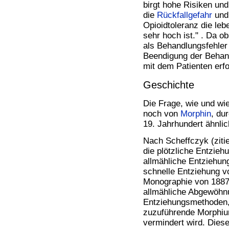
birgt hohe Risiken und
die
Rückfallgefahr
und 
Opioidtoleranz die le
sehr hoch ist." . Da 
als Behandlungsfehler 
Beendigung der Behan
mit dem Patienten erfo
Geschichte
Die Frage, wie und wi
noch von
Morphin
, du
19. Jahrhundert ähnlic
Nach Scheffczyk (zitie
die plötzliche Entzieh
allmähliche Entziehung
schnelle Entziehung v
Monographie von 1887 
allmähliche Abgewöhnu
Entziehungsmethoden, 
zuzuführende Morphium
vermindert wird. Diese