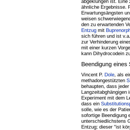
abgeklungen ist. Eine 
ähnliche Ergebnisse. 
Erwartungsängsten un
weisen schwerwiegende
den zu erwartenden Ve
Entzug
mit
Buprenorph
sich führen und ist v.
zur Verhinderung ein
mit einer kurzen Vorg
kann Dihydrocodein 
Beendigung eines 
Vincent P.
Dole
, als e
methadongestützten
S
behaupten, dass jede
Langzeitabghängigen
Experiment mit dem Le
dass ein
Substitution
solle, wie es der Pat
sofortige Beendigung 
unterschiedlichstens G
Entzug; dieser "ist kö