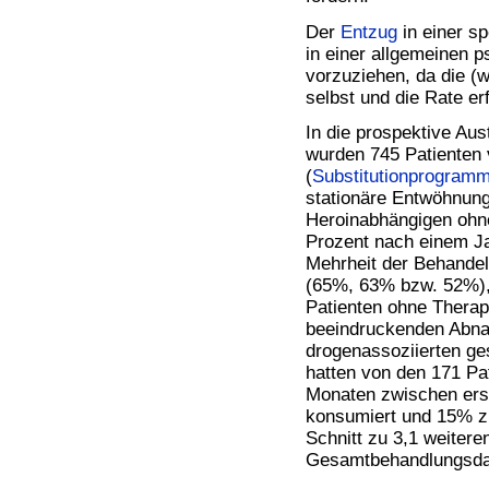
Bücher
Filme
Der
Entzug
in einer sp
in einer allgemeinen p
vorzuziehen, da die (
selbst und die Rate er
In die prospektive Au
wurden 745 Patienten 
(
Substitutionprogram
stationäre Entwöhnung/
Heroinabhängigen ohn
Prozent nach einem Ja
Mehrheit der Behandel
(65%, 63% bzw. 52%),
Patienten ohne Therap
beeindruckenden Abnah
drogenassoziierten ge
hatten von den 171 Pat
Monaten zwischen ers
konsumiert und 15% z
Schnitt zu 3,1 weiter
Gesamtbehandlungsdau