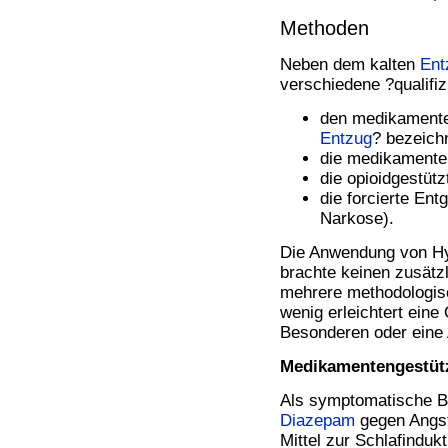
Methoden
Neben dem kalten
Ent
verschiedene ?qualifiz
den medikament
Entzug
? bezeichn
die medikamenten
die opioidgestüt
die forcierte Ent
Narkose).
Die Anwendung von Hy
brachte keinen zusätzl
mehrere methodologis
wenig erleichtert eine
Besonderen oder eine
Medikamentengestütz
Als symptomatische B
Diazepam
gegen Angst
Mittel zur Schlafinduk