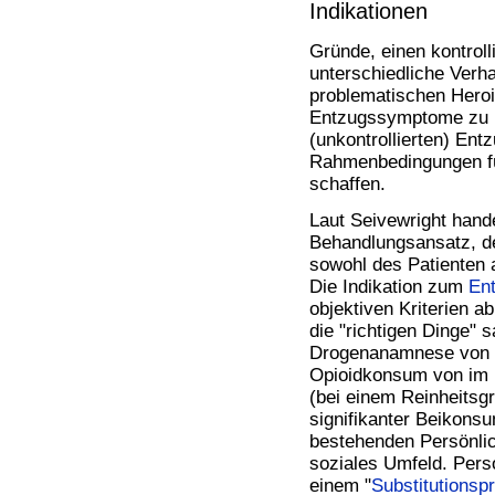
Indikationen
Gründe, einen kontroll
unterschiedliche Verh
problematischen Hero
Entzugssymptome zu li
(unkontrollierten) Ent
Rahmenbedingungen f
schaffen.
Laut Seivewright hande
Behandlungsansatz, de
sowohl des Patienten 
Die Indikation zum
En
objektiven Kriterien a
die "richtigen Dinge" s
Drogenanamnese von ni
Opioidkonsum von im 
(bei einem Reinheitsg
signifikanter Beikonsu
bestehenden Persönlic
soziales Umfeld. Pers
einem "
Substitutions