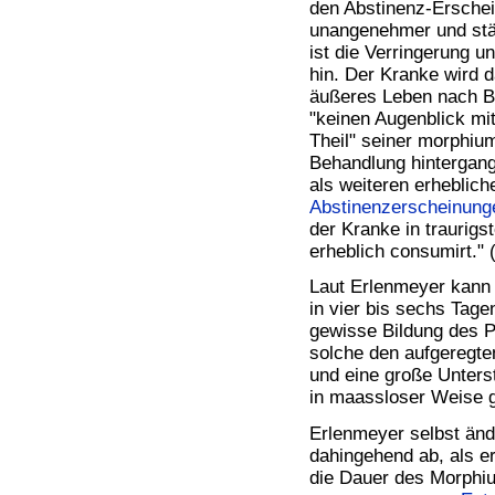
den Abstinenz-Erschei
unangenehmer und stär
ist die Verringerung u
hin. Der Kranke wird d
äußeres Leben nach Be
"keinen Augenblick mi
Theil" seiner morphiu
Behandlung hintergan
als weiteren erheblich
Abstinenzerscheinung
der Kranke in traurigs
erheblich consumirt." 
Laut Erlenmeyer kann 
in vier bis sechs Tage
gewisse Bildung des Pe
solche den aufgeregt
und eine große Unters
in maassloser Weise g
Erlenmeyer selbst än
dahingehend ab, als er
die Dauer des Morphi