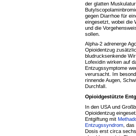
der glatten Muskulatur
Butylscopolaminbromi
gegen Diarrhoe für ein
eingesetzt, wobei die
und die Vorgehenswei
sollen.
Alpha-2 adrenerge Ago
Opioidentzug zusätzlic
bludrucksenkende Wirk
Lofexidin wirken auf 
Entzugssymptome werd
verursacht. Im besond
rinnende Augen, Schwi
Durchfall.
Opioidgestützte Entg
In den USA und Großbr
Opioidentzug eingesetz
Entgiftung mit
Methad
Entzugssyndrom
, das
Dosis erst circa sech