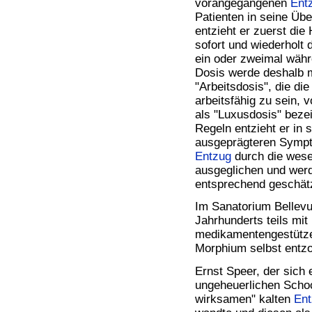
vorangegangenen
Ent
Patienten in seine Übe
entzieht er zuerst die
sofort und wiederholt
ein oder zweimal währ
Dosis werde deshalb m
"Arbeitsdosis", die di
arbeitsfähig zu sein, 
als "Luxusdosis" beze
Regeln entzieht er in 
ausgeprägteren Sympt
Entzug
durch die wese
ausgeglichen und werd
entsprechend geschätz
Im Sanatorium Bellev
Jahrhunderts teils mit
medikamentengestützen
Morphium selbst entz
Ernst Speer, der sich
ungeheuerlichen Schoc
wirksamen" kalten
Ent