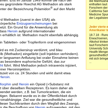
men. Erst im Januar 1949 konnte die nach der
neu gegründete Hoechst AG Methadon als stark
®
unter der Bezeichnung Polamidon
auf den Markt
rd Methadon (zuerst in den USA) als
örperliche
Entzugserscheinungen
bei
etzt. Ein Grund für die Anwendung als
 dass
Heroin
aufgrund internationaler
 erhältlich ist. Methadon macht ebenfalls abhängig.
in Tabletten- oder Tropfenform oral eingenommen
rd es mit Zuckersirup verdünnt, und blau
b (Methadon) eingefärbt (soll Injektion verhindern).
er langsamen Anflutung bei oraler Einnahme keinen
t das besondere euphorische Gefühl, das zur
ht
führt. Wird Methadon jedoch intravenös injiziert,
iner Heroininjektion.
tszeit von ca. 24 Stunden und wirkt damit etwa
Heroin
.
Morphin
und
Heroin
ein Opioid (=Substanz mit
t über dieselben Rezeptoren. Es kann daher als
wendet werden, z.B. bei Tumorkranken, die ein
igen. Bekannt wurde es in der Öffentlichkeit durch
nabhängige. Ziel war die gesundheitliche und
 dieser Suchtkranken durch den Wegfall des Zwangs,
 für die Beschaffung von
Heroin
aufzuwenden, mit den