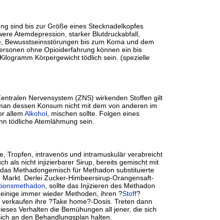
ng sind bis zur Größe eines Stecknadelkopfes
hwere Atemdepression, starker Blutdruckabfall,
e, Bewusstseinsstörungen bis zum Koma und dem
Personen ohne Opioiderfahrung können ein bis
Kilogramm Körpergewicht tödlich sein. (spezielle
Zentralen Nervensystem (ZNS) wirkenden Stoffen gilt
man dessen Konsum nicht mit dem von anderen im
or allem
Alkohol
, mischen sollte. Folgen eines
n tödliche Atemlähmung sein.
e, Tropfen, intravenös und intramuskulär verabreicht
 als nicht injizierbarer Sirup, bereits gemischt mit
das Methadongemisch für Methadon substituierte
 Markt. Derlei Zucker-Himbeersirup-Orangensaft-
utionsmethadon
, sollte das Injizieren des Methadon
 einige immer wieder Methoden, ihren ?
Stoff
?
r verkaufen ihre ?Take home?-Dosis. Treten dann
 dieses Verhalten die Bemühungen all jener, die sich
ich an den Behandlungsplan halten.