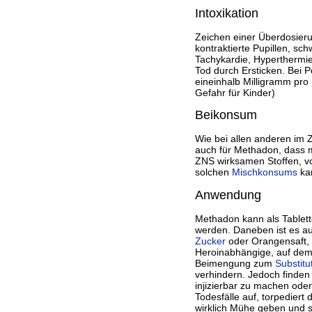
Intoxikation
Zeichen einer Überdosieru
kontraktierte Pupillen, sc
Tachykardie, Hyperthermi
Tod durch Ersticken. Bei 
eineinhalb Milligramm pro 
Gefahr für Kinder)
Beikonsum
Wie bei allen anderen im 
auch für Methadon, dass 
ZNS wirksamen Stoffen, v
solchen
Mischkonsums
kan
Anwendung
Methadon kann als Tablett
werden. Daneben ist es auch
Zucker
oder Orangensaft, 
Heroinabhängige, auf dem
Beimengung zum
Substit
verhindern. Jedoch finden
injizierbar zu machen ode
Todesfälle auf, torpediert
wirklich Mühe geben und s