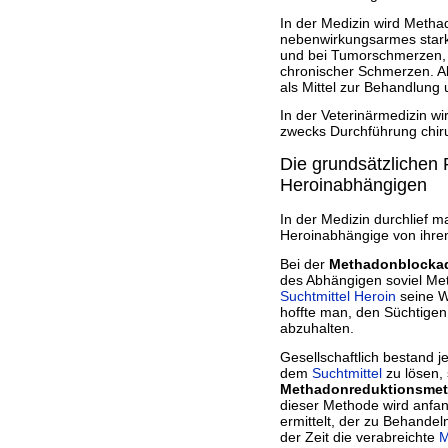
In der Medizin wird Metha
nebenwirkungsarmes starke
und bei Tumorschmerzen, i
chronischer Schmerzen. A
als Mittel zur Behandlung
In der Veterinärmedizin 
zwecks Durchführung chiru
Die grundsätzlichen 
Heroinabhängigen
In der Medizin durchlief 
Heroinabhängige von ihre
Bei der
Methadonblocka
des Abhängigen soviel Met
Suchtmittel
Heroin
seine W
hoffte man, den Süchtigen
abzuhalten.
Gesellschaftlich bestand 
dem
Suchtmittel
zu lösen, 
Methadonreduktionsme
dieser Methode wird anfang
ermittelt, der zu Behandel
der Zeit die verabreichte
M