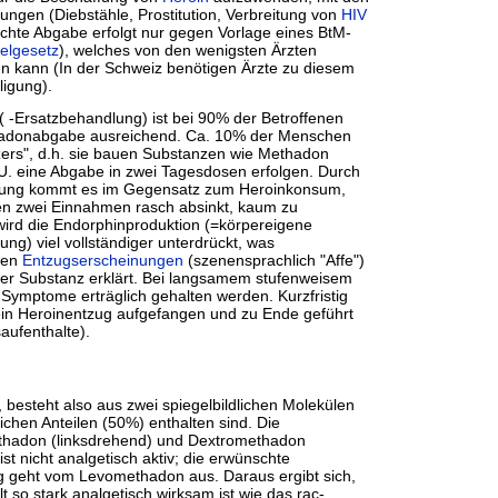
ungen (Diebstähle, Prostitution, Verbreitung von
HIV
achte Abgabe erfolgt nur gegen Vorlage eines BtM-
elgesetz
), welches von den wenigsten Ärzten
en kann (In der Schweiz benötigen Ärzte zu diesem
ligung).
 ( -Ersatzbehandlung) ist bei 90% der Betroffenen
thadonabgabe ausreichend. Ca. 10% der Menschen
izers", d.h. sie bauen Substanzen wie Methadon
.U. eine Abgabe in zwei Tagesdosen erfolgen. Durch
dung kommt es im Gegensatz zum Heroinkonsum,
en zwei Einnahmen rasch absinkt, kaum zu
ird die Endorphinproduktion (=körpereigene
ng) viel vollständiger unterdrückt, was
eren
Entzugserscheinungen
(szenensprachlich "Affe")
der Substanz erklärt. Bei langsamem stufenweisem
Symptome erträglich gehalten werden. Kurzfristig
in Heroinentzug aufgefangen und zu Ende geführt
aufenthalte).
 besteht also aus zwei spiegelbildlichen Molekülen
ichen Anteilen (50%) enthalten sind. Die
thadon (linksdrehend) und Dextromethadon
ist nicht analgetisch aktiv; die erwünschte
 geht vom Levomethadon aus. Daraus ergibt sich,
 so stark analgetisch wirksam ist wie das rac-