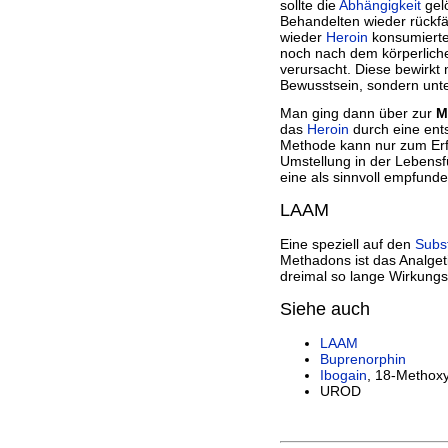
sollte die
Abhängigkeit
gelö
Behandelten wieder rückfäl
wieder
Heroin
konsumierten
noch nach dem körperlic
verursacht. Diese bewirkt 
Bewusstsein, sondern unt
Man ging dann über zur
M
das
Heroin
durch eine en
Methode kann nur zum Erfo
Umstellung in der Lebensf
eine als sinnvoll empfunde
LAAM
Eine speziell auf den
Subs
Methadons ist das Analge
dreimal so lange Wirkungs
Siehe auch
LAAM
Buprenorphin
Ibogain
, 18-Methoxy
UROD