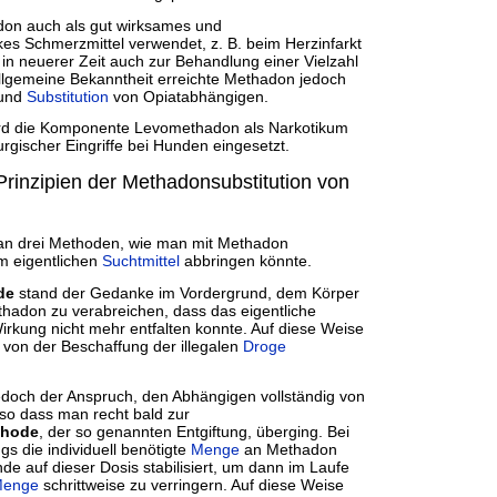
don auch als gut wirksames und
s Schmerzmittel verwendet, z. B. beim Herzinfarkt
n neuerer Zeit auch zur Behandlung einer Vielzahl
llgemeine Bekanntheit erreichte Methadon jedoch
 und
Substitution
von Opiatabhängigen.
wird die Komponente Levomethadon als Narkotikum
rgischer Eingriffe bei Hunden eingesetzt.
Prinzipien der Methadonsubstitution von
man drei Methoden, wie man mit Methadon
m eigentlichen
Suchtmittel
abbringen könnte.
de
stand der Gedanke im Vordergrund, dem Körper
hadon zu verabreichen, dass das eigentliche
irkung nicht mehr entfalten konnte. Auf diese Weise
 von der Beschaffung der illegalen
Droge
jedoch der Anspruch, den Abhängigen vollständig von
so dass man recht bald zur
thode
, der so genannten Entgiftung, überging. Bei
s die individuell benötigte
Menge
an Methadon
nde auf dieser Dosis stabilisiert, um dann im Laufe
enge
schrittweise zu verringern. Auf diese Weise