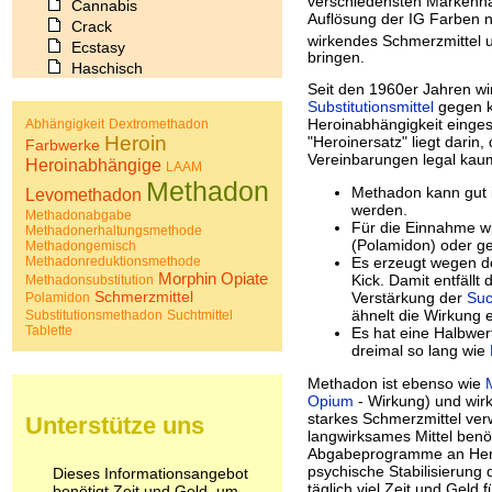
verschiedensten Markenna
Cannabis
Auflösung der IG Farben 
Crack
wirkendes Schmerzmittel 
Ecstasy
bringen.
Haschisch
Heroin
Seit den 1960er Jahren wi
Substitutionsmittel
gegen k
Ibogain
Heroinabhängigkeit einges
Abhängigkeit
Dextromethadon
Koffein
Heroin
"Heroinersatz" liegt darin,
Farbwerke
Kokain
Vereinbarungen legal kaum
Heroinabhängige
LAAM
Lachgas
Methadon
Methadon kann gut 
LSD
Levomethadon
werden.
Marihuana
Methadonabgabe
Für die Einnahme wi
Methadonerhaltungsmethode
Medikamente
(Polamidon) oder gel
Methadongemisch
Meskalin
Methadonreduktionsmethode
Es erzeugt wegen d
Metamphetamin
Morphin
Opiate
Kick. Damit entfäll
Methadonsubstitution
Schmerzmittel
Methadon
Verstärkung der
Suc
Polamidon
ähnelt die Wirkung e
Substitutionsmethadon
Suchtmittel
Morphin
Tablette
Es hat eine Halbwer
Muskatnuss
dreimal so lang wie
Nikotin
Opium
Methadon ist ebenso wie
Opium
- Wirkung) und wirk
Pilze
starkes Schmerzmittel ver
Unterstütze uns
Poppers
langwirksames Mittel benöt
Psychopharmaka
Abgabeprogramme an Heroi
Schlafmittel
psychische Stabilisierung
Dieses Informationsangebot
Schmerzmittel
täglich viel Zeit und Geld
benötigt Zeit und Geld, um