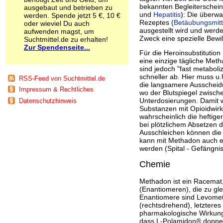
Schnüffelstoffe
bekannten Begleiterschein
ausgebaut und betrieben zu
und
Hepatitis
): Die überw
werden. Spende jetzt 5 €, 10 €
Spice
Rezeptes (
Betäubungsmitt
oder wieviel Du auch
Sucht / Süchte
ausgestellt wird und werd
aufwenden magst, um
Alkoholsucht
Zweck eine spezielle Bewil
Suchtmittel.de zu erhalten!
Arbeitssucht
Zur Spendenseite...
Für die Heroinsubstitution
Co-Abhängigkeit
eine einzige tägliche Me
Computersucht
sind jedoch "fast metabol
Ess-Brechsucht
schneller ab. Hier muss u
RSS-Feed von Suchtmittel.de
Essstörungen
die langsamere Ausschei
Impressum & Rechtliches
Fernsehsucht
wo der Blutspiegel zwisch
Unterdosierungen. Damit w
Datenschutzhinweis
Fresssucht
Substanzen mit Opioidwirku
Internetsucht
wahrscheinlich die heftig
Kaufsucht
bei plötzlichem Absetzen 
Koffeinsucht
Ausschleichen können die 
Magersucht
kann mit Methadon auch e
werden (Spital - Gefängnis
Mediensucht
Medikamentensucht
Chemie
Nikotinsucht
Pornografiesucht
Methadon ist ein Racemat,
Sammelsucht
(Enantiomeren), die zu gle
Sexsucht
Enantiomere sind Levome
(rechtsdrehend), letzteres 
Spielsucht
pharmakologische Wirkung
Medien
dass L-Polamidon® doppelt