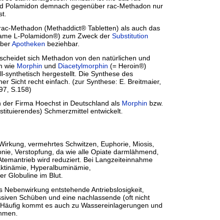
nd Polamidon demnach gegenüber rac-Methadon nur
st.
 rac-Methadon (Methaddict® Tabletten) als auch das
ame L-Polamidon®) zum Zweck der
Substitution
über
Apotheken
beziehbar.
rscheidet sich Methadon von den natürlichen und
en wie
Morphin
und
Diacetylmorphin
(= Heroin®)
ll-synthetisch hergestellt. Die Synthese des
er Sicht recht einfach. (zur Synthese: E. Breitmaier,
97, S.158)
der Firma Hoechst in Deutschland als
Morphin
bzw.
tituierendes) Schmerzmittel entwickelt.
Wirkung, vermehrtes Schwitzen, Euphorie, Miosis,
onie, Verstopfung, da wie alle Opiate darmlähmend,
Atemantrieb wird reduziert. Bei Langzeiteinnahme
ktinämie, Hyperalbuminämie,
r Globuline im Blut.
als Nebenwirkung entstehende Antriebslosigkeit,
ssiven Schüben und eine nachlassende (oft nicht
 Häufig kommt es auch zu Wassereinlagerungen und
hmen.