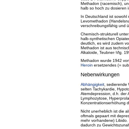
Bücher
Methadon (racemisch), u
Filme
halb so hoch zu dosieren i
In Deutschland ist sowohl
Levomethadon (Handelsn
verschreibungsfähig und 
Chemisch-strukturell unte
halb-synthetischen Opiat
deutlich, es wird zudem vo
Methadon ist aus technisch
Alkaloide, Teubner-Vlg. 19
Methadon wurde 1942 von 
Heroin
ersetzendes (= subs
Nebenwirkungen
Abhängigkeit
, sedierende 
selten Tachykardie, Hypot
Atemdepression, d.h. der 
Lymphozytose, Hyperprola
Konzentrationserhöhung de
Nicht unerheblich ist die 
oftmals gepaart mit depre
mehr vorhandene) Libido.
dadurch zu Gewichtszuna