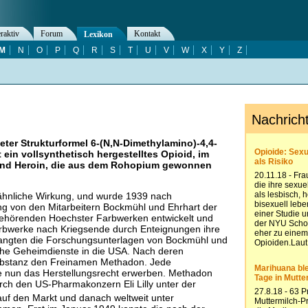
eraktiv
Forum
Kontakt
Lexikon
M
N
O
P
Q
R
S
T
U
V
W
X
Y
Z
eter Strukturformel 6-(N,N-Dimethylamino)-4,4-
 ein vollsynthetisch hergestelltes Opioid, im
und Heroin, die aus dem Rohopium gewonnen
hnliche Wirkung, und wurde 1939 nach
ng von den Mitarbeitern Bockmühl und Ehrhart der
ehörenden Hoechster Farbwerken entwickelt und
Farbwerke nach Kriegsende durch Enteignungen ihre
elangten die Forschungsunterlagen von Bockmühl und
che Geheimdienste in die USA. Nach deren
Substanz den Freinamen Methadon. Jede
e nun das Herstellungsrecht erwerben. Methadon
rch den US-Pharmakonzern Eli Lilly unter der
uf den Markt und danach weltweit unter