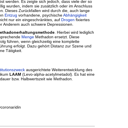
st werden. Es zeigte sich jedoch, dass viele der so
lig wurden, indem sie zusätzlich oder im Anschluss
. Dieses Zurückfallen wird durch die, auch lange
hen
Entzug
vorhandene, psychische
Abhängigkeit
nicht nur ein eingeschränktes, auf
Drogen
fixiertes
er Anderem auch schwere Depressionen.
ethadonerhaltungsmethode
. Hierbei wird lediglich
tsprechende
Menge
Methadon ersetzt. Diese
lg führen, wenn gleichzeitig eine komplette
ührung erfolgt. Dazu gehört Distanz zur Szene und
ne Tätigkeit.
titutionszweck
ausgerichtete Weiterentwicklung des
tikum
LAAM
(Levo-alpha-acetylmetadol). Es hat eine
dauer bzw. Halbwertszeit wie Methadon.
coronaridin