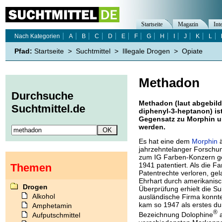
Startseite
Magazin
Int
Nach Kategorien
A
B
C
D
E
F
G
H
I
J
K
L
Pfad:
Startseite
>
Suchtmittel
>
Illegale Drogen
>
Opiate
Methadon
Durchsuche
Methadon (laut abgebild
Suchtmittel.de
diphenyl-3-heptanon) ist
Gegensatz zu Morphin 
werden.
Es hat eine dem
Morphin
ä
jahrzehntelanger Forschu
zum IG Farben-Konzern g
1941 patentiert. Als die 
Themen
Patentrechte verloren, g
Ehrhart durch amerikanis
Drogen
Überprüfung erhielt die 
Alkohol
ausländische Firma konnt
kam so 1947 als erstes du
Amphetamin
®
Bezeichnung Dolophine
a
Aufputschmittel