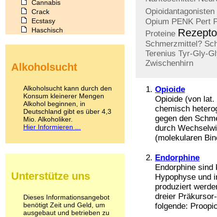
Cannabis
Opioidantagonisten
Crack
Ecstasy
Opium
PENK
Pert
Haschisch
Rezepto
Proteine
Heroin
Schmerzmittel?
Sc
Ibogain
Terenius
Tyr-Gly-G
Koffein
Zwischenhirn
Alkoholsucht
Kokain
Lachgas
LSD
Alkoholsucht kann durch den
Opioide
Marihuana
Konsum kleinerer Mengen
Opioide (von lat.
Alkohol beginnen, in
Medikamente
chemisch heterog
Deutschland gibt es über 4,3
Meskalin
gegen den Schmer
Mio. Alkoholiker.
Metamphetamin
Hier Informieren ...
durch Wechselwi
Methadon
(molekularen Bin
Morphin
Muskatnuss
Endorphine
Nikotin
Endorphine sind 
Opium
Unterstütze uns
Hypophyse und i
Pilze
produziert werde
Poppers
Psychopharmaka
dreier Präkursor
Dieses Informationsangebot
benötigt Zeit und Geld, um
Schlafmittel
folgende: Proopio
ausgebaut und betrieben zu
Schmerzmittel