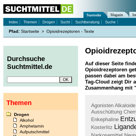
Magazin
In
Startseite
Index
Themen
Drogen
Sucht
Suchtberatung
Suche
Pfad:
Startseite
>
Opioidrezeptoren - Texte
Opioidrezept
Durchsuche
Auf dieser Seite find
Suchtmittel.de
Opioidrezeptoren
get
passen dabei am best
Tag-Cloud zeigt Dir 
Zusammenhang mit 
Themen
Agonisten
Alkaloide
Ausschüttung
Chem
Drogen
Entz
Enkephaline
Alkohol
Ligand
Amphetamin
Kosterlitz
Aufputschmittel
Narkosemittel
Neur