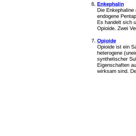
Bücher
Enkephalin
Filme
Die Enkephaline 
endogene Pentape
Es handelt sich 
Opioide. Zwei Ver
Opioide
Opioide ist ein 
heterogene (unei
synthetischer Su
Eigenschaften au
wirksam sind. Der