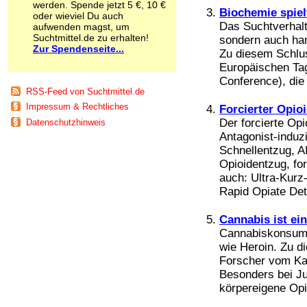
werden. Spende jetzt 5 €, 10 €
Schnüffelstoffe
Biochemie spiel
oder wieviel Du auch
Spice
Das Suchtverhalt
aufwenden magst, um
Sucht / Süchte
Suchtmittel.de zu erhalten!
sondern auch ha
Zur Spendenseite...
Alkoholsucht
Zu diesem Schlu
Arbeitssucht
Europäischen Ta
Co-Abhängigkeit
Conference), die i
Computersucht
RSS-Feed von Suchtmittel.de
Ess-Brechsucht
Impressum & Rechtliches
Forcierter Opio
Essstörungen
Der forcierte Op
Datenschutzhinweis
Fernsehsucht
Antagonist-induz
Fresssucht
Schnellentzug, A
Internetsucht
Opioidentzug, fo
Kaufsucht
auch: Ultra-Kurz
Koffeinsucht
Rapid Opiate Deto
Magersucht
Mediensucht
Medikamentensucht
Cannabis ist ei
Nikotinsucht
Cannabiskonsum f
Pornografiesucht
wie Heroin. Zu 
Sammelsucht
Forscher vom Kar
Sexsucht
Besonders bei J
Spielsucht
körpereigene Opi
Medien