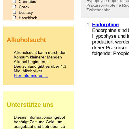
Hypophyse
Kopf?
Koste
Cannabis
Präkursor-Proteine
Rüc
Crack
Zwischenhirn
Ecstasy
Haschisch
Heroin
Endorphine
Ibogain
Endorphine sind 
Koffein
Hypophyse und i
Alkoholsucht
Kokain
produziert werde
Lachgas
dreier Präkursor
LSD
Alkoholsucht kann durch den
folgende: Proopio
Marihuana
Konsum kleinerer Mengen
Alkohol beginnen, in
Medikamente
Deutschland gibt es über 4,3
Meskalin
Mio. Alkoholiker.
Metamphetamin
Hier Informieren ...
Methadon
Morphin
Muskatnuss
Nikotin
Opium
Unterstütze uns
Pilze
Poppers
Psychopharmaka
Dieses Informationsangebot
benötigt Zeit und Geld, um
Schlafmittel
ausgebaut und betrieben zu
Schmerzmittel