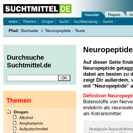
Magazin
In
Startseite
Index
Themen
Drogen
Sucht
Suchtberatung
Suche
Pfad:
Startseite
>
Neuropeptide - Texte
Neuropeptide
Durchsuche
Auf dieser Seite find
Suchtmittel.de
Neuropeptide
getaggt
dabei am besten zu d
zeigt Dir außerdem,
mit "
Neuropeptide
" 
Definition Neuropept
Themen
Botenstoffe von Nerve
endokrin als neurosek
Drogen
als Kotransmitter.
Alkohol
Amphetamin
Aufputschmittel
Analgesie
Ausschüttun